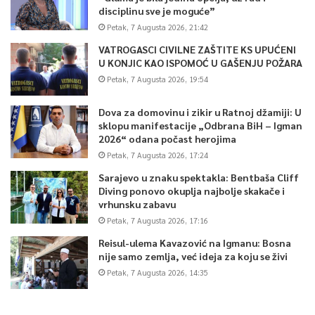
disciplinu sve je moguće”
Petak, 7 Augusta 2026, 21:42
VATROGASCI CIVILNE ZAŠTITE KS UPUĆENI
U KONJIC KAO ISPOMOĆ U GAŠENJU POŽARA
Petak, 7 Augusta 2026, 19:54
Dova za domovinu i zikir u Ratnoj džamiji: U
sklopu manifestacije „Odbrana BiH – Igman
2026“ odana počast herojima
Petak, 7 Augusta 2026, 17:24
Sarajevo u znaku spektakla: Bentbaša Cliff
Diving ponovo okuplja najbolje skakače i
vrhunsku zabavu
Petak, 7 Augusta 2026, 17:16
Reisul-ulema Kavazović na Igmanu: Bosna
nije samo zemlja, već ideja za koju se živi
Petak, 7 Augusta 2026, 14:35