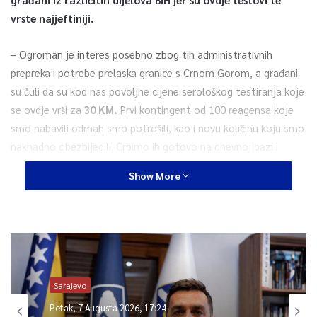
vrste najjeftiniji.
– Ogroman je interes posebno zbog tih administrativnih
prepreka i potrebe prelaska granice s Crnom Gorom, a građani
su čuli da su kod nas povoljne cijene serološkog testiranja koje
se ovdje vrši za
30 KM.
Prvi kontingent od 100 reagensa koje
smo nabavili odmah smo potrošili, kao i novu količinu koju smo
naknadno obezbijedili. Crpimo ih gotovo na dnevnoj bazi i
dobavljač nas teško može pratiti, tako da ih posuđujemo i od
Show More
drugih ustanova – pojašnjava dr. Čengić.
Podsjeća da je ta ustanova početkom maja uputila inicijativu
Zavodu zdravstvenog osiguranja BPK Goražde za finansiranje
testova te da se oni u međuvremenu vrše na komercijalnoj
osnovi.
Sarajevo
Petak, 7 Augusta 2026, 17:24
– To je tek malo više od troškova, a i vrlo pristupačno