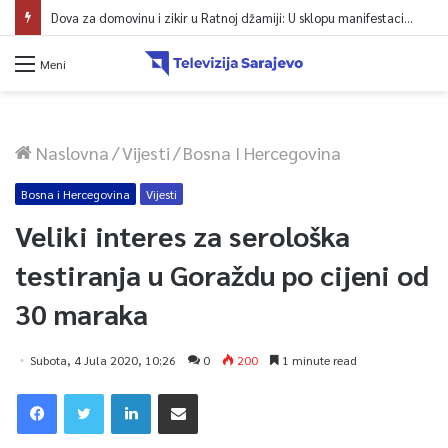
Sarajevo u znaku spektakla: Bentbaša Cliff Diving ponovo okuplja najbolje skakače i vrhunsku zabavu
Meni
Naslovna
/
Vijesti
/
Bosna I Hercegovina
Bosna i Hercegovina
Vijesti
Veliki interes za serološka
testiranja u Goraždu po cijeni od
30 maraka
Subota, 4 Jula 2020, 10:26
0
200
1 minute read