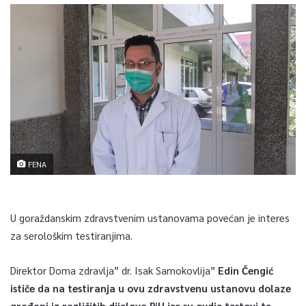
FENA
U goraždanskim zdravstvenim ustanovama povećan je interes
za serološkim testiranjima.
Direktor Doma zdravlja” dr. Isak Samokovlija”
Edin Čengić
ističe da na testiranja u ovu zdravstvenu ustanovu dolaze
građani iz različitih dijelova BiH jer su ovdje testovi te