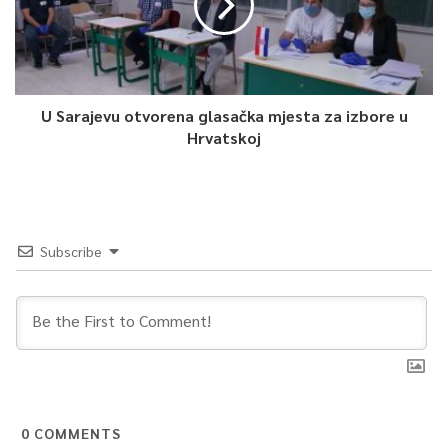
da taj imunitet možda i nije trajan. Važno je da to znamo i
sutra kad bude vakcina, hoće li ljudi trebati ili ne da se vakcinišu,
da li će trebati ili ne da se čuvaju – naglasio je direktor
goraždanskog Doma zdravlja.
U Sarajevu otvorena glasačka mjesta za izbore u
Hrvatskoj
0
Article Rating
Subscribe
0
COMMENTS