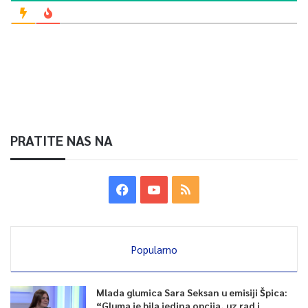
PRATITE NAS NA
Popularno
Mlada glumica Sara Seksan u emisiji Špica:
“Gluma je bila jedina opcija, uz rad i