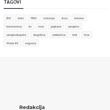
TAGOVI
BiH
dom
FBiH
izolacija
kcus
korona
koronavirus
ks
novi
poplave
sarajevo
sarajevskojutro
skupstina
srebrenica
test
tvsa
Vlada KS
vogosca
Redakcija