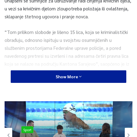
Uhapšeni se sumnjiče za udruživanje radi činjenja krivičnih djela,
u vezi sa krivičnim djelom zloupotreba položaja ili ovlaštenja,
sklapanje štetnog ugovora i pranje novca.
“Tom prilikom slobode je lišeno 15 lica, koja se kriminalistički
obrađuju, odnosno ispituju u svojstvu osumnjičenih u
službenim prostorijama Federalne uprave policije, a pored
navedenog pretresi su izvršeni i na adresama četiri pravna lica
koja se nalaze na području Kantona Sarajevo”, saopćeno je iz
FUP-a.
Show More
Tri lica su trenutno nedostupna, nalaze se van BiH i za istim
licima će biti raspisane operativne potrage.
Predmet je primarno formiran na osnovu prijave koju je tokom
2022. godine podnijelo fizičko lice iz inostranstva, a odnosi se
na
nezakonitosti prilikom procesa izgradnje autoceste
Sport
Koridora Vc, poddionica Vranduk – Ponirak,
zbog sumnje