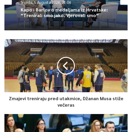
Srijeda, 5 Augusta 2026, 21:06
da je prilikom izgradnje navedene poddionice JP Autoceste FBiH
Kapo i Barlov o medaljama iz Hrvatske:
d.o.o. je do danas oštećeno cca.
19,5 miliona eura.
“Trenirali smo jako. Vjerovali smo”
Lica lišena slobode će nakon kriminalističke obrade u
zakonskom roku nakon što postupajući tužitelj donese odluku
biti predata na dalju nadležnost Kantonalnom tužilaštvu
Hercegovačko – neretvanskog kantona uz Izvještaj o
počinjenom krivičnom djelu, navodi se u saopćenju FUP-a.
0
Article Rating
Zmajevi treniraju pred utakmice, Džanan Musa stiže
večeras