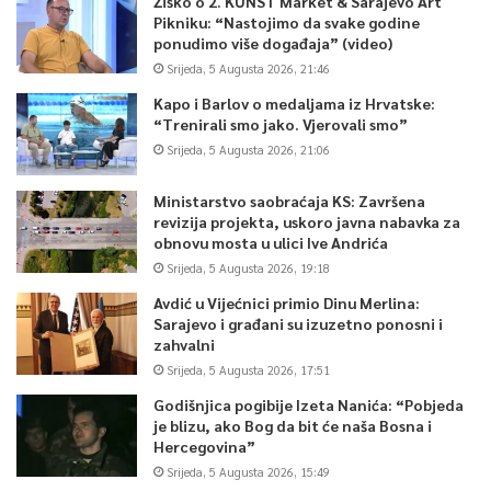
Žiško o 2. KUNST Market & Sarajevo Art
Pikniku: “Nastojimo da svake godine
ponudimo više događaja” (video)
Srijeda, 5 Augusta 2026, 21:46
Kapo i Barlov o medaljama iz Hrvatske:
“Trenirali smo jako. Vjerovali smo”
Srijeda, 5 Augusta 2026, 21:06
Ministarstvo saobraćaja KS: Završena
revizija projekta, uskoro javna nabavka za
obnovu mosta u ulici Ive Andrića
Srijeda, 5 Augusta 2026, 19:18
Avdić u Vijećnici primio Dinu Merlina:
Sarajevo i građani su izuzetno ponosni i
zahvalni
Srijeda, 5 Augusta 2026, 17:51
Godišnjica pogibije Izeta Nanića: “Pobjeda
je blizu, ako Bog da bit će naša Bosna i
Hercegovina”
Srijeda, 5 Augusta 2026, 15:49