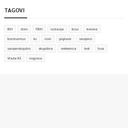
TAGOVI
BiH
dom
FBiH
izolacija
kcus
korona
koronavirus
ks
novi
poplave
sarajevo
sarajevskojutro
skupstina
srebrenica
test
tvsa
Vlada KS
vogosca