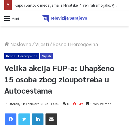
Kapo i Barlov o medaljama iz Hrvatske: “Trenirali smo jako. Vjerovali smo”
Meni
Naslovna
/
Vijesti
/
Bosna I Hercegovina
Bosna i Hercegovina
Vijesti
Velika akcija FUP-a: Uhapšeno
15 osoba zbog zloupotreba u
Autocestama
Utorak, 18 Februara 2025, 14:56
0
149
1 minute read