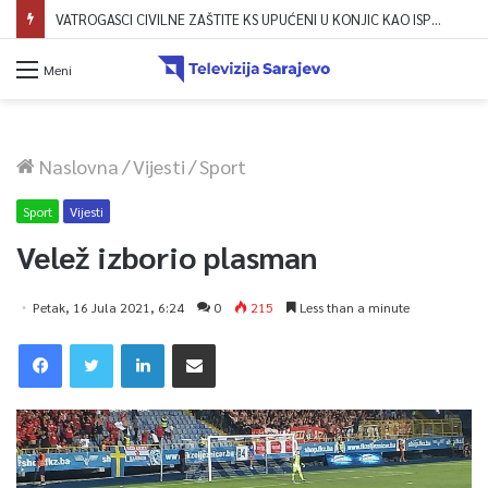
VATROGASCI CIVILNE ZAŠTITE KS UPUĆENI U KONJIC KAO ISPOMOĆ U GAŠENJU POŽARA
Meni
Naslovna
/
Vijesti
/
Sport
Sport
Vijesti
Velež izborio plasman
Petak, 16 Jula 2021, 6:24
0
215
Less than a minute