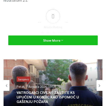
rezultatom 2:1.
0
Article Rating
Show More
Sarajevo
Petak, 7 Augusta 2026, 19:54
VATROGASCI CIVILNE ZAŠTITE KS
UPUĆENI U KONJIC KAO ISPOMOĆ U
GAŠENJU POŽARA