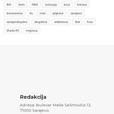
BiH
dom
FBiH
izolacija
kcus
korona
koronavirus
ks
novi
poplave
sarajevo
sarajevskojutro
skupstina
srebrenica
test
tvsa
Vlada KS
vogosca
Redakcija
Adresa: Bulevar Meše Selimovića 12,
71000 Sarajevo,