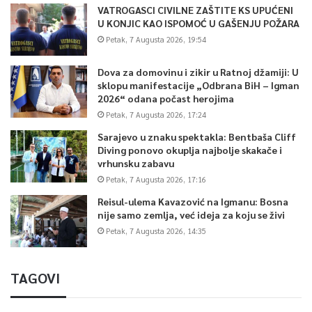
VATROGASCI CIVILNE ZAŠTITE KS UPUĆENI
U KONJIC KAO ISPOMOĆ U GAŠENJU POŽARA
Petak, 7 Augusta 2026, 19:54
Dova za domovinu i zikir u Ratnoj džamiji: U
sklopu manifestacije „Odbrana BiH – Igman
2026“ odana počast herojima
Petak, 7 Augusta 2026, 17:24
Sarajevo u znaku spektakla: Bentbaša Cliff
Diving ponovo okuplja najbolje skakače i
vrhunsku zabavu
Petak, 7 Augusta 2026, 17:16
Reisul-ulema Kavazović na Igmanu: Bosna
nije samo zemlja, već ideja za koju se živi
Petak, 7 Augusta 2026, 14:35
TAGOVI