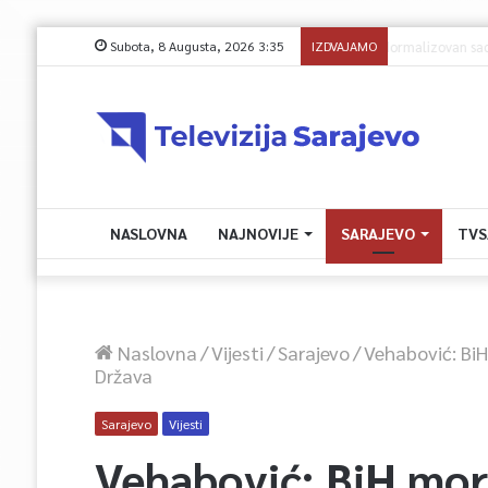
Subota, 8 Augusta, 2026 3:35
IZDVAJAMO
Na račune 61 
NASLOVNA
NAJNOVIJE
SARAJEVO
TVS
Naslovna
/
Vijesti
/
Sarajevo
/
Vehabović: BiH
Država
Sarajevo
Vijesti
Vehabović: BiH mor