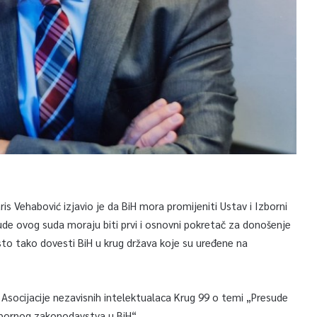
is Vehabović izjavio je da BiH mora promijeniti Ustav i Izborni
ude ovog suda moraju biti prvi i osnovni pokretač za donošenje
i isto tako dovesti BiH u krug država koje su uređene na
i Asocijacije nezavisnih intelektualaca Krug 99 o temi „Presude
 izbornog zakonodavstva u BiH“.