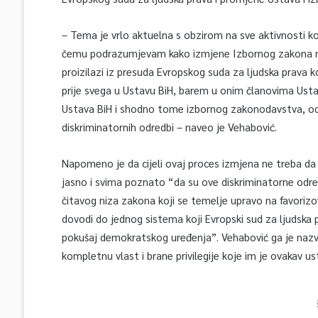
– Tema je vrlo aktuelna s obzirom na sve aktivnosti ko
čemu podrazumjevam kako izmjene Izbornog zakona na 
proizilazi iz presuda Evropskog suda za ljudska prava k
prije svega u Ustavu BiH, barem u onim članovima Ustava
Ustava BiH i shodno tome izbornog zakonodavstva, od
diskriminatornih odredbi – naveo je Vehabović.
Napomeno je da cijeli ovaj proces izmjena ne treba d
jasno i svima poznato “da su ove diskriminatorne odre
čitavog niza zakona koji se temelje upravo na favorizo
dovodi do jednog sistema koji Evropski sud za ljudska 
pokušaj demokratskog uređenja”. Vehabović ga je nazv
kompletnu vlast i brane privilegije koje im je ovakav u