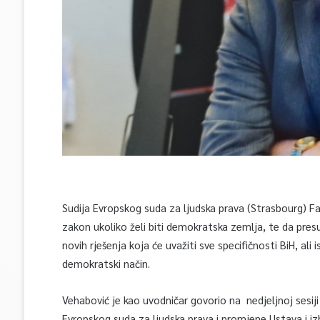
Sudija Evropskog suda za ljudska prava (Strasbourg) Far
zakon ukoliko želi biti demokratska zemlja, te da pres
novih rješenja koja će uvažiti sve specifičnosti BiH, al
demokratski način.
Vehabović je kao uvodničar govorio na nedjeljnoj sesij
Evropskog suda za ljudska prava i promjene Ustava i