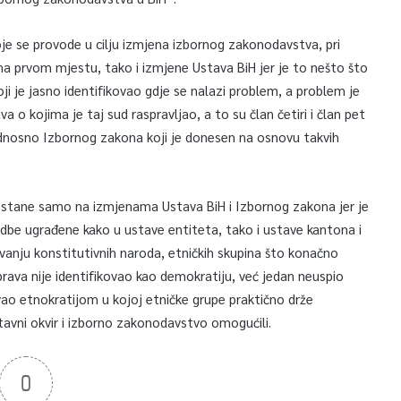
je se provode u cilju izmjena izbornog zakonodavstva, pri
prvom mjestu, tako i izmjene Ustava BiH jer je to nešto što
oji je jasno identifikovao gdje se nalazi problem, a problem je
 o kojima je taj sud raspravljao, a to su član četiri i član pet
nosno Izbornog zakona koji je donesen na osnovu takvih
a stane samo na izmjenama Ustava BiH i Izbornog zakona jer je
dbe ugrađene kako u ustave entiteta, tako i ustave kantona i
vanju konstitutivnih naroda, etničkih skupina što konačno
prava nije identifikovao kao demokratiju, već jedan neuspio
ao etnokratijom u kojoj etničke grupe praktično drže
stavni okvir i izborno zakonodavstvo omogućili.
0