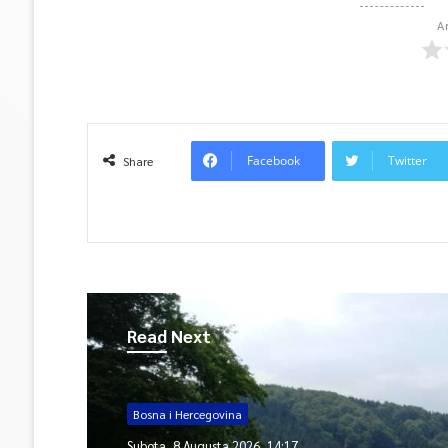
A
Facebook
Twitter
Share
Read Next
Sarajevo
Bosna i Hercegovina