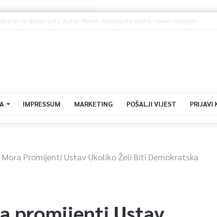
porodilje uplaćene jednokratne novčane pomoći
A
IMPRESSUM
MARKETING
POŠALJI VIJEST
PRIJAVI
 Mora Promijenti Ustav Ukoliko Želi Biti Demokratska
a promijenti Ustav