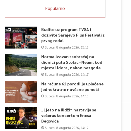
Popularno
Budite uz program TVSA i
doživite Sarajevo Film Festival iz
prvog reda!
Subota, 8 Augusta 2026, 15:16
Normalizovan saobraćaj na
dionici puta Stolac–Neum, kod
mjesta Udora, nakon nezgode
Subota, 8 Augusta 2026, 14:17
Na račune 61 porodilje uplaćene
jednokratne novčane pomoći
Subota, 8 Augusta 2026, 14:15
„Ljeto na Ilidži“ nastavlja se
večeras koncertom Enesa
Begovića
Subota, 8 Augusta 2026, 14:12