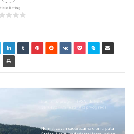
rticle Rating
Budite uz program TVSA i doživite
Sarajevo Film Festival iz prvog reda!
Normalizovan saobraćaj na dionici puta
Stolac–Neum, kod mjesta Udora, nakon