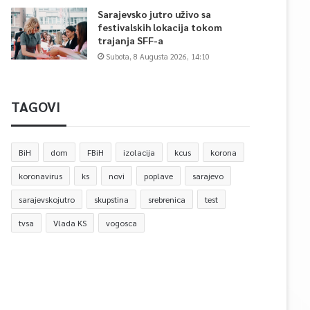
Sarajevsko jutro uživo sa
festivalskih lokacija tokom
trajanja SFF-a
Subota, 8 Augusta 2026, 14:10
TAGOVI
BiH
dom
FBiH
izolacija
kcus
korona
koronavirus
ks
novi
poplave
sarajevo
sarajevskojutro
skupstina
srebrenica
test
tvsa
Vlada KS
vogosca