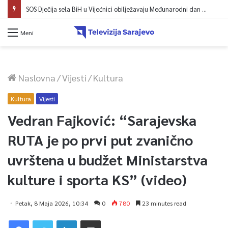
SOS Dječija sela BiH u Vijećnici obilježavaju Međunarodni dan mladih: Više od 200 zaposlenih i stambena podrška za osamostaljivanje
Meni
Naslovna
/
Vijesti
/
Kultura
Kultura
Vijesti
Vedran Fajković: “Sarajevska
RUTA je po prvi put zvanično
uvrštena u budžet Ministarstva
kulture i sporta KS” (video)
Petak, 8 Maja 2026, 10:34
0
780
23 minutes read