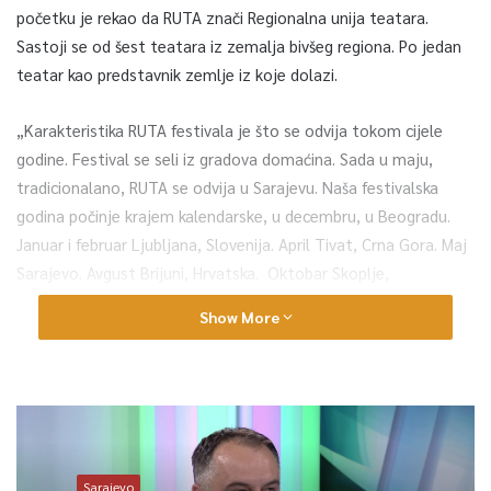
početku je rekao da RUTA znači Regionalna unija teatara.
Sastoji se od šest teatara iz zemalja bivšeg regiona. Po jedan
teatar kao predstavnik zemlje iz koje dolazi.
„Karakteristika RUTA festivala je što se odvija tokom cijele
godine. Festival se seli iz gradova domaćina. Sada u maju,
tradicionalano, RUTA se odvija u Sarajevu. Naša festivalska
godina počinje krajem kalendarske, u decembru, u Beogradu.
Januar i februar Ljubljana, Slovenija. April Tivat, Crna Gora. Maj
Sarajevo. Avgust Brijuni, Hrvatska. Oktobar Skoplje,
Makedonija. Krug završavamo u decembru, u Beogradu. Kada
Show More
imate jedan festival godišnje – samo jednom Kamerni teatar
55 ima festival Dani Jurislava Korenića, to je značajan
finansijski izazov. Ovisi mnogo od podrške, prvenstveno
Ministarstva kulture i sporta, ali i drugih sponzora koje tražimo.
RUTA je nešto što se dešava tokom cijele godine, šest puta.
Poprilično zahtjevan festival. Međutim, sedma godina održati
Sarajevo