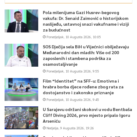
Pola milenijuma Gazi Husrev-begovog
vakufa: Dr. Senaid Zaimović o historijskom
naslijeđu, ustavnoj snazi vakufname i viziji
za budućnost
Ponedjeljak, 10 Augusta 2026, 10:05
SOS Dječija sela BiH u Vijećnici obilježavaju
Međunarodni dan mladih: Više od 200
zaposlenih i stambena podrška za
osamostaljivanje
Ponedjeljak, 10 Augusta 2026, 9:55
Film “Identitet” na SFF-u: Emotivna i
hrabra borba djece rođene zbog rata za
dostojanstvo i zakonsko priznanje
Ponedjeljak, 10 Augusta 2026, 9:45
U Sarajevu održani skokovi u vodu Bentbaša
Cliff Diving 2026, prvo mjesto pripalo Igoru
Arseniću
Nedjelja, 9 Augusta 2026, 19:26