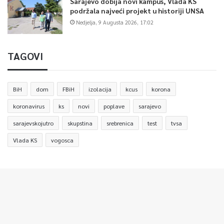
Sarajevo dobija novi kampus, Vlada KS
podržala najveći projekt u historiji UNSA
Nedjelja, 9 Augusta 2026, 17:02
TAGOVI
BiH
dom
FBiH
izolacija
kcus
korona
koronavirus
ks
novi
poplave
sarajevo
sarajevskojutro
skupstina
srebrenica
test
tvsa
Vlada KS
vogosca