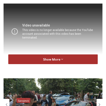
Show More
Koliko je važna saradnja obrazovnog i poslovnog sektora. O
ovim i drugim temama u večerašnjoj emisiji Polis razgovaramo
sa našim gostima prof.dr.Amilom Pilav Velić i uspješnim
bankarom koji je jedan od najvažnijih profesionalaca iz oblasti
održivih investicija i upravljanja, Sašom Bešlićem.
Sarajevo
Polis je u programu u 20,00 sati.