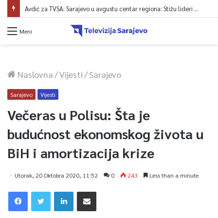
Avdić za TVSA: Sarajevo u avgustu centar regiona: Stižu lideri evropskih gradova
Meni
Naslovna
/
Vijesti
/
Sarajevo
Sarajevo
Vijesti
Večeras u Polisu: Šta je
budućnost ekonomskog života u
BiH i amortizacija krize
Utorak, 20 Oktobra 2020, 11:52
0
243
Less than a minute