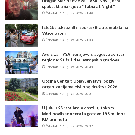
Dragan Marinković za TVSA: Novi ljetni
spektakl u Sarajevu “Tabia at Night”
Četvrtak, 6 Augusta 2026, 21:49
Izložba luksuznih i sportskih automobila na
Vilsonovom
Četvrtak, 6 Augusta 2026, 21:03
Avdić za TVSA: Sarajevo u avgustu centar
regiona: Stižu lideri evropskih gradova
Četvrtak, 6 Augusta 2026, 20:48
Općina Centar: Objavljen javni poziv
organizacijama civilnog društva 2026
Četvrtak, 6 Augusta 2026, 20:07
U julu u KS rast broja gostiju, tokom
Merlinovih koncerata gotovo 156 miliona
KM prometa
Četvrtak, 6 Augusta 2026, 19:37