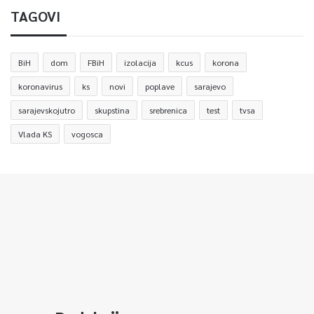
TAGOVI
BiH
dom
FBiH
izolacija
kcus
korona
koronavirus
ks
novi
poplave
sarajevo
sarajevskojutro
skupstina
srebrenica
test
tvsa
Vlada KS
vogosca