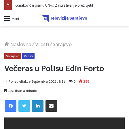
Konaković u pismu UN-u: Zastrašivanje preživjelih
Meni
Naslovna
/
Vijesti
/
Sarajevo
Sarajevo
Vijesti
Večeras u Polisu Edin Forto
Ponedjeljak, 6 Septembra 2021, 8:16
0
288
Less than a minute