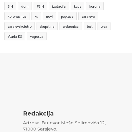
BiH
dom
FBiH
izolacija
kcus
korona
koronavirus
ks
novi
poplave
sarajevo
sarajevskojutro
skupstina
srebrenica
test
tvsa
Vlada KS
vogosca
Redakcija
Adresa: Bulevar Meše Selimovića 12,
71000 Sarajevo,