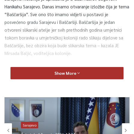
Hanikahu Sarajevo. Danas imamo otvaranje izložbe čija je tema
“Baščaršija”. Sve ono što imamo vidjeti u postavci je
posvećeno gradu Sarajevu i Baščaršiji. Baščaršija je jedan
otvoreni slikarski atelje jer svih prethodnih godina umjetnici
tokom boravka u umjetničkoj koloniji rado slikaju dijelove sa
Baščaršije, bez obzira koja bude slikarska tema – kazala JE
Mirsada Baljić, voditeljica kolonije.
Na ovogodišnjoj izložbi učestvuje 14 umjetnika, koji dolaze iz
Show More
BiH, Sjeverne Makedonije, Grčke, Kosova.
– Izložena su 23 umjetnička rada, a pored afirmisanih i
eminentnih umjetnika mi smo htjeli da damo podršku i mladim
umjetnicima. U okviru ove kolonije napravili smo i dječju
radionicu. Tako da imamo par dječjih radova koji će biti izloženi
na izložbi – kazala je Baljić.
Sarajevo