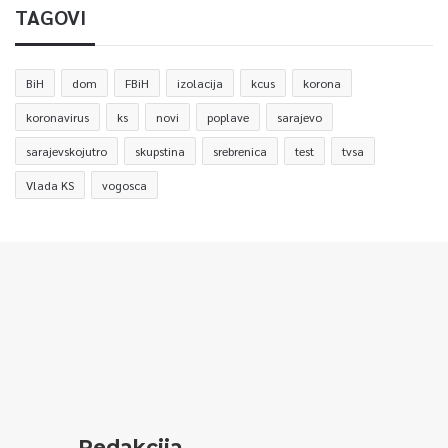
TAGOVI
BiH
dom
FBiH
izolacija
kcus
korona
koronavirus
ks
novi
poplave
sarajevo
sarajevskojutro
skupstina
srebrenica
test
tvsa
Vlada KS
vogosca
Redakcija