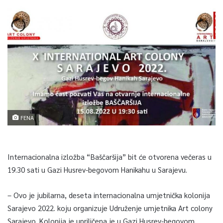
FENA
Internacionalna izložba “Baščaršija” bit će otvorena večeras u
19.30 sati u Gazi Husrev-begovom Hanikahu u Sarajevu.
– Ovo je jubilarna, deseta internacionalna umjetnička kolonija
Sarajevo 2022. koju organizuje Udruženje umjetnika Art colony
Sarajevo. Kolonija je upriličena je u Gazi Husrev-begovom