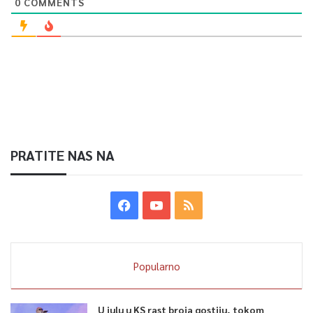
0
COMMENTS
PRATITE NAS NA
Popularno
U julu u KS rast broja gostiju, tokom