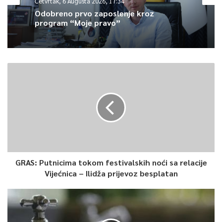
Četvrtak, 6 Augusta 2026, 17:34
Internacionalnu izložbu “Baščaršija” bit će otvorena za
Odobreno prvo zaposlenje kroz
posjetioce do subote u terminu od 10.00 do 19.00 sati.
program “Moje pravo”
0
Article Rating
GRAS: Putnicima tokom festivalskih noći sa relacije
Vijećnica – Ilidža prijevoz besplatan