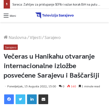
Soreca: Zahtjev za pristupanje SEPA-i važan korak BiH na putu ka EU
Meni
Naslovna
/
Vijesti
/
Sarajevo
Sarajevo
Večeras u Hanikahu otvaranje
internacionalne izložbe
posvećene Sarajevu i Baščaršiji
Ponedjeljak, 15 Augusta 2022, 15:00
0
160
1 minute read