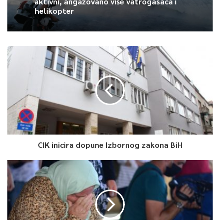
aktivni, angažovano više vatrogasaca i
helikopter
Article Rating
CIK inicira dopune Izbornog zakona BiH