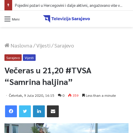
Narednih dana sunčano i vruće, na jugu zemlje temperatura do 41 stepen
Meni
Naslovna
/
Vijesti
/
Sarajevo
Sarajevo
Vijesti
Večeras u 21,20 #TVSA
“Samrina haljina”
Četvrtak, 9 Jula 2020, 16:15
0
359
Less than a minute