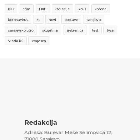
BiH
dom
FBiH
izolacija
kcus
korona
koronavirus
ks
novi
poplave
sarajevo
sarajevskojutro
skupstina
srebrenica
test
tvsa
Vlada KS
vogosca
Redakcija
Adresa: Bulevar Meše Selimovića 12,
71000 Sarajevo,