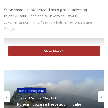
Kakve emocije može izazvati malo platna sašivenog u
trudničku haljinu pogledajte uskoro na TVSA u
dokumentarnom filmu “Samrina haljina” autorice Esme
Velagić.
Show More
Bosna i Hercegovina
Subota, 8 Augusta 2026, 12:16
Pojedini požari u Hercegovini i dalje
0