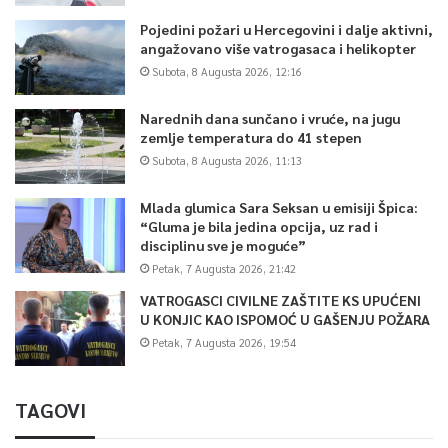
Pojedini požari u Hercegovini i dalje aktivni,
angažovano više vatrogasaca i helikopter
Subota, 8 Augusta 2026, 12:16
Narednih dana sunčano i vruće, na jugu
zemlje temperatura do 41 stepen
Subota, 8 Augusta 2026, 11:13
Mlada glumica Sara Seksan u emisiji Špica:
“Gluma je bila jedina opcija, uz rad i
disciplinu sve je moguće”
Petak, 7 Augusta 2026, 21:42
VATROGASCI CIVILNE ZAŠTITE KS UPUĆENI
U KONJIC KAO ISPOMOĆ U GAŠENJU POŽARA
Petak, 7 Augusta 2026, 19:54
TAGOVI