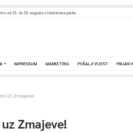
nu manifestacija „Dova za domovinu“
A
IMPRESSUM
MARKETING
POŠALJI VIJEST
PRIJAVI
em Uz Zmajeve!
 uz Zmajeve!