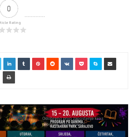
0
rticle Rating
Odobreno prvo zaposlenje kroz
program “Moje pravo”