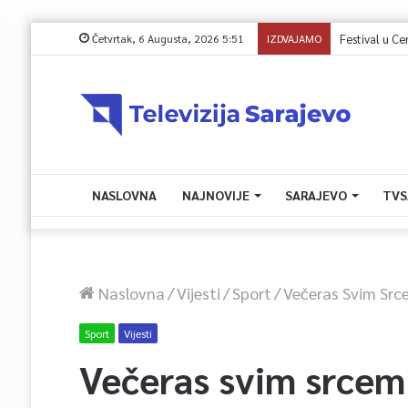
Četvrtak, 6 Augusta, 2026 5:51
IZDVAJAMO
Sutra na Igma
NASLOVNA
NAJNOVIJE
SARAJEVO
TVS
Naslovna
/
Vijesti
/
Sport
/
Večeras Svim Src
Sport
Vijesti
Večeras svim srcem