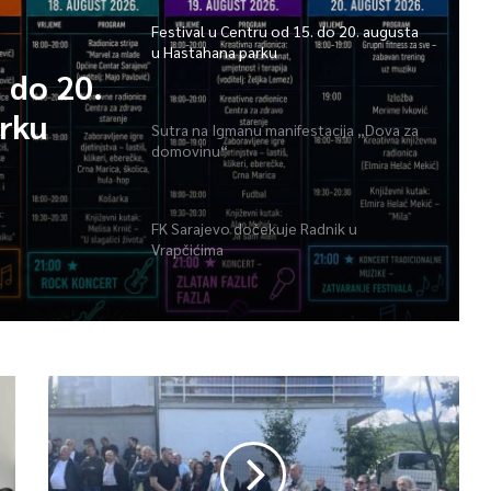
Festival u Centru od 15. do 20. augusta
u Hastahana parku
. do 20.
rku
Sutra na Igmanu manifestacija „Dova za
domovinu“
FK Sarajevo dočekuje Radnik u
Vrapčićima