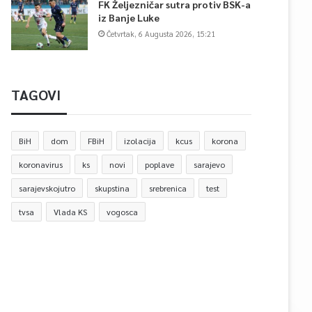
FK Željezničar sutra protiv BSK-a
iz Banje Luke
Četvrtak, 6 Augusta 2026, 15:21
TAGOVI
BiH
dom
FBiH
izolacija
kcus
korona
koronavirus
ks
novi
poplave
sarajevo
sarajevskojutro
skupstina
srebrenica
test
tvsa
Vlada KS
vogosca