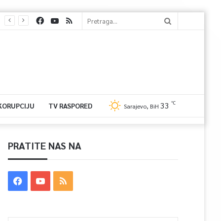
℃
33
 KORUPCIJU
TV RASPORED
Sarajevo, BiH
PRATITE NAS NA