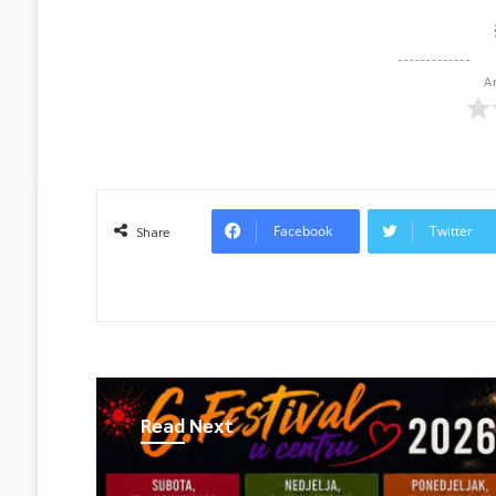
A
Facebook
Twitter
Share
Read Next