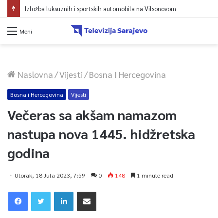
Izložba luksuznih i sportskih automobila na Vilsonovom
Meni
Naslovna
/
Vijesti
/
Bosna I Hercegovina
Bosna i Hercegovina
Vijesti
Večeras sa akšam namazom
nastupa nova 1445. hidžretska
godina
Utorak, 18 Jula 2023, 7:59
0
148
1 minute read