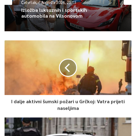
Četvrtak, 6 Augusta 2026, 21:03
Zbog izuzetne važnosti ovog događaja, za vrijeme halife
Izložba luksuznih i sportskih
Omera, r. a., Hidžra je uzeta kao početak računanja
automobila na Vilsonovom
muslimanskog kalendara, koji je u osnovi lunarni i njegova
godina kraća je za 10 dana od sunčevog kalendara.
Islamski kalendar ima dvanaest mjeseci s 29 ili 30 dana. Hidžra
se spominje na preko trideset mjesta u Kur’anu, a također
veliki broj hadisa Božijega Poslanika, a.s, odnosi se, kako na
sami događaj, tako i na poruke koju su proistekle iz Hidžre.
U hadisu se navodi: ”Najbolja hidžra je da napustiš i zaobiđeš
ono što mrzi i prezire tvoj Gospodar…”
I dalje aktivni šumski požari u Grčkoj: Vatra prijeti
Hidžra je bijeg savjesti i srca od lažnih božanstava, otuđenja
naseljima
svake vrste, od zla i grijeha. Udaljavanje od idola vremena
(moći, novca, pokazivanja itd.), napuštanje laži i neetičnog
načina života, samooslobađanje od svih privida slobode