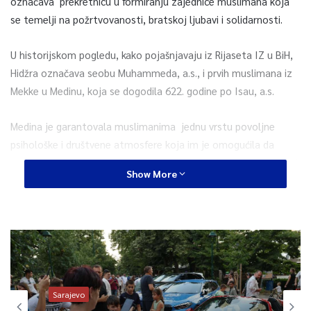
označava prekretnicu u formiranju zajednice muslimana koja
se temelji na požrtvovanosti, bratskoj ljubavi i solidarnosti.
U historijskom pogledu, kako pojašnjavaju iz Rijaseta IZ u BiH,
Hidžra označava seobu Muhammeda, a.s., i prvih muslimana iz
Mekke u Medinu, koja se dogodila 622. godine po Isau, a.s.
Medina je garantovala muslimanima jednu vrstu povoljne
psihološke i društvene atmosfere koja im je omogućila da
nadvladaju do tada preovlađujuću tribalnu i plemensku svijest i
Show More
da izgrade zajednicu utemeljenu na principima tevhida.
Formirana je snažna duhovna zajednica muslimana koja nije
bila vezana uobičajenim predrasudama rase, krvi i boje kože.
Hidžra je bunt protiv potlačenosti i podsjetnik da nije dovoljno
da se muslimani protiv obespravljenosti bore samo pomoću
pobožnosti.
Sarajevo