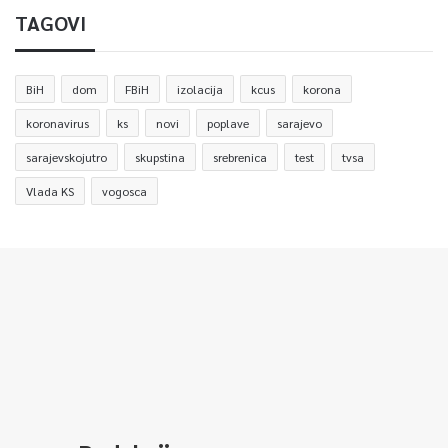
TAGOVI
BiH
dom
FBiH
izolacija
kcus
korona
koronavirus
ks
novi
poplave
sarajevo
sarajevskojutro
skupstina
srebrenica
test
tvsa
Vlada KS
vogosca