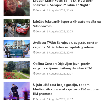
Dragan Marinković za TVSA: Novi ljetni
spektakl u Sarajevu “Tabia at Night”
Četvrtak, 6 Augusta 2026, 21:49
Izložba luksuznih i sportskih automobila na
Vilsonovom
Četvrtak, 6 Augusta 2026, 21:03
Avdić za TVSA: Sarajevo u avgustu centar
regiona: Stižu lideri evropskih gradova
Četvrtak, 6 Augusta 2026, 20:48
Općina Centar: Objavljen javni poziv
organizacijama civilnog društva 2026
Četvrtak, 6 Augusta 2026, 20:07
U julu u KS rast broja gostiju, tokom
Merlinovih koncerata gotovo 156 miliona
KM prometa
Četvrtak, 6 Augusta 2026, 19:37