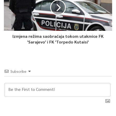
paradoksalno nametnutih našim navikama kroz iskustvo
raskida s njima – to su duhovni zahtjevi hidžre.
0
Izmjena režima saobraćaja tokom utakmice FK
Article Rating
'Sarajevo' i FK 'Torpedo Kutaisi'
Subscribe