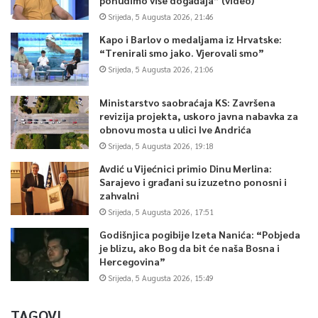
Srijeda, 5 Augusta 2026, 21:46
Kapo i Barlov o medaljama iz Hrvatske:
“Trenirali smo jako. Vjerovali smo”
Srijeda, 5 Augusta 2026, 21:06
Ministarstvo saobraćaja KS: Završena
revizija projekta, uskoro javna nabavka za
obnovu mosta u ulici Ive Andrića
Srijeda, 5 Augusta 2026, 19:18
Avdić u Vijećnici primio Dinu Merlina:
Sarajevo i građani su izuzetno ponosni i
zahvalni
Srijeda, 5 Augusta 2026, 17:51
Godišnjica pogibije Izeta Nanića: “Pobjeda
je blizu, ako Bog da bit će naša Bosna i
Hercegovina”
Srijeda, 5 Augusta 2026, 15:49
TAGOVI