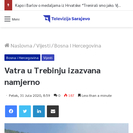
Kapo i Barlov o medaljama iz Hrvatske: “Trenirali smo jako. Vjerovali smo”
Meni
Naslovna
/
Vijesti
/
Bosna I Hercegovina
Bosna i Hercegovina
Vijesti
Vatra u Trebinju izazvana
namjerno
Petak, 31 Jula 2020, 8:59
0
187
Less than a minute