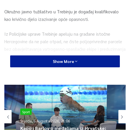
Okružno javno tužilaštvo u Trebinju je događaj kvalifikovalo
kao krivično djelo izazivanje opće opasnosti.
Iz Policijske uprave Trebinje apeluju na građane istočne
Hercegovine da ne pale otpad, ne čiste poljoprivredne parcele
bez obavještavanja vatrogasno-spasilačke ekipe i preduzimanja
svih preventivnih mjera kako se vatra ne bi nekontrolisano širila
Show More
i ugrozila kako ljudske živote tako i materijalna dobra građana.
0
Article Rating
Sport
Srijeda, 5 Augusta 2026, 21:06
Kapo i Barlov o medaljama iz Hrvatske: