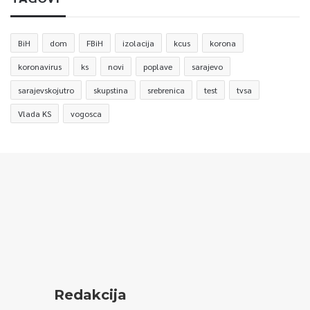
BiH
dom
FBiH
izolacija
kcus
korona
koronavirus
ks
novi
poplave
sarajevo
sarajevskojutro
skupstina
srebrenica
test
tvsa
Vlada KS
vogosca
Redakcija