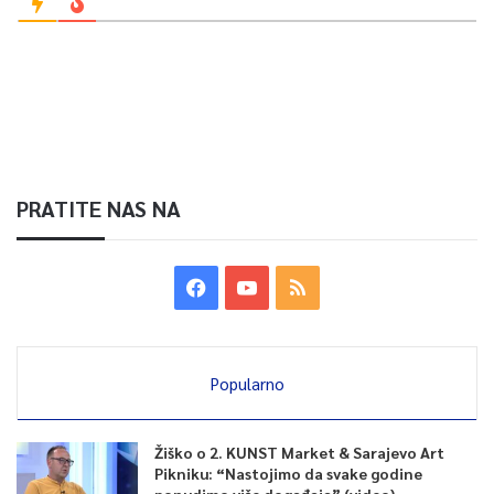
PRATITE NAS NA
Popularno
Žiško o 2. KUNST Market & Sarajevo Art
Pikniku: “Nastojimo da svake godine
ponudimo više događaja” (video)