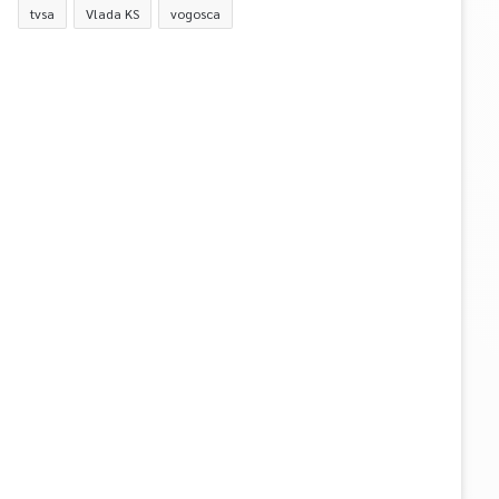
tvsa
Vlada KS
vogosca