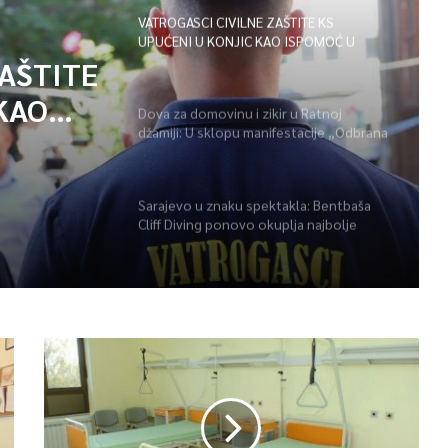
VATROGASCI CIVILNE ZAŠTITE KS
UPUĆENI U KONJIC KAO ISPOMOĆ U
GAŠENJU POŽARA
ZAŠTITE
KAO
Dova za domovinu i zikir u Ratnoj
džamiji: U sklopu manifestacije „Odbrana
POŽARA
BiH – Igman 2026“ odana počast
herojima
Sarajevo u znaku spektakla: Bentbaša
Cliff Diving ponovo okuplja najbolje
skakače i vrhunsku zabavu