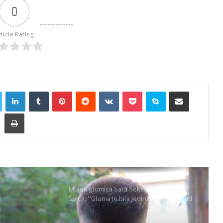
0
rticle Rating
Mlada glumica Sara Seksan u emisiji
Špica: “Gluma je bila jedina opcija, uz rad
i disciplinu sve je moguće”