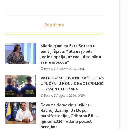
Popularno
Mlada glumica Sara Seksan u
emisiji Špica: “Gluma je bila
jedina opcija, uz rad i disciplinu
sve je moguće”
Petak, 7 Augusta 2026, 21:42
VATROGASCI CIVILNE ZAŠTITE KS
UPUĆENI U KONJIC KAO ISPOMOĆ
U GAŠENJU POŽARA
Petak, 7 Augusta 2026, 19:54
Dova za domovinu i zikir u
Ratnoj džamiji: U sklopu
manifestacije „Odbrana BiH –
Igman 2026“ odana počast
herojima