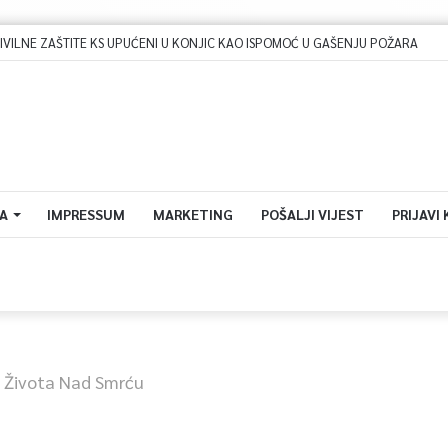
LNE ZAŠTITE KS UPUĆENI U KONJIC KAO ISPOMOĆ U GAŠENJU POŽARA
A
IMPRESSUM
MARKETING
POŠALJI VIJEST
PRIJAVI
a Života Nad Smrću