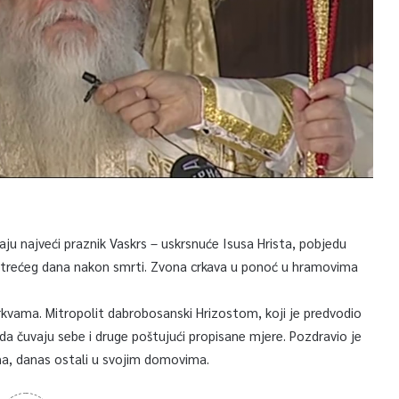
avaju najveći praznik Vaskrs – uskrsnuće Isusa Hrista, pobjedu
ao trećeg dana nakon smrti. Zvona crkava u ponoć u hramovima
crkvama. Mitropolit dabrobosanski Hrizostom, koji je predvodio
 da čuvaju sebe i druge poštujući propisane mjere. Pozdravio je
rona, danas ostali u svojim domovima.