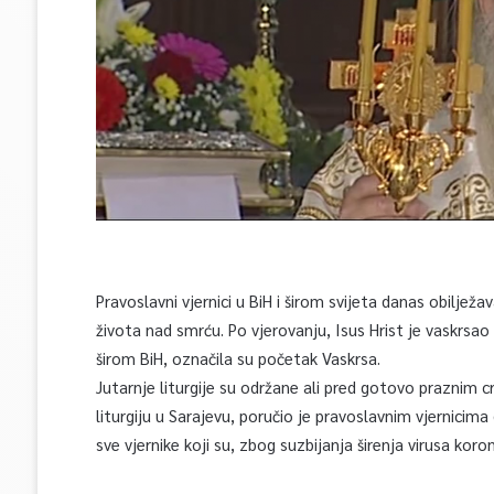
Pravoslavni vjernici u BiH i širom svijeta danas obiljež
života nad smrću. Po vjerovanju, Isus Hrist je vaskrs
širom BiH, označila su početak Vaskrsa.
Jutarnje liturgije su održane ali pred gotovo praznim 
liturgiju u Sarajevu, poručio je pravoslavnim vjernicima
sve vjernike koji su, zbog suzbijanja širenja virusa ko