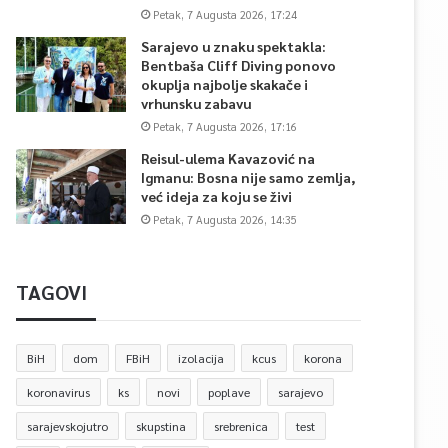
Petak, 7 Augusta 2026, 17:24
Sarajevo u znaku spektakla:
Bentbaša Cliff Diving ponovo
okuplja najbolje skakače i
vrhunsku zabavu
Petak, 7 Augusta 2026, 17:16
Reisul-ulema Kavazović na
Igmanu: Bosna nije samo zemlja,
već ideja za koju se živi
Petak, 7 Augusta 2026, 14:35
TAGOVI
BiH
dom
FBiH
izolacija
kcus
korona
koronavirus
ks
novi
poplave
sarajevo
sarajevskojutro
skupstina
srebrenica
test