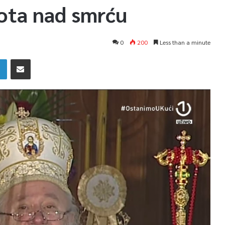
vota nad smrću
0
200
Less than a minute