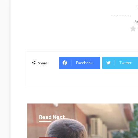
A
Facebook
Twitter
Share
Read Next