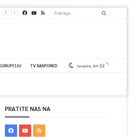
℃
22
 KORUPCIJU
TV RASPORED
Sarajevo, BiH
PRATITE NAS NA