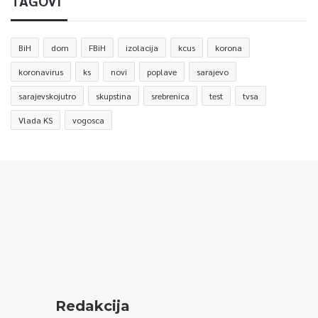
TAGOVI
BiH
dom
FBiH
izolacija
kcus
korona
koronavirus
ks
novi
poplave
sarajevo
sarajevskojutro
skupstina
srebrenica
test
tvsa
Vlada KS
vogosca
Redakcija