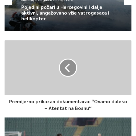
Mahmuzić. Omogućavanjem ove transakcije, prema riječima
Pojedini požari u Hercegovini i dalje
aktivni, angažovano više vatrogasaca i
Mahmuzića, formira se banka koja postaje sistemski značajna u
helikopter
Federaciji BiH, ali i cijeloj državi.
0
Article Rating
Premijerno prikazan dokumentarac “Ovamo daleko
– Atentat na Bosnu“