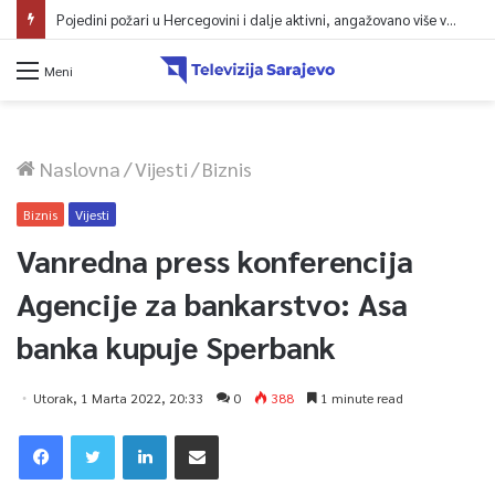
Pojedini požari u Hercegovini i dalje aktivni, angažovano više vatrogasaca i helikopter
Meni
Naslovna
/
Vijesti
/
Biznis
Biznis
Vijesti
Vanredna press konferencija
Agencije za bankarstvo: Asa
banka kupuje Sperbank
Utorak, 1 Marta 2022, 20:33
0
388
1 minute read