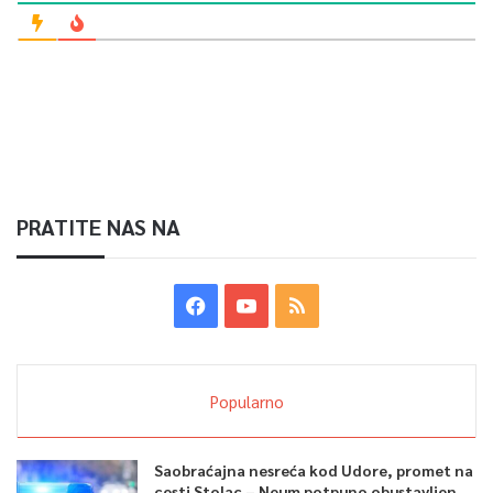
PRATITE NAS NA
Popularno
Saobraćajna nesreća kod Udore, promet na
cesti Stolac – Neum potpuno obustavljen