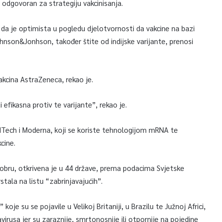
 odgovoran za strategiju vakcinisanja.
 i da je optimista u pogledu djelotvornosti da vakcine na bazi
hnson&Jonhson, također štite od indijske varijante, prenosi
vakcina AstraZeneca, rekao je.
efikasna protiv te varijante”, rekao je.
ioNTech i Moderna, koji se koriste tehnologijom mRNA te
cine.
oktobru, otkrivena je u 44 države, prema podacima Svjetske
stala na listu “zabrinjavajućih”.
koje su se pojavile u Velikoj Britaniji, u Brazilu te Južnoj Africi,
irusa jer su zaraznije, smrtonosnije ili otpornije na pojedine