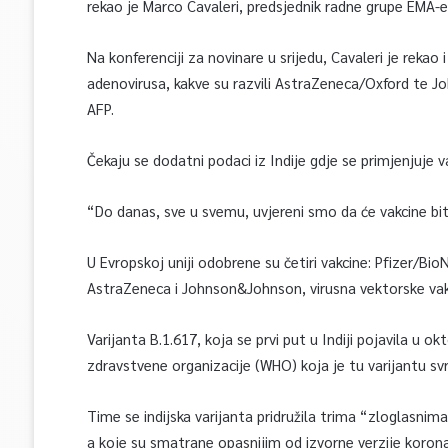
rekao je Marco Cavaleri, predsjednik radne grupe EMA-e
Na konferenciji za novinare u srijedu, Cavaleri je rekao
adenovirusa, kakve su razvili AstraZeneca/Oxford te Jo
AFP.
Čekaju se dodatni podaci iz Indije gdje se primjenjuje 
“Do danas, sve u svemu, uvjereni smo da će vakcine biti 
U Evropskoj uniji odobrene su četiri vakcine: Pfizer/B
AstraZeneca i Johnson&Johnson, virusna vektorske vak
Varijanta B.1.617, koja se prvi put u Indiji pojavila u 
zdravstvene organizacije (WHO) koja je tu varijantu svr
Time se indijska varijanta pridružila trima “zloglasnima” 
a koje su smatrane opasnijim od izvorne verzije koronav