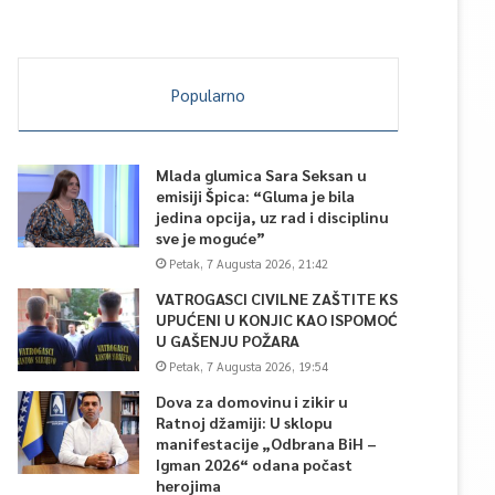
Popularno
Mlada glumica Sara Seksan u
emisiji Špica: “Gluma je bila
jedina opcija, uz rad i disciplinu
sve je moguće”
Petak, 7 Augusta 2026, 21:42
VATROGASCI CIVILNE ZAŠTITE KS
UPUĆENI U KONJIC KAO ISPOMOĆ
U GAŠENJU POŽARA
Petak, 7 Augusta 2026, 19:54
Dova za domovinu i zikir u
Ratnoj džamiji: U sklopu
manifestacije „Odbrana BiH –
Igman 2026“ odana počast
herojima