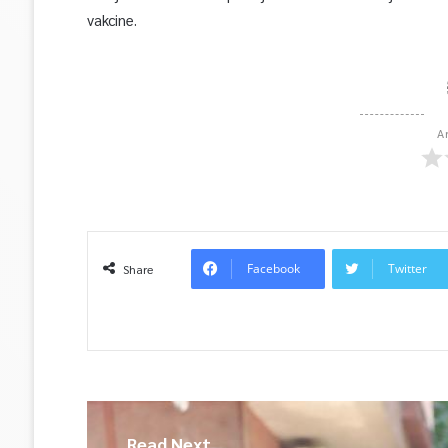
vakcine.
A
Facebook
Twitter
Share
Read Next