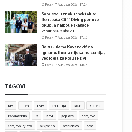
Petak, 7 Augusta 2026, 17:24
Sarajevo u znaku spektakla:
Bentbaša Cliff Diving ponovo
okuplja najbolje skakače i
vrhunsku zabavu
Petak, 7 Augusta 2026, 17:16
Reisul-ulema Kavazović na
Igmanu: Bosna nije samo zemlja,
već ideja za koju se živi
Petak, 7 Augusta 2026, 14:35
TAGOVI
BiH
dom
FBiH
izolacija
kcus
korona
koronavirus
ks
novi
poplave
sarajevo
sarajevskojutro
skupstina
srebrenica
test