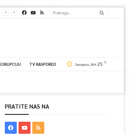
℃
25
 KORUPCIJU
TV RASPORED
Sarajevo, BiH
PRATITE NAS NA