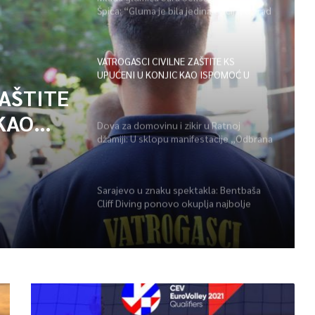
Špica: “Gluma je bila jedina opcija, uz rad
i disciplinu sve je moguće”
VATROGASCI CIVILNE ZAŠTITE KS
UPUĆENI U KONJIC KAO ISPOMOĆ U
GAŠENJU POŽARA
ZAŠTITE
KAO
Dova za domovinu i zikir u Ratnoj
džamiji: U sklopu manifestacije „Odbrana
POŽARA
BiH – Igman 2026“ odana počast
herojima
Sarajevo u znaku spektakla: Bentbaša
Cliff Diving ponovo okuplja najbolje
skakače i vrhunsku zabavu