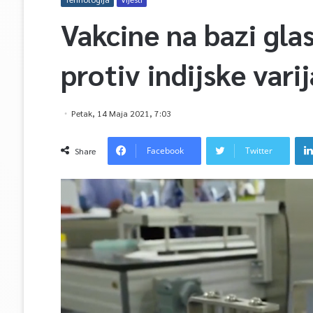
Vakcine na bazi gla
protiv indijske var
Petak, 14 Maja 2021, 7:03
Facebook
Twitter
Share