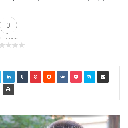
0
rticle Rating
Mlada glumica Sara Seksan u emisiji