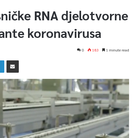
sničke RNA djelotvorne
ijante koronavirusa
0
183
1 minute read