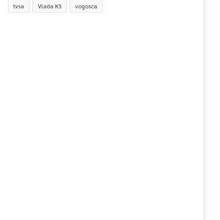
tvsa
Vlada KS
vogosca