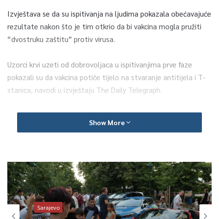
Izvještava se da su ispitivanja na ljudima pokazala obećavajuće
rezultate nakon što je tim otkrio da bi vakcina mogla pružiti
“dvostruku zaštitu” protiv virusa.
Uzorci krvi uzeti od dobrovoljaca u ispitivanjima prve faze
pokazali su da vakcina potiče tijelo na stvaranje antitijela i T-
stanica, navodi u izvještaju The Daily Telegraph.
T-stanice igraju središnju ulogu u imunološkom odgovoru tijela.
Show More
Izvor je za novine rekao da će kombinacija “ljude sigurno
sačuvati”.
Vakcina je jedna od više od 100 koje su u razvoju u svijetu.
Koronavirus, koji se i dalje širi, zarazio je više od 13 miliona
Sarajevo
ljudi, a najmanje 582.000 oboljelih je umrlo.