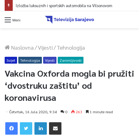
Izložba luksuznih i sportskih automobila na Vilsonovom
Meni
Naslovna
/
Vijesti
/
Tehnologija
Svijet
Tehnologija
Vijesti
Zanimljivosti
Vakcina Oxforda mogla bi pružiti
‘dvostruku zaštitu’ od
koronavirusa
Četvrtak, 16 Jula 2020, 9:34
0
263
1 minute read