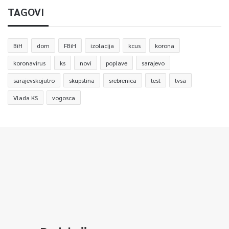
TAGOVI
BiH
dom
FBiH
izolacija
kcus
korona
koronavirus
ks
novi
poplave
sarajevo
sarajevskojutro
skupstina
srebrenica
test
tvsa
Vlada KS
vogosca