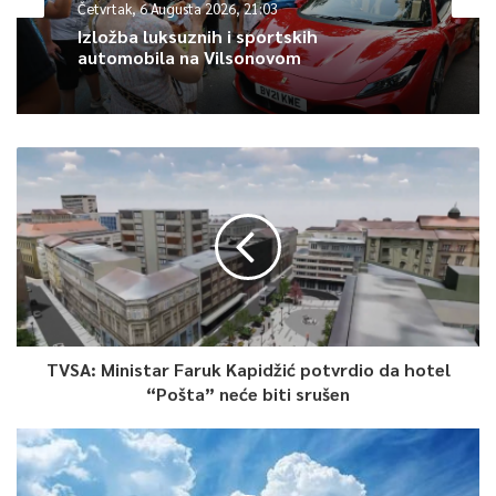
Četvrtak, 6 Augusta 2026, 21:03
Izložba luksuznih i sportskih
David Carpenter, predsjednik Odbora za istraživačku etiku u
automobila na Vilsonovom
Berkshireu, koji je odobrio ispitivanje u Oxfordu, rekao je da je
tim za vakcinu “apsolutno na tragu”, prenosi Sky News.
0
Article Rating
TVSA: Ministar Faruk Kapidžić potvrdio da hotel
“Pošta” neće biti srušen