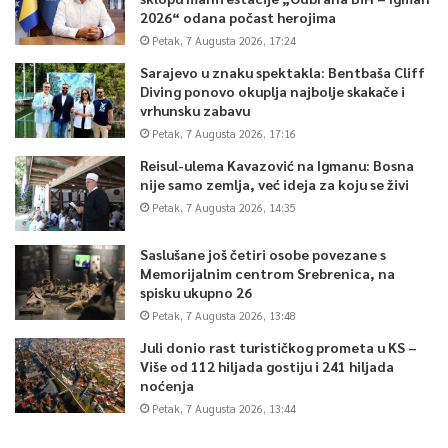
2026“ odana počast herojima
Petak, 7 Augusta 2026, 17:24
Sarajevo u znaku spektakla: Bentbaša Cliff
Diving ponovo okuplja najbolje skakače i
vrhunsku zabavu
Petak, 7 Augusta 2026, 17:16
Reisul-ulema Kavazović na Igmanu: Bosna
nije samo zemlja, već ideja za koju se živi
Petak, 7 Augusta 2026, 14:35
Saslušane još četiri osobe povezane s
Memorijalnim centrom Srebrenica, na
spisku ukupno 26
Petak, 7 Augusta 2026, 13:48
Juli donio rast turističkog prometa u KS –
Više od 112 hiljada gostiju i 241 hiljada
noćenja
Petak, 7 Augusta 2026, 13:44