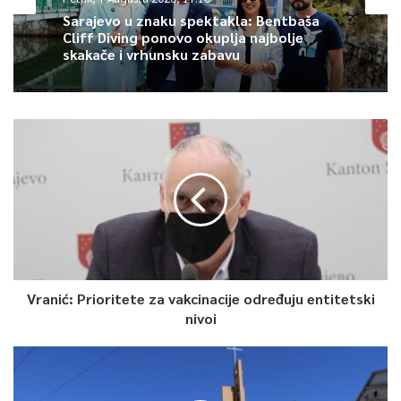
kompletni imovinsko-pravni odnosi i dobivena građevinska
Sarajevo u znaku spektakla: Bentbaša
Cliff Diving ponovo okuplja najbolje
dozvola za izvođenje radova. Projekt je u visokom stepenu
skakače i vrhunsku zabavu
spremnosti i mogao bi se realizovati u dosta kratkom roku –
rekao je ministar saobraćaja KS Adnan Šteta.
Projekt je usklađen sa strateškim ciljevima Ministarstva
saobraćaja KS i bit će uvršten u Strategiju razvoja Kantona
Sarajevo za period 2021-2027. godine, čija je izrada u toku.
Uvršten je i u Programa javnih investicija Kantona Sarajevo za
period 2021-2023. godine, saopćila je Služba za protokol i press
KS.
Vranić: Prioritete za vakcinacije određuju entitetski
nivoi
0
Article Rating