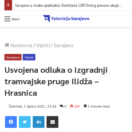
Sarajevo u znaku spektakla: Bentbaša Cliff Diving ponovo okuplja najbolje skakače i vrhunsku zabavu
Meni
Naslovna
/
Vijesti
/
Sarajevo
Sarajevo
Vijesti
Usvojena odluka o izgradnji
tramvajske pruge Ilidža –
Hrasnica
Četvrtak, 1 Aprila 2021, 23:24
0
287
1 minute read