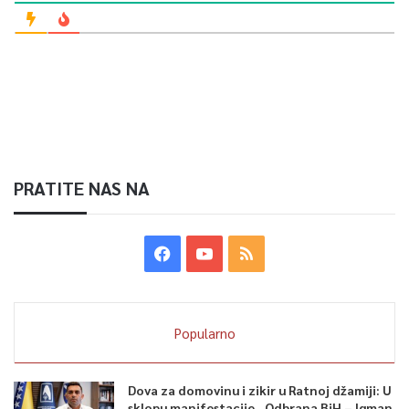
PRATITE NAS NA
Popularno
Dova za domovinu i zikir u Ratnoj džamiji: U
sklopu manifestacije „Odbrana BiH – Igman