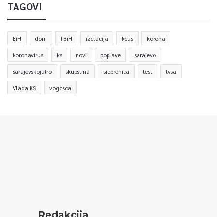
TAGOVI
BiH
dom
FBiH
izolacija
kcus
korona
koronavirus
ks
novi
poplave
sarajevo
sarajevskojutro
skupstina
srebrenica
test
tvsa
Vlada KS
vogosca
Redakcija