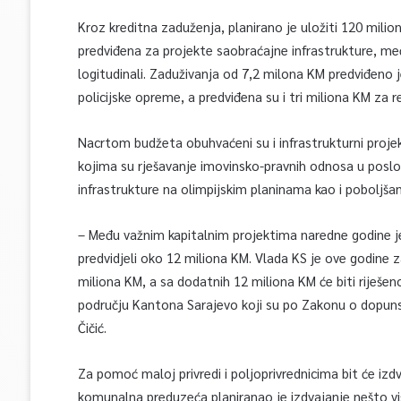
Kroz kreditna zaduženja, planirano je uložiti 120 mili
predviđena za projekte saobraćajne infrastrukture, međ
logitudinali. Zaduživanja od 7,2 milona KM predviđeno 
policijske opreme, a predviđena su i tri miliona KM za
Nacrtom budžeta obuhvaćeni su i infrastrukturni proje
kojima su rješavanje imovinsko-pravnih odnosa u pos
infrastrukture na olimpijskim planinama kao i poboljšanj
– Među važnim kapitalnim projektima naredne godine j
predvidjeli oko 12 miliona KM. Vlada KS je ove godine 
miliona KM, a sa dodatnih 12 miliona KM će biti riješe
području Kantona Sarajevo koji su po Zakonu o dopunsk
Čičić.
Za pomoć maloj privredi i poljoprivrednicima bit će iz
komunalna preduzeća planiranao je izdvajanje nešto vi