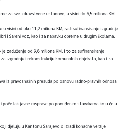
reme za sve zdravstvene ustanove, u visini do 6,5 miliona KM.
 u visini od oko 11,2 miliona KM, radi sufinansiranje izgradnje
libri i Šareni voz, kao i za nabavku opreme u drugim školama.
 je zaduženje od 9,8 miliona KM, i to za sufinansiranje
za izgradnju i rekonstrukciju komunalnih objekata, kao i za
stava iz pravosnažnih presuda po osnovu radno-pravnih odnosa
u i početak javne rasprave po ponuđenim stavakama koju će u
 koji djeluju u Kantonu Sarajevo o izradi konačne verzije