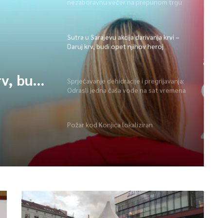
nezaboravnu večer na prepunom trgu
na Ilidži
Sutra u Sarajevu akcija darivanja krvi –
Daruj krv, budi opet njihov heroj
rv, budi
Sprječavanje dehidracije i pregrijavanja:
Odrasli jedna čaša vode na sat vremena
Požar kod Konjica lokaliziran