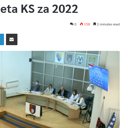
eta KS za 2022
0
158
2 minutes read