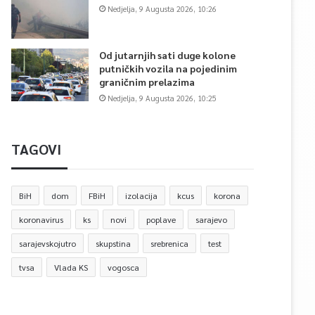
Nedjelja, 9 Augusta 2026, 10:26
Od jutarnjih sati duge kolone
putničkih vozila na pojedinim
graničnim prelazima
Nedjelja, 9 Augusta 2026, 10:25
TAGOVI
BiH
dom
FBiH
izolacija
kcus
korona
koronavirus
ks
novi
poplave
sarajevo
sarajevskojutro
skupstina
srebrenica
test
tvsa
Vlada KS
vogosca