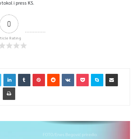
otokol i press KS.
0
rticle Rating
FOTO/Enes Begović priredio