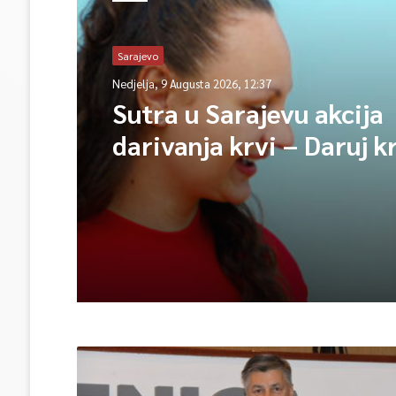
Sarajevo
Nedjelja, 9 Augusta 2026, 12:37
Sutra u Sarajevu akcija
darivanja krvi – Daruj k
opet njihov heroj