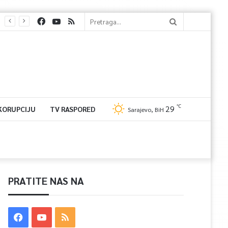
℃
29
 KORUPCIJU
TV RASPORED
Sarajevo, BiH
PRATITE NAS NA