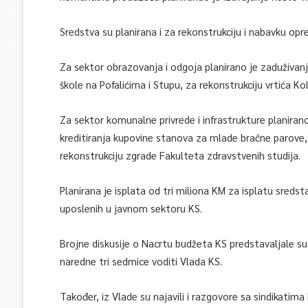
Sredstva su planirana i za rekonstrukciju i nabavku op
Za sektor obrazovanja i odgoja planirano je zaduživanje
škole na Pofalićima i Stupu, za rekonstrukciju vrtića Ko
Za sektor komunalne privrede i infrastrukture planirano
kreditiranja kupovine stanova za mlade bračne parove, 
rekonstrukciju zgrade Fakulteta zdravstvenih studija.
Planirana je isplata od tri miliona KM za isplatu sred
uposlenih u javnom sektoru KS.
Brojne diskusije o Nacrtu budžeta KS predstavaljale s
naredne tri sedmice voditi Vlada KS.
Također, iz Vlade su najavili i razgovore sa sindikatima