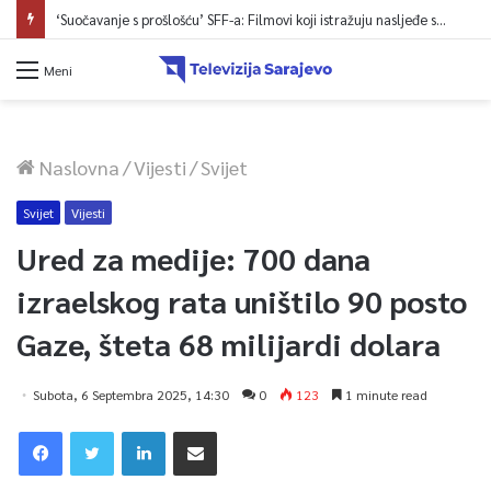
‘Suočavanje s prošlošću’ SFF-a: Filmovi koji istražuju nasljeđe sukoba i mogućnosti otpora
Meni
Naslovna
/
Vijesti
/
Svijet
Svijet
Vijesti
Ured za medije: 700 dana
izraelskog rata uništilo 90 posto
Gaze, šteta 68 milijardi dolara
Subota, 6 Septembra 2025, 14:30
0
123
1 minute read