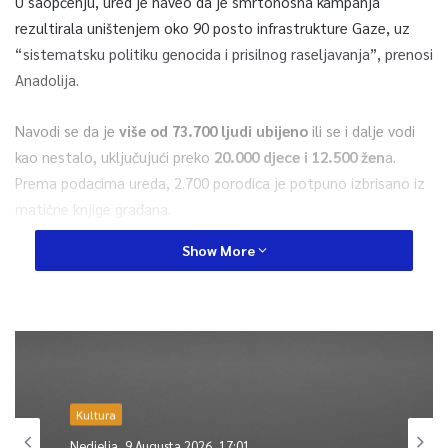
U saopćenju, ured je naveo da je smrtonosna kampanja
rezultirala uništenjem oko 90 posto infrastrukture Gaze, uz
“sistematsku politiku genocida i prisilnog raseljavanja”, prenosi
Anadolija.
Navodi se da je
više od 73.700 ljudi ubijeno
ili se i dalje vodi
kao nestalo, uključujući preko
20.000 djece i 12.500 žen
a.
Prema podacima ureda, 2.700 porodica je potpuno izbrisano iz
matične knjige građana.
Show More
Među poginulima je 1.670 medicinskog osoblja, 248 novinara,
139 pripadnika civilne zaštite i 173 općinska službenika. Više od
162.000 drugih je ranjeno, a mnogi su zadobili povrede koje
mijenjaju život, poput amputacija, paralize i gubitka vida.
Ured je istakao uništenje 38 bolnica, 833 džamije i 163
obrazovne institucije, uz veliku štetu na hiljadama drugih javnih
Kultura
objekata.
Nedjelja, 9 Augusta 2026, 17:01