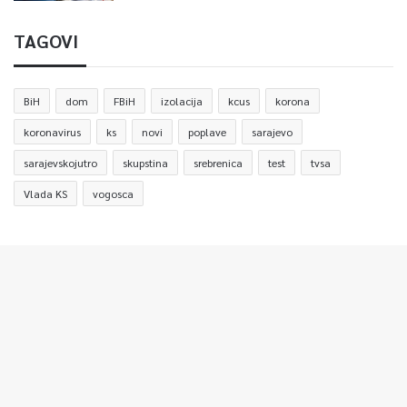
TAGOVI
BiH
dom
FBiH
izolacija
kcus
korona
koronavirus
ks
novi
poplave
sarajevo
sarajevskojutro
skupstina
srebrenica
test
tvsa
Vlada KS
vogosca