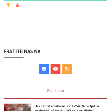
PRATITE NAS NA
Popularno
Dragan Marinković za TVSA: Novi ljetni
spektakl u Sarajevu “Tabia at Night”