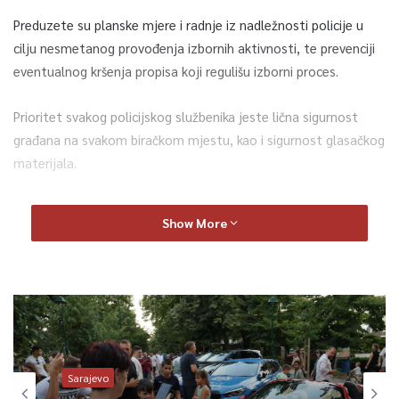
Preduzete su planske mjere i radnje iz nadležnosti policije u
cilju nesmetanog provođenja izbornih aktivnosti, te prevenciji
eventualnog kršenja propisa koji regulišu izborni proces.
Prioritet svakog policijskog službenika jeste lična sigurnost
građana na svakom biračkom mjestu, kao i sigurnost glasačkog
materijala.
Također, u odnosu na informacije koje su već određeni period
Show More
prisutne u javnom prostoru, naglašavamo i da nam je predmet
posebne pažnje prevencija, te u konačnici eventualno
dokumentovanje i zakonito procesuiranje osoba za koje se
utvrdi da su učestvovale u manipulaciji izborne volje građana.
Upućen je poziv građanima Kantona Sarajevo, članovima
izbornih komisija, posmatračima i političkim subjektima da se
Sarajevo
na dan održavanja izbora pridržavaju zakonskih odredbi i