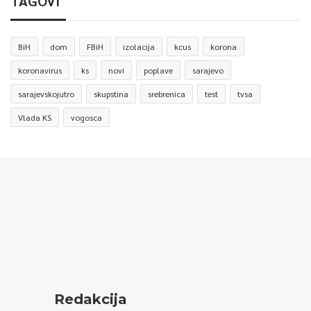
TAGOVI
BiH
dom
FBiH
izolacija
kcus
korona
koronavirus
ks
novi
poplave
sarajevo
sarajevskojutro
skupstina
srebrenica
test
tvsa
Vlada KS
vogosca
Redakcija