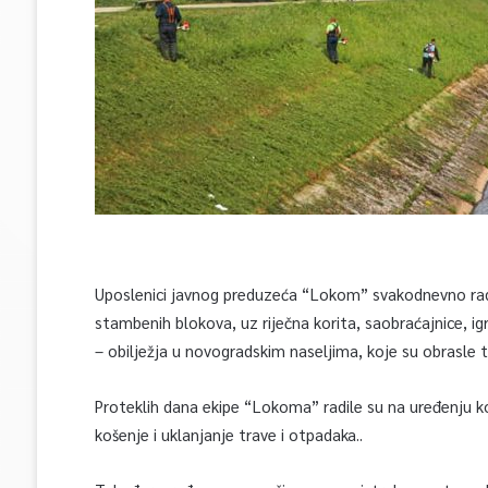
Uposlenici javnog preduzeća “Lokom” svakodnevno rade 
stambenih blokova, uz riječna korita, saobraćajnice, i
– obilježja u novogradskim naseljima, koje su obrasle t
Proteklih dana ekipe “Lokoma” radile su na uređenju kor
košenje i uklanjanje trave i otpadaka..