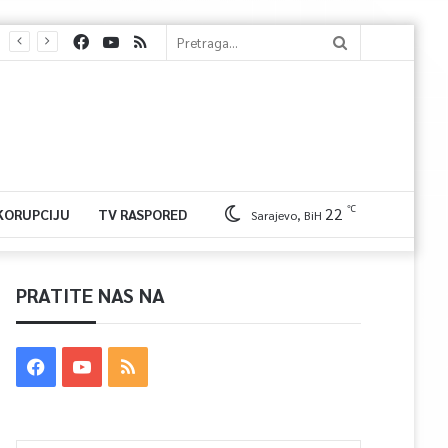
℃
22
 KORUPCIJU
TV RASPORED
Sarajevo, BiH
PRATITE NAS NA