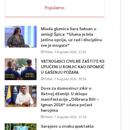
Popularno
Mlada glumica Sara Seksan u
emisiji Špica: “Gluma je bila
jedina opcija, uz rad i disciplinu
sve je moguće”
Petak, 7 Augusta 2026, 21:42
VATROGASCI CIVILNE ZAŠTITE KS
UPUĆENI U KONJIC KAO ISPOMOĆ
U GAŠENJU POŽARA
Petak, 7 Augusta 2026, 19:54
Dova za domovinu i zikir u
Ratnoj džamiji: U sklopu
manifestacije „Odbrana BiH –
Igman 2026“ odana počast
herojima
Petak, 7 Augusta 2026, 17:24
Sarajevo u znaku spektakla: