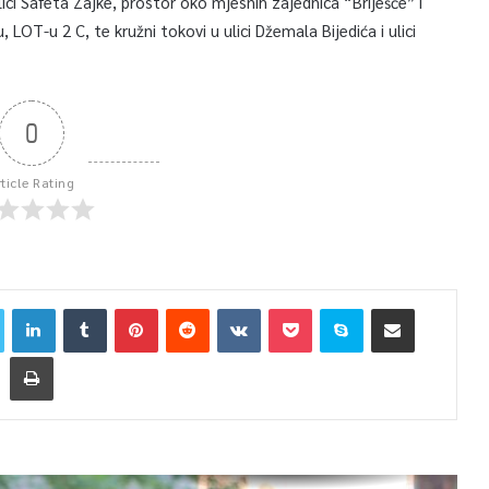
ci Safeta Zajke, prostor oko mjesnih zajednica “Briješće” i
 LOT-u 2 C, te kružni tokovi u ulici Džemala Bijedića i ulici
0
rticle Rating