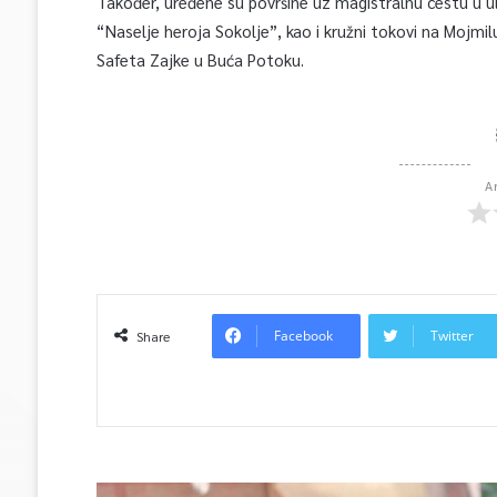
Također, uređene su površine uz magistralnu cestu u uli
“Naselje heroja Sokolje”, kao i kružni tokovi na Mojmilu,
Safeta Zajke u Buća Potoku.
A
Facebook
Twitter
Share