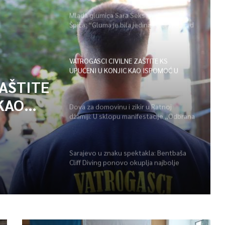
Mlada glumica Sara Seksan u emisiji
Špica: “Gluma je bila jedina opcija, uz rad
i disciplinu sve je moguće”
VATROGASCI CIVILNE ZAŠTITE KS
UPUĆENI U KONJIC KAO ISPOMOĆ U
GAŠENJU POŽARA
ZAŠTITE
KAO
Dova za domovinu i zikir u Ratnoj
džamiji: U sklopu manifestacije „Odbrana
POŽARA
BiH – Igman 2026“ odana počast
herojima
Sarajevo u znaku spektakla: Bentbaša
Cliff Diving ponovo okuplja najbolje
skakače i vrhunsku zabavu