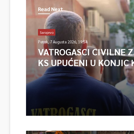
Read Next
Sarajevo
Petak, 7 Augusta 2026, 19:54
VATROGASCI CIVILNE 
KS UPUĆENI U KONJIC 
ISPOMOĆ U GAŠENJU 