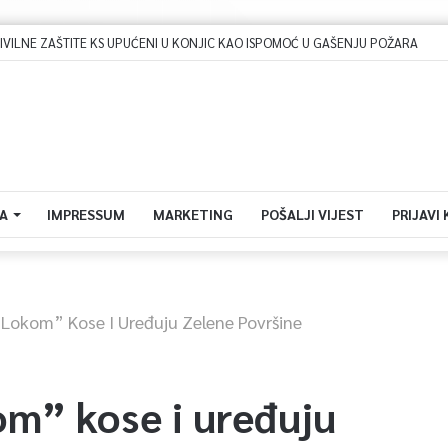
Dova za domovinu i zikir u Ratnoj džamiji: U sklopu manifestacije „Odbrana BiH – Igman 2026“ odana počast herojima
A
IMPRESSUM
MARKETING
POŠALJI VIJEST
PRIJAVI
“Lokom” Kose I Uređuju Zelene Površine
om” kose i uređuju