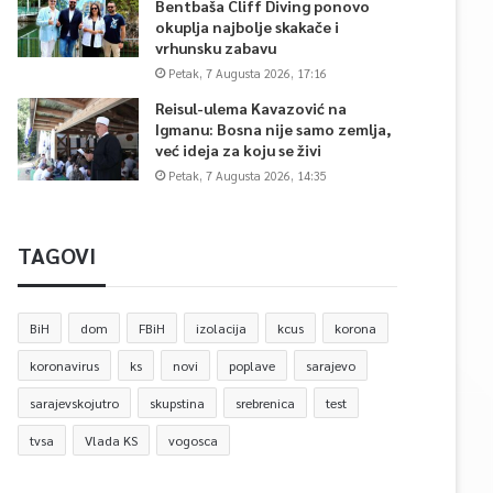
Bentbaša Cliff Diving ponovo
okuplja najbolje skakače i
vrhunsku zabavu
Petak, 7 Augusta 2026, 17:16
Reisul-ulema Kavazović na
Igmanu: Bosna nije samo zemlja,
već ideja za koju se živi
Petak, 7 Augusta 2026, 14:35
TAGOVI
BiH
dom
FBiH
izolacija
kcus
korona
koronavirus
ks
novi
poplave
sarajevo
sarajevskojutro
skupstina
srebrenica
test
tvsa
Vlada KS
vogosca