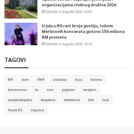
organizacijama civilnog društva 2026
Četvrtak, 6 Augusta 2026, 20:07
U julu u KS rast broja gostiju, tokom
Merlinovih koncerata gotovo 156 miliona
KM prometa
Četvrtak, 6 Augusta 2026, 19:37
TAGOVI
BiH
dom
FBiH
izolacija
kcus
korona
koronavirus
ks
novi
poplave
sarajevo
sarajevskojutro
skupstina
srebrenica
test
tvsa
Vlada KS
vogosca