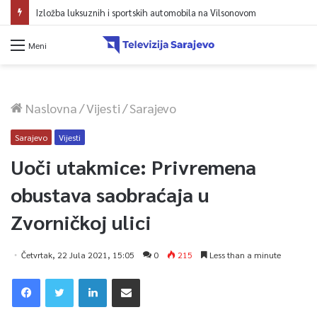
Izložba luksuznih i sportskih automobila na Vilsonovom
Meni
Naslovna
/
Vijesti
/
Sarajevo
Sarajevo
Vijesti
Uoči utakmice: Privremena
obustava saobraćaja u
Zvorničkoj ulici
Četvrtak, 22 Jula 2021, 15:05
0
215
Less than a minute