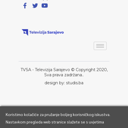
TVSA - Televizija Sarajevo © Copyright 2020,
Sva prava zadržana..
design by: studis.ba
Koristimo kolačiće za pružanje boljeg korisničkog iskustva.
Nastavkom pregleda web stranice slažete se s uvjetima