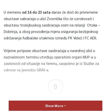
U vremenu
od 16 do 23 sata
danas će doći do privremene
obustave sabraćaja u ulici Zvornička što će uzrokovati i
obustavu trolejbuskog saobraćaja osim na relaciji Otoka –
Dobrinja, a zbog provođenja mjera osiguranja bezbjednog
održavanja fudbalske utakmice između FK Velež i FC AEK.
Vrijeme potpune obustave saobraćaja u navednoj ulici u
naznačenom terminu utvrđuju operativni organi MUP-a u
zavisnosti od situacije na terenu, saopćeno je iz Službe za
odnose sa javnošću GRAS-a.
0
Article Rating
Show More