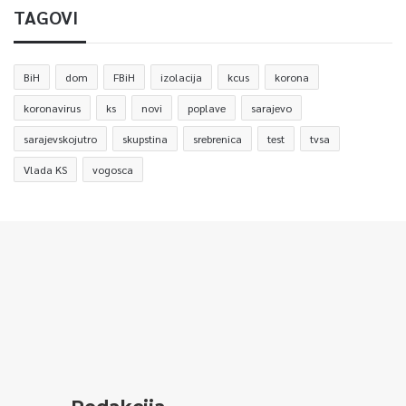
TAGOVI
BiH
dom
FBiH
izolacija
kcus
korona
koronavirus
ks
novi
poplave
sarajevo
sarajevskojutro
skupstina
srebrenica
test
tvsa
Vlada KS
vogosca