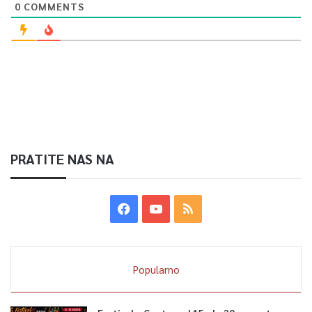
0
COMMENTS
Hercegovine za članstvo u EU značajan za Univerzitet u
Sarajevu.
Ona je podvukla da dobijanje kandidatskog statusa znači
puno i za obrazovanje. Nakaš je istakla da se na taj način
otvorila mogućnost za povećanje broja bilateralnih ugovora i
da naši studenti idu i izvan EU, te uopšte za bolju akademsku
saradnj .
PRATITE NAS NA
Univerzitet u Sarajevu ima saradnju sa više od 200
visokoobrazovnih institucija širom Evrope sa kojima uspješno
implementira razmjenu studenata, nastavnog i nenastavnog
osoblja.
Popularno
0
Article Rating