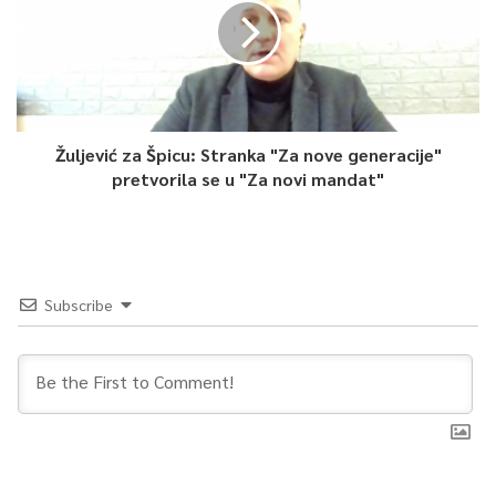
-Mislim da ćemo imati razumijevanje naših susjeda. UNSA je
posvećen svim tim pitanjima, ali se kompliciraju situacije sa
diplomama. To nije slučaj sa drugim zemljama u Evropskoj
uniji, Njemačkom, Austrijom… – naveo je.
Žuljević za Špicu: Stranka "Za nove generacije"
pretvorila se u "Za novi mandat"
Škrijelj je kazao da je problem u Republici Hrvatskoj to što
Agencija za razvoj visokog obrazovanja nije članica ENQA-e, te
da nije pozitivno ocijenjena kao druge agencije u regionu.
Kada je riječ o Sloveniji potrebno je da se donesu rješenja da su
Subscribe
univerziteti akreditirani i prije 2014. godine jer se zbog toga
studentima koji su ranije završili studij ne priznaju diplome. Ta
rješenja ranije je trebala izdati Agencija za razvoj visokog
obrazovanja.
Prorektorica za međunarodnu saradnju Univerziteta u Sarajevu
prof. dr. Enita Nakaš izjavila je da je kandidatski status Bosne i