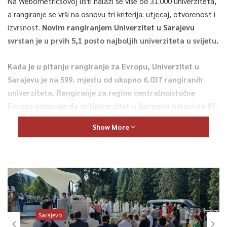
Na Webometricsovoj listi nalazi se više od 31.000 univerziteta,
a rangiranje se vrši na osnovu tri kriterija: utjecaj, otvorenost i
izvrsnost.
Novim rangiranjem Univerzitet u Sarajevu
svrstan je u prvih 5,1 posto najboljih univerziteta u svijetu.
Kada je u pitanju rangiranje za Evropu, Univerzitet u
Sarajevu je na 599. mjestu od ukupno 6.037 rangiranih
univerziteta. Rangiranje za region centralnoistočne
Evrope pokazuje da se Univerzitet u Sarajevu nalazi na 97.
mjestu od 2.758 univerziteta.
Show More
U julu 2022. godine Univerzitet u Sarajevu je bio pozicioniran na
1.713. mjestu, te pomak za 120 mjesta na rang-listi
predstavlja značajan napredak. Rektor je kazao da je period
pandemije značajno utjecao na međunarodne aktivnosti, što
se svojevremeno odrazilo i na pad.
Sarajevo
-Za sada držimo trend poboljšanja na rang-listi. Zadržali smo