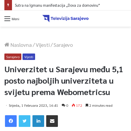
Sutra na Igmanu manifestacija „Dova za domovinu“
Meni
Naslovna
/
Vijesti
/
Sarajevo
Sarajevo
Vijesti
Univerzitet u Sarajevu među 5,1
posto najboljih univerziteta u
svijetu prema Webometricsu
Srijeda, 1 Februara 2023, 16:41
0
172
2 minutes read