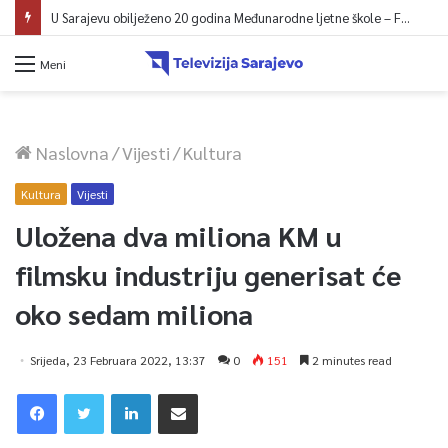
U Sarajevu obilježeno 20 godina Međunarodne ljetne škole – Fokus na izazovima međunarodne pravde
Meni
Naslovna
/
Vijesti
/
Kultura
Kultura
Vijesti
Uložena dva miliona KM u
filmsku industriju generisat će
oko sedam miliona
Srijeda, 23 Februara 2022, 13:37
0
151
2 minutes read