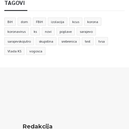
TAGOVI
BiH
dom
FBiH
izolacija
kcus
korona
koronavirus
ks
novi
poplave
sarajevo
sarajevskojutro
skupstina
srebrenica
test
tvsa
Vlada KS
vogosca
Redakcija