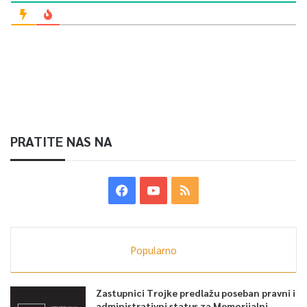
Tatargić, dodavši da se situacija mijenja te da se tako daje
mogućnost mladima i da napreduju i da samim tim ostaju u
BiH.
0
Article Rating
PRATITE NAS NA
Popularno
Zastupnici Trojke predlažu poseban pravni i
administrativni status za Memorijalni