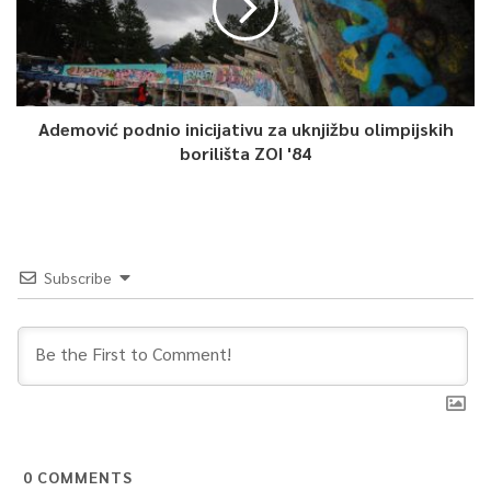
Sarajevo,
te samim tim značajnu platformu za daljnji razvoj
audio-vizualnog sektora koji, iako godinama ostvaruje
rezultate, također stagnira kada su u pitanju neke profesije,
infrastruktura i tehnička opremljenost – podvukla je ona.
Ademović podnio inicijativu za uknjižbu olimpijskih
Istakla je da će se sredstva za produkciju po novom Pravilniku
borilišta ZOI '84
dodjeljivati po utvrđenim kriterijima, tj. po izvrsnosti za
domaću proizvodnju projekata.
Tataragić se također osvrnula da poticaji znače i ponovno
Subscribe
oživljavanje poslova vezanih za filmsku i audio vizuelnu
industriju koji su pred nestankom, jer zbog nedostatka posla
neophodni filmski radnici su odlazili iz BiH.
–
Proteklih godina bili smo svjedoci da su mnoge filmske
profesije odumrle, da mi ne možemo sklopiti filmsku,
televizijsku ekipu, a radimo film, tv seriju
– ocijenila je
0
COMMENTS