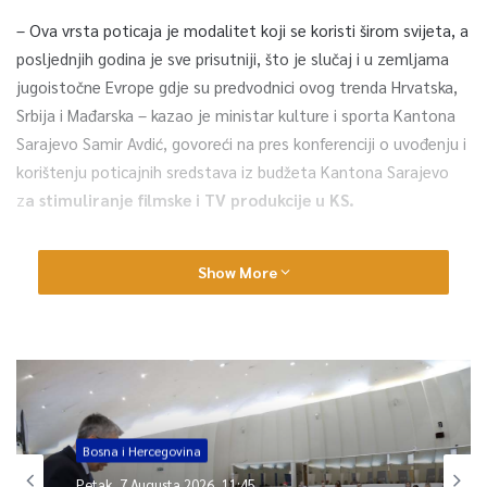
– Ova vrsta poticaja je modalitet koji se koristi širom svijeta, a
posljednjih godina je sve prisutniji, što je slučaj i u zemljama
jugoistočne Evrope gdje su predvodnici ovog trenda Hrvatska,
Srbija i Mađarska – kazao je ministar kulture i sporta Kantona
Sarajevo Samir Avdić, govoreći na pres konferenciji o uvođenju i
korištenju poticajnih sredstava iz budžeta Kantona Sarajevo
z
a stimuliranje filmske i TV produkcije u KS.
Avdić je kazao da samo tri zemlje u regionu nisu imale tu vrstu
Show More
poticaja:
Bosna i Hercegovina, Albanija i Moldavija.
On je istaknuo je da će biti izdvojeno dva miliona maraka iz
budžeta Kantona Sarajevo a kroz povrat od 30 posto uloženih
sredstava u proizvodnju audio-vizuelnog sadržaja na području
Kantona Sarajevo, te će ta uložena sredstva u Kanton
Sarajevo generisati oko sedam miliona maraka iz privatnog
Bosna i Hercegovina
sektora i stranih izvora.
Petak, 7 Augusta 2026, 11:45