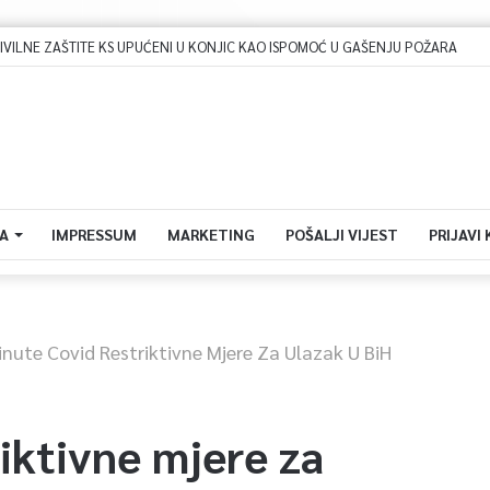
Dova za domovinu i zikir u Ratnoj džamiji: U sklopu manifestacije „Odbrana BiH – Igman 2026“ odana počast herojima
A
IMPRESSUM
MARKETING
POŠALJI VIJEST
PRIJAVI
inute Covid Restriktivne Mjere Za Ulazak U BiH
iktivne mjere za