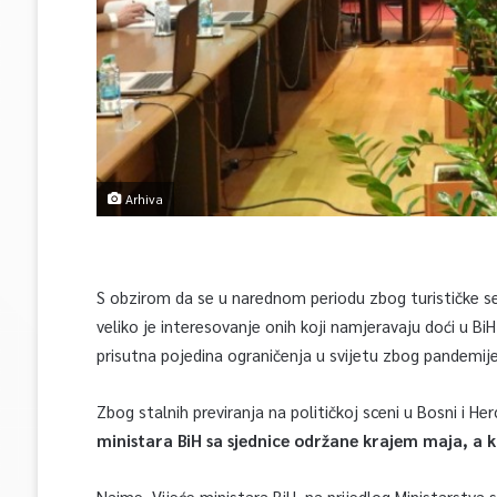
Arhiva
S obzirom da se u narednom periodu zbog turističke se
veliko je interesovanje onih koji namjeravaju doći u Bi
prisutna pojedina ograničenja u svijetu zbog pandemije
Zbog stalnih previranja na političkoj sceni u Bosni i 
ministara BiH sa sjednice održane krajem maja, a ko
Naime, Vijeće ministara BiH, na prijedlog Ministarstva s