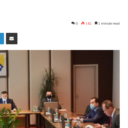
0
142
1 minute read