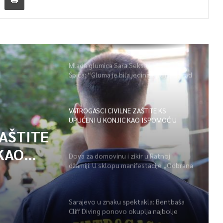
Mlada glumica Sara Seksan u emisiji
Špica: “Gluma je bila jedina opcija, uz rad
i disciplinu sve je moguće”
VATROGASCI CIVILNE ZAŠTITE KS
UPUĆENI U KONJIC KAO ISPOMOĆ U
GAŠENJU POŽARA
ZAŠTITE
KAO
Dova za domovinu i zikir u Ratnoj
džamiji: U sklopu manifestacije „Odbrana
POŽARA
BiH – Igman 2026“ odana počast
herojima
Sarajevo u znaku spektakla: Bentbaša
Cliff Diving ponovo okuplja najbolje
skakače i vrhunsku zabavu