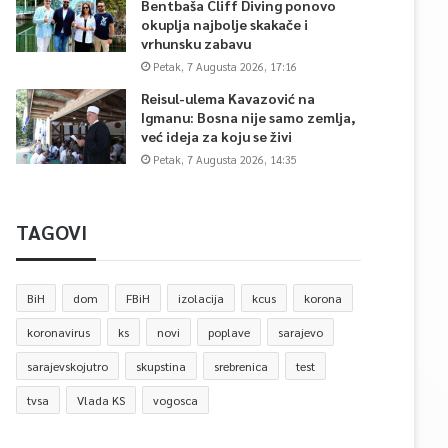
Bentbaša Cliff Diving ponovo
okuplja najbolje skakače i
vrhunsku zabavu
Petak, 7 Augusta 2026, 17:16
Reisul-ulema Kavazović na
Igmanu: Bosna nije samo zemlja,
već ideja za koju se živi
Petak, 7 Augusta 2026, 14:35
TAGOVI
BiH
dom
FBiH
izolacija
kcus
korona
koronavirus
ks
novi
poplave
sarajevo
sarajevskojutro
skupstina
srebrenica
test
tvsa
Vlada KS
vogosca