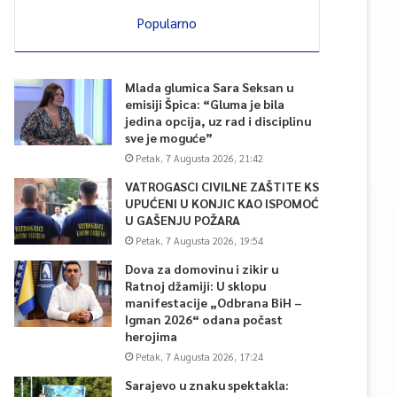
Popularno
Mlada glumica Sara Seksan u
emisiji Špica: “Gluma je bila
jedina opcija, uz rad i disciplinu
sve je moguće”
Petak, 7 Augusta 2026, 21:42
VATROGASCI CIVILNE ZAŠTITE KS
UPUĆENI U KONJIC KAO ISPOMOĆ
U GAŠENJU POŽARA
Petak, 7 Augusta 2026, 19:54
Dova za domovinu i zikir u
Ratnoj džamiji: U sklopu
manifestacije „Odbrana BiH –
Igman 2026“ odana počast
herojima
Petak, 7 Augusta 2026, 17:24
Sarajevo u znaku spektakla: