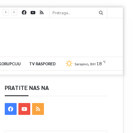
℃
18
 KORUPCIJU
TV RASPORED
Sarajevo, BiH
PRATITE NAS NA