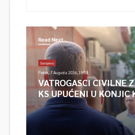
Read Next
Sarajevo
Petak, 7 Augusta 2026, 19:54
VATROGASCI CIVILNE 
KS UPUĆENI U KONJIC 
ISPOMOĆ U GAŠENJU 