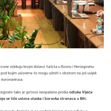
zone očekuju brojni dolasci turista u Bosnu i Hercegovinu
H pod kojim uslovima to mogu učiniti s obzirom na još uvijek
 koronavirusa.
Hercegovini tako je gotovo neopaženo prošla
odluka Vijeća
ja se tiče uslova ulaska i boravka stranaca u BiH.
igurnosti, donijelo je na sjednici krajem maja odluku o