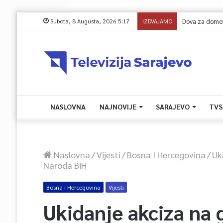
Subota, 8 Augusta, 2026 5:17
IZDVAJAMO
NASLOVNA
NAJNOVIJE
SARAJEVO
TVS
Naslovna
/
Vijesti
/
Bosna I Hercegovina
/
Uk
Naroda BiH
Bosna i Hercegovina
Vijesti
Ukidanje akciza na