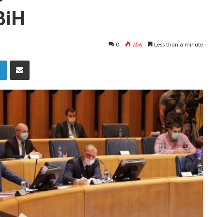
BiH
0
256
Less than a minute