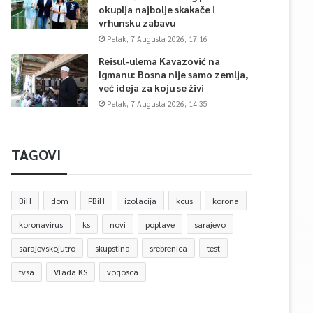
okuplja najbolje skakače i
vrhunsku zabavu
Petak, 7 Augusta 2026, 17:16
Reisul-ulema Kavazović na
Igmanu: Bosna nije samo zemlja,
već ideja za koju se živi
Petak, 7 Augusta 2026, 14:35
TAGOVI
BiH
dom
FBiH
izolacija
kcus
korona
koronavirus
ks
novi
poplave
sarajevo
sarajevskojutro
skupstina
srebrenica
test
tvsa
Vlada KS
vogosca