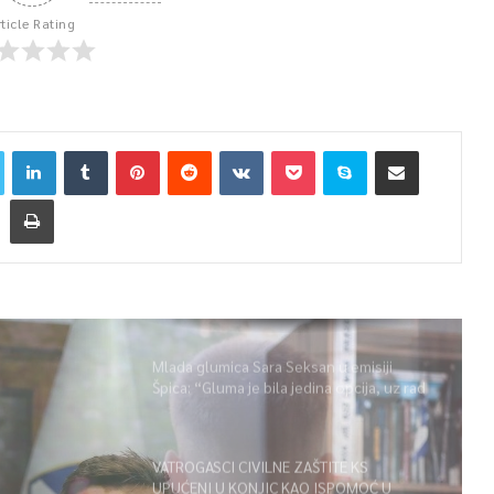
rticle Rating
Mlada glumica Sara Seksan u emisiji
Špica: “Gluma je bila jedina opcija, uz rad
i disciplinu sve je moguće”
VATROGASCI CIVILNE ZAŠTITE KS
UPUĆENI U KONJIC KAO ISPOMOĆ U