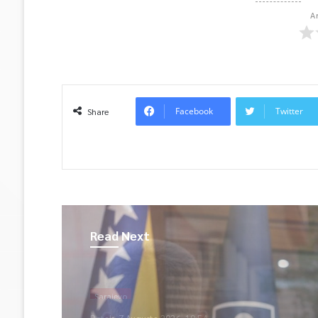
A
Facebook
Twitter
Share
Read Next
Sarajevo
Petak, 7 Augusta 2026, 17:24