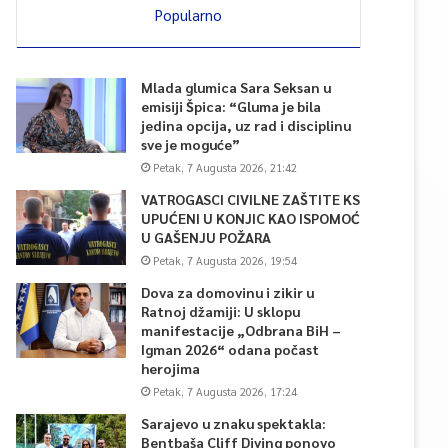
Popularno
Mlada glumica Sara Seksan u
emisiji Špica: “Gluma je bila
jedina opcija, uz rad i disciplinu
sve je moguće”
Petak, 7 Augusta 2026, 21:42
VATROGASCI CIVILNE ZAŠTITE KS
UPUĆENI U KONJIC KAO ISPOMOĆ
U GAŠENJU POŽARA
Petak, 7 Augusta 2026, 19:54
Dova za domovinu i zikir u
Ratnoj džamiji: U sklopu
manifestacije „Odbrana BiH –
Igman 2026“ odana počast
herojima
Petak, 7 Augusta 2026, 17:24
Sarajevo u znaku spektakla:
Bentbaša Cliff Diving ponovo