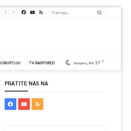
℃
17
 KORUPCIJU
TV RASPORED
Sarajevo, BiH
PRATITE NAS NA