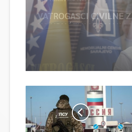
Dova za domovinu i ziki
Ratnoj džamiji: U sklop
manifestacije „Odbrana
Igman 2026“ odana poč
herojima