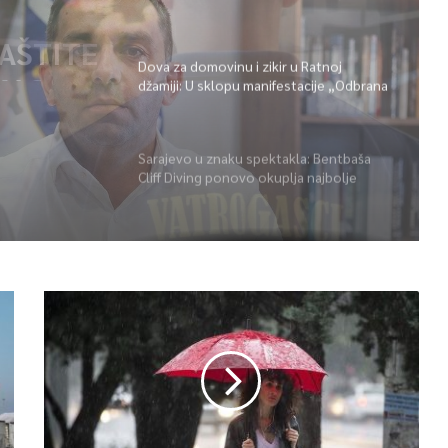
GAŠENJU POŽARA
r u
u
Dova za domovinu i zikir u Ratnoj
džamiji: U sklopu manifestacije „Odbrana
 BiH –
BiH – Igman 2026“ odana počast
herojima
ast
Sarajevo u znaku spektakla: Bentbaša
Cliff Diving ponovo okuplja najbolje
skakače i vrhunsku zabavu