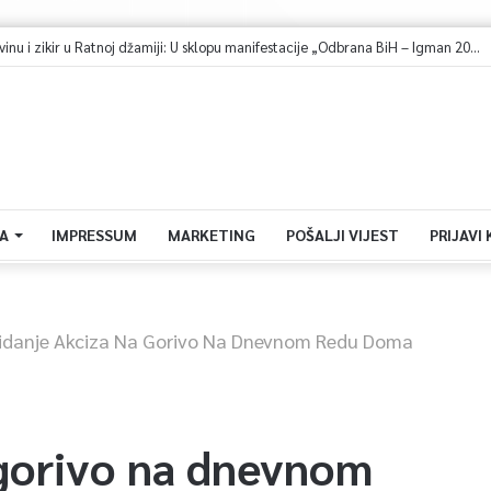
Dova za domovinu i zikir u Ratnoj džamiji: U sklopu manifestacije „Odbrana BiH – Igman 2026“ odana počast herojima
A
IMPRESSUM
MARKETING
POŠALJI VIJEST
PRIJAVI
idanje Akciza Na Gorivo Na Dnevnom Redu Doma
 gorivo na dnevnom