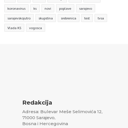
koronavirus
ks
novi
poplave
sarajevo
sarajevskojutro
skupstina
srebrenica
test
tvsa
Vlada KS
vogosca
Redakcija
Adresa: Bulevar Meše Selimovića 12,
71000 Sarajevo,
Bosna i Hercegovina