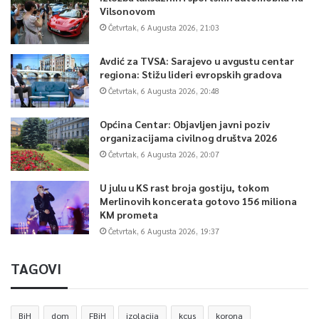
Vilsonovom
Četvrtak, 6 Augusta 2026, 21:03
Avdić za TVSA: Sarajevo u avgustu centar
regiona: Stižu lideri evropskih gradova
Četvrtak, 6 Augusta 2026, 20:48
Općina Centar: Objavljen javni poziv
organizacijama civilnog društva 2026
Četvrtak, 6 Augusta 2026, 20:07
U julu u KS rast broja gostiju, tokom
Merlinovih koncerata gotovo 156 miliona
KM prometa
Četvrtak, 6 Augusta 2026, 19:37
TAGOVI
BiH
dom
FBiH
izolacija
kcus
korona