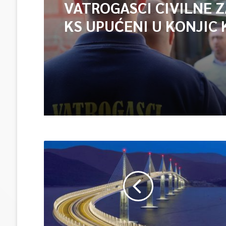
VATROGASCI CIVILNE 
KS UPUĆENI U KONJIC 
ISPOMOĆ U GAŠENJU 