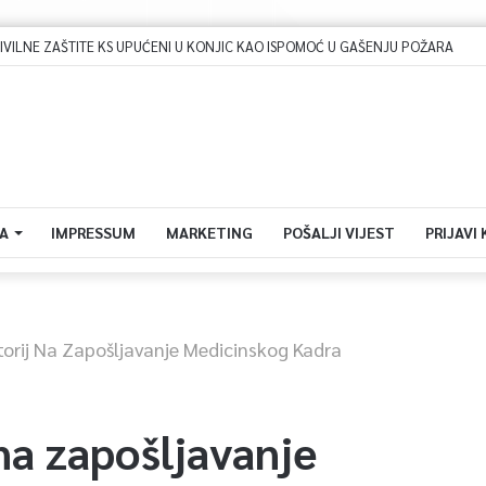
Dova za domovinu i zikir u Ratnoj džamiji: U sklopu manifestacije „Odbrana BiH – Igman 2026“ odana počast herojima
A
IMPRESSUM
MARKETING
POŠALJI VIJEST
PRIJAVI
orij Na Zapošljavanje Medicinskog Kadra
na zapošljavanje