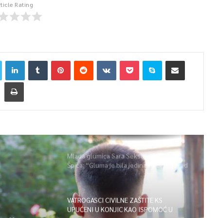
rticle Rating
Mlada glumica Sara Seksan u emisiji
Špica: “Gluma je bila jedina opcija, uz rad
i disciplinu sve je moguće”
VATROGASCI CIVILNE ZAŠTITE KS
UPUĆENI U KONJIC KAO ISPOMOĆ U