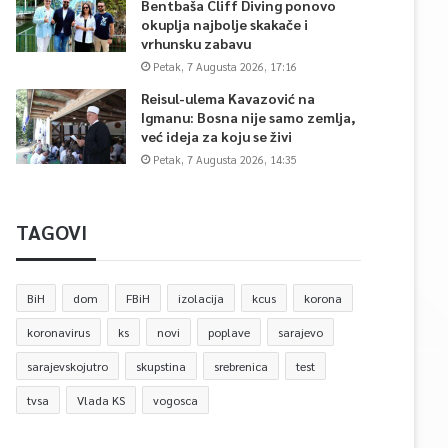
Bentbaša Cliff Diving ponovo
okuplja najbolje skakače i
vrhunsku zabavu
Petak, 7 Augusta 2026, 17:16
Reisul-ulema Kavazović na
Igmanu: Bosna nije samo zemlja,
već ideja za koju se živi
Petak, 7 Augusta 2026, 14:35
TAGOVI
BiH
dom
FBiH
izolacija
kcus
korona
koronavirus
ks
novi
poplave
sarajevo
sarajevskojutro
skupstina
srebrenica
test
tvsa
Vlada KS
vogosca