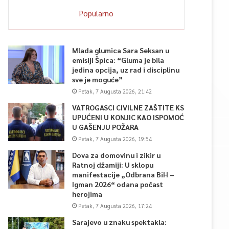
Popularno
Mlada glumica Sara Seksan u
emisiji Špica: “Gluma je bila
jedina opcija, uz rad i disciplinu
sve je moguće”
Petak, 7 Augusta 2026, 21:42
VATROGASCI CIVILNE ZAŠTITE KS
UPUĆENI U KONJIC KAO ISPOMOĆ
U GAŠENJU POŽARA
Petak, 7 Augusta 2026, 19:54
Dova za domovinu i zikir u
Ratnoj džamiji: U sklopu
manifestacije „Odbrana BiH –
Igman 2026“ odana počast
herojima
Petak, 7 Augusta 2026, 17:24
Sarajevo u znaku spektakla: