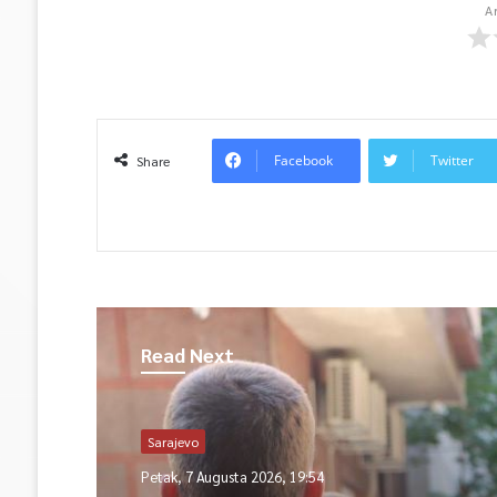
A
Facebook
Twitter
Share
Read Next
Sarajevo
Petak, 7 Augusta 2026, 19:54