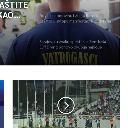
GAŠENJU POŽARA
ZAŠTITE
KAO
Dova za domovinu i zikir u Ratnoj
džamiji: U sklopu manifestacije „Odbrana
POŽARA
BiH – Igman 2026“ odana počast
herojima
Sarajevo u znaku spektakla: Bentbaša
Cliff Diving ponovo okuplja najbolje
skakače i vrhunsku zabavu