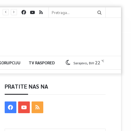
℃
22
 KORUPCIJU
TV RASPORED
Sarajevo, BiH
PRATITE NAS NA