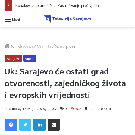
Konaković u pismu UN-u: Zastrašivanje preživjelih
Meni
Naslovna
/
Vijesti
/
Sarajevo
Sarajevo
Vijesti
Uk: Sarajevo će ostati grad
otvorenosti, zajedničkog života
i evropskih vrijednosti
Subota, 16 Maja 2026, 11:34
0
572
1 minute read