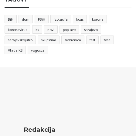
BiH
dom
FBiH
izolacija
kcus
korona
koronavirus
ks
novi
poplave
sarajevo
sarajevskojutro
skupstina
srebrenica
test
tvsa
Vlada KS
vogosca
Redakcija