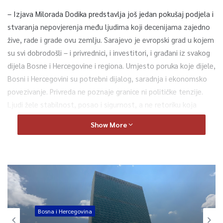
– Izjava Milorada Dodika predstavlja još jedan pokušaj podjela i
stvaranja nepovjerenja među ljudima koji decenijama zajedno
žive, rade i grade ovu zemlju. Sarajevo je evropski grad u kojem
su svi dobrodošli – i privrednici, i investitori, i građani iz svakog
dijela Bosne i Hercegovine i regiona. Umjesto poruka koje dijele,
Bosni i Hercegovini su potrebni dijalog, saradnja i ekonomsko
povezivanje. Privreda ne poznaje granice ni političke tenzije.
Ljudi žele stabilnost, posao i sigurnost, a ne retoriku koja
vraća zemlju unazad. Sarajevo će ostati grad otvorenosti,
Show More
zajedničkog života i evropskih vrijednosti – rekao je premijer
Uk, saopćeno je iz Služba za odnose s javnošću Kantona
Sarajevo.
0
Bosna i Hercegovina
Article Rating