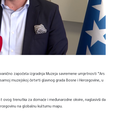
 zvanično započela izgradnja Muzeja savremene umjetnosti “Ars
 u samoj muzejskoj četvrti glavnog grada Bosne i Hercegovine, u
st ovog trenutka za domaće i međunarodne okvire, naglasivši da
Hercegovinu na globalnu kulturnu mapu.