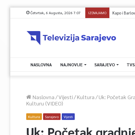
Četvrtak, 6 Augusta, 2026 7:07
IZDVAJAMO
NASLOVNA
NAJNOVIJE
SARAJEVO
TVS
Naslovna
/
Vijesti
/
Kultura
/
Uk: Početak Gra
Kulturu (VIDEO)
Kultura
Sarajevo
Vijesti
Uk: Početak gradnje