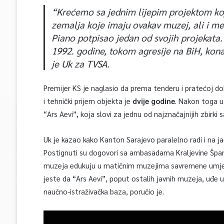
“Krećemo sa jednim lijepim projektom koj
zemalja koje imaju ovakav muzej, ali i m
Piano potpisao jedan od svojih projekata.
1992. godine, tokom agresije na BiH, kona
je Uk za TVSA.
Premijer KS je naglasio da prema tenderu i pratećoj d
i tehnički prijem objekta je
dvije godine
. Nakon toga u
“Ars Aevi”, koja slovi za jednu od najznačajnijih zbirki
Uk je kazao kako Kanton Sarajevo paralelno radi i na j
Postignuti su dogovori sa ambasadama Kraljevine Španij
muzeja edukuju u matičnim muzejima savremene umjet
jeste da “Ars Aevi”, poput ostalih javnih muzeja, uđe 
naučno-istraživačka baza, poručio je.