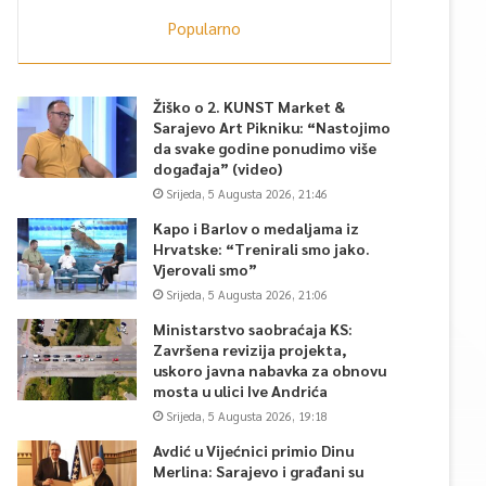
Popularno
Žiško o 2. KUNST Market &
Sarajevo Art Pikniku: “Nastojimo
da svake godine ponudimo više
događaja” (video)
Srijeda, 5 Augusta 2026, 21:46
Kapo i Barlov o medaljama iz
Hrvatske: “Trenirali smo jako.
Vjerovali smo”
Srijeda, 5 Augusta 2026, 21:06
Ministarstvo saobraćaja KS:
Završena revizija projekta,
uskoro javna nabavka za obnovu
mosta u ulici Ive Andrića
Srijeda, 5 Augusta 2026, 19:18
Avdić u Vijećnici primio Dinu
Merlina: Sarajevo i građani su