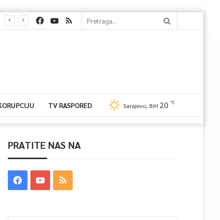
℃
20
 KORUPCIJU
TV RASPORED
Sarajevo, BiH
PRATITE NAS NA