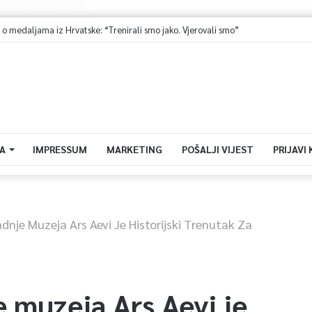
Ministarstvo saobraćaja KS: Završena revizija projekta, uskoro javna nabavka za obnovu mosta u ulici Ive Andrića
A
IMPRESSUM
MARKETING
POŠALJI VIJEST
PRIJAVI
dnje Muzeja Ars Aevi Je Historijski Trenutak Za
 muzeja Ars Aevi je