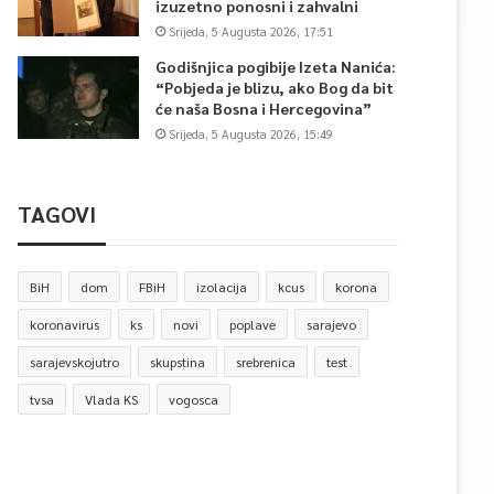
izuzetno ponosni i zahvalni
Srijeda, 5 Augusta 2026, 17:51
Godišnjica pogibije Izeta Nanića:
“Pobjeda je blizu, ako Bog da bit
će naša Bosna i Hercegovina”
Srijeda, 5 Augusta 2026, 15:49
TAGOVI
BiH
dom
FBiH
izolacija
kcus
korona
koronavirus
ks
novi
poplave
sarajevo
sarajevskojutro
skupstina
srebrenica
test
tvsa
Vlada KS
vogosca