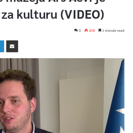
k za kulturu (VIDEO)
0
438
1 minute read