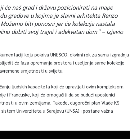
i će naš grad i državu pozicionirati na mape
eđu gradove u kojima je slavni arhitekta Renzo
 Možemo biti ponosni jer će kolekcija nastala
čno dobiti svoj trajni i adekvatan dom”
– izjavio
okumentaciji koju pokriva UNESCO, okvirni rok za samu izgradnju
slijedit će faza opremanja prostora i useljenja same kolekcije
 savremene umjetnosti u svijetu.
ačanju ljudskih kapaciteta koji će upravljati ovim kompleksom.
e i Francuske, koji će omogućiti da se budući uposlenici
nosti u ovim zemljama. Takođe, dugoročni plan Vlade KS
u sistem Univerziteta u Sarajevu (UNSA) i postane važna