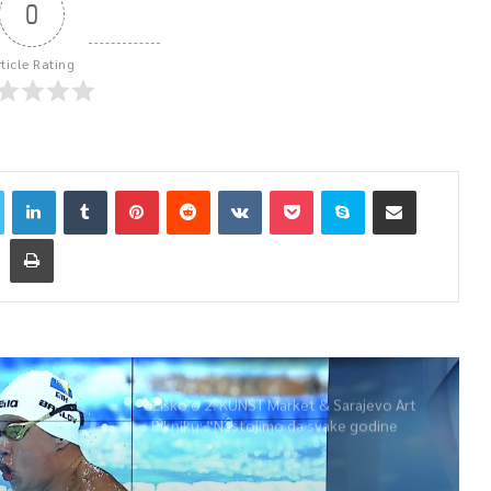
0
rticle Rating
Žiško o 2. KUNST Market & Sarajevo Art
Pikniku: “Nastojimo da svake godine
ponudimo više događaja” (video)