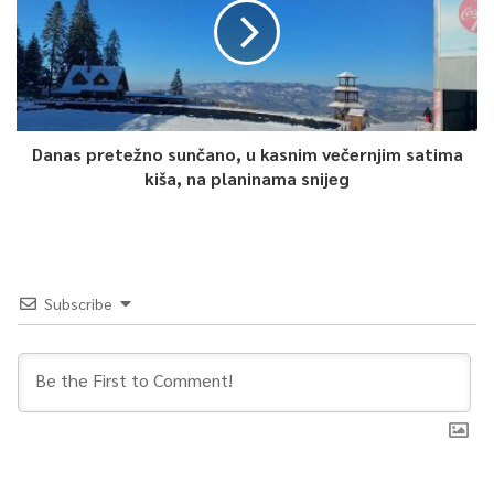
odgovorio: “E to neću”.
0
Article Rating
Danas pretežno sunčano, u kasnim večernjim satima
kiša, na planinama snijeg
Subscribe