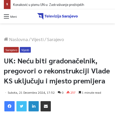
Konaković u pismu UN-u: Zastrašivanje preživjelih
Meni
Naslovna
/
Vijesti
/
Sarajevo
Sarajevo
Vijesti
UK: Neću biti gradonačelnik,
pregovori o rekonstrukciji Vlade
KS uključuju i mjesto premijera
Subota, 21 Decembra 2024, 17:52
0
257
1 minute read