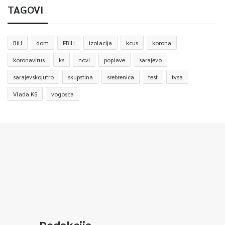
TAGOVI
BiH
dom
FBiH
izolacija
kcus
korona
koronavirus
ks
novi
poplave
sarajevo
sarajevskojutro
skupstina
srebrenica
test
tvsa
Vlada KS
vogosca