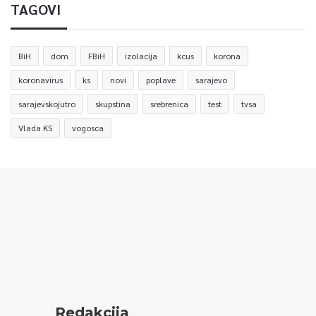
TAGOVI
0
BiH
dom
FBiH
izolacija
kcus
korona
Article Rating
koronavirus
ks
novi
poplave
sarajevo
sarajevskojutro
skupstina
srebrenica
test
tvsa
Vlada KS
vogosca
Redakcija