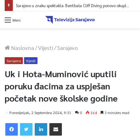
Sarajevo u znaku spektakla: Bentbaša Cliff Diving ponovo okuplja najbolje skakače i vrhunsku zabavu
Meni
Naslovna
/
Vijesti
/
Sarajevo
Sarajevo
Vijesti
Uk i Hota-Muminović uputili
poruku đacima za uspješan
početak nove školske godine
Ponedjeljak, 2 Septembra 2024, 9:31
0
164
3 minutes read