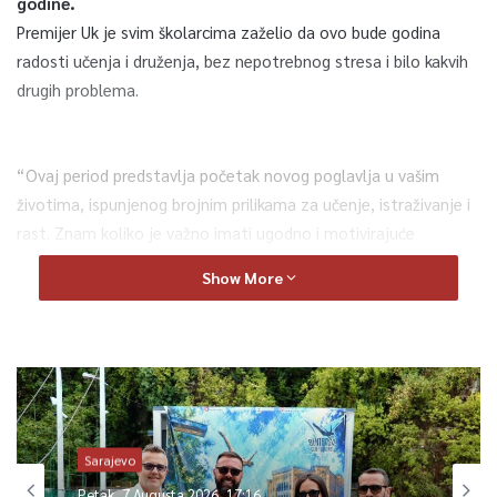
godine.
Premijer Uk je svim školarcima zaželio da ovo bude godina
radosti učenja i druženja, bez nepotrebnog stresa i bilo kakvih
drugih problema.
“Ovaj period predstavlja početak novog poglavlja u vašim
životima, ispunjenog brojnim prilikama za učenje, istraživanje i
rast. Znam koliko je važno imati ugodno i motivirajuće
okruženje za učenje, i zato me posebno raduje da je naša
Show More
Vlada obezbjedila da mnogi od vas novu školsku godinu
započinju u obnovljenim školskim objektima, opremljenim
modernim, energetski efikasnim rješenjima i obnovljenim
inventarom. Mnogi od vas će imati priliku koristiti nove
kabinete za fiziku i hemiju, te učiti u prostorima s osvježenom
LED rasvjetom, koja stvara ugodniju atmosferu za rad ali i igru.
Sarajevo
Sve vas koji još uvijek vidite skele oko škole, želim ohrabriti da
budete strpljivi. Radovi su u toku i predstavljaju znak da se i vaš
Petak, 7 Augusta 2026, 17:16