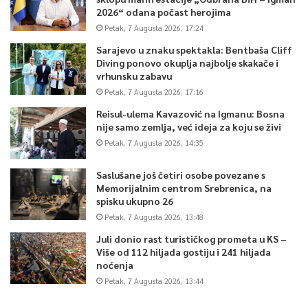
plodove našeg rada, za našu djecu i našu domovinu Bosnu i
2026“ odana počast herojima
Hercegovinu,“ zaključila je ministrica Hota-Muminović.
Petak, 7 Augusta 2026, 17:24
Na području Kantona Sarajevo nastava počinje 2. septembra u
Sarajevo u znaku spektakla: Bentbaša Cliff
79 osnovnih i 44 srednje škole za ukupno 53.500 učenika, od
Diving ponovo okuplja najbolje skakače i
čega 38.400 osnovaca i 15.100 srednjoškolaca. Upisano je i oko
vrhunsku zabavu
4.300 prvačića. Također, u vrtiće je ove godine upisano preko
Petak, 7 Augusta 2026, 17:16
9.500 mališana, što je do sada najveći broj.
Reisul-ulema Kavazović na Igmanu: Bosna
nije samo zemlja, već ideja za koju se živi
U prvi razred srednje škole upisano 4.310 učenika, što je
Petak, 7 Augusta 2026, 14:35
povećanje za 150 u odnosu na prethodnu godinu. I ove godine
Kanton Sarajevo obezbjeđuje stipendije za učenike koji upisuju
Saslušane još četiri osobe povezane s
deficitarna zanimanja, kao i za učenike koji su u toku
Memorijalnim centrom Srebrenica, na
osnovnoškolskog obrazovanja osvajali zapažene rezultate na
spisku ukupno 26
takmičenjima iz znanja.
Petak, 7 Augusta 2026, 13:48
Prvo polugodište školske 2024/2025. godine traje do utorka,
Juli donio rast turističkog prometa u KS –
Više od 112 hiljada gostiju i 241 hiljada
31.12.2024. godine, kada počinje zimski raspust koji traje do
noćenja
28.01.2025. godine. Drugo polugodište počinje 29.1.2025.
Petak, 7 Augusta 2026, 13:44
godine.