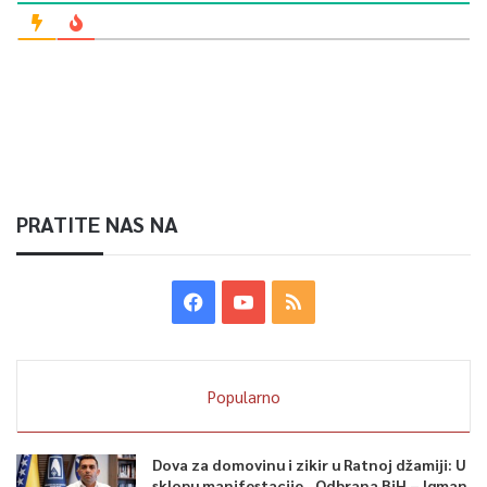
zajednici koja brine o mentalnom zdravlju. Kanton Sarajevo
nastavlja biti lider u proširenju obuhvata djece predškolskim
odgojem, unaprjeđenju inkluzije djece sa poteškoćama te
organizaciji aktivnosti poput Marša mira, u kojem su učenici prvi
put učestvovali organizirano”, rekla je ministrica izrazivši
duboku zahvalnost svim radnicima u obrazovanju, Institutu za
razvoj preduniverzitetskog obrazovanja, svojim saradnicima u
Ministarstvu, te svima koji su nesebično podržavali ove napore.
PRATITE NAS NA
Posebno je istaknula učenike, kazavši: „Naša djeca nas
motiviraju da budemo bolji u obavljanju našeg posla.“
Na kraju, ministrica Hota-Muminović izrazila je solidarnost s
djecom i prosvjetnim radnicima u Gazi, čije se obrazovanje
sistemski uništava. Učit ćemo djecu da dignu glas protiv svakog
zla i da budu zagovornici mira i pravde, jer ovi ideali pripadaju
Popularno
svim ljudima na svijetu.
„Svim učenicima, nastavnicima i roditeljima želim uspješnu i
inspirativnu školsku godinu, iz koje ćemo s radošću brati
Dova za domovinu i zikir u Ratnoj džamiji: U
sklopu manifestacije „Odbrana BiH – Igman