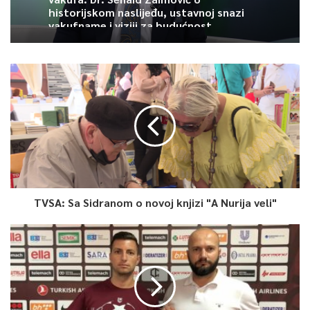
historijskom naslijeđu, ustavnoj snazi
vakufname i viziji za budućnost
TVSA: Sa Sidranom o novoj knjizi "A Nurija veli"