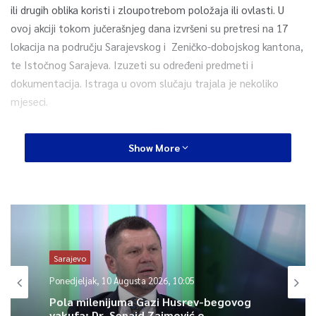
ili drugih oblika koristi i zloupotrebom položaja ili ovlasti. U
ovoj akciji tokom jučerašnjeg dana izvršeni su pretresi na 17
lokacija na području Sarajevskog i Zeničko-dobojskog kantona,
te Istočnog Sarajeva. Izuzeti su određeni predmeti i
dokumentacija. Istraga u ovom slučaju trajala je nekoliko
mjeseci.
0
Show More
Article Rating
Sarajevo
Ponedjeljak, 10 Augusta 2026, 10:05
Pola milenijuma Gazi Husrev-begovog
vakufa: Dr. Senaid Zaimović o