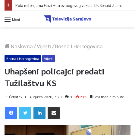
Pola milenijuma Gazi Husrev-begovog vakufa: Dr. Senaid Zaimović o historijskom naslijeđu, ustavnoj snazi vakufname i viziji za budućnost
Meni
Naslovna
/
Vijesti
/
Bosna I Hercegovina
Bosna i Hercegovina
Vijesti
Uhapšeni policajci predati
Tužilaštvu KS
Četvrtak, 13 Augusta 2020, 7:20
0
232
Less than a minute