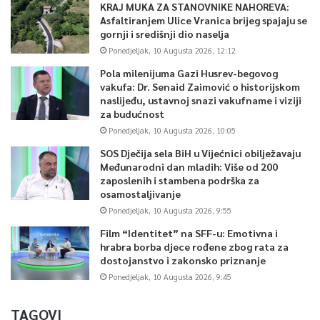
KRAJ MUKA ZA STANOVNIKE NAHOREVA:
Asfaltiranjem Ulice Vranica brijeg spajaju se
gornji i središnji dio naselja
Ponedjeljak, 10 Augusta 2026, 12:12
Pola milenijuma Gazi Husrev-begovog
vakufa: Dr. Senaid Zaimović o historijskom
naslijeđu, ustavnoj snazi vakufname i viziji
za budućnost
Ponedjeljak, 10 Augusta 2026, 10:05
SOS Dječija sela BiH u Vijećnici obilježavaju
Međunarodni dan mladih: Više od 200
zaposlenih i stambena podrška za
osamostaljivanje
Ponedjeljak, 10 Augusta 2026, 9:55
Film “Identitet” na SFF-u: Emotivna i
hrabra borba djece rođene zbog rata za
dostojanstvo i zakonsko priznanje
Ponedjeljak, 10 Augusta 2026, 9:45
TAGOVI