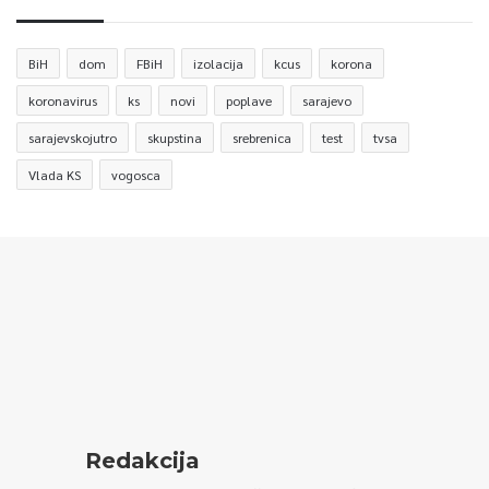
BiH
dom
FBiH
izolacija
kcus
korona
koronavirus
ks
novi
poplave
sarajevo
sarajevskojutro
skupstina
srebrenica
test
tvsa
Vlada KS
vogosca
Redakcija