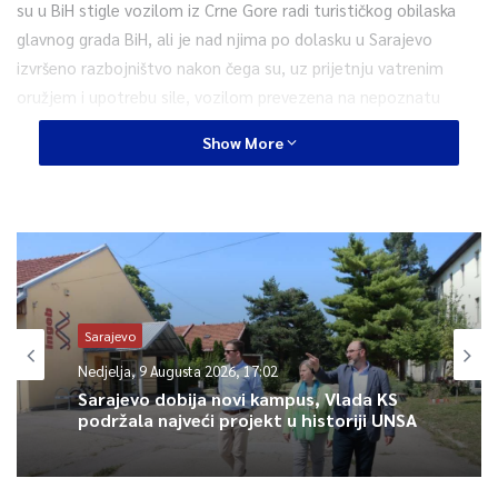
su u BiH stigle vozilom iz Crne Gore radi turističkog obilaska
glavnog grada BiH, ali je nad njima po dolasku u Sarajevo
izvršeno razbojništvo nakon čega su, uz prijetnju vatrenim
oružjem i upotrebu sile, vozilom prevezena na nepoznatu
lokaciju, gdje su u jednoj kući bile protupravno zadržane.
Show More
Policija je o tome obaviještena 17. februara putem telefona
od Z. S. iz Kovanića, Grad Zenica, koji je prijavio da su pred
njegovu kuću došle nepoznate muške osobe, vidno preplašene i
sa povredama, te da su tražile pomoć.
Odmah su angažovane policijske patrole i timovi Uprave
Sarajevo
policije Ministarstva unutrašnjih poslova Zeničko-dobojskog
Nedjelja, 9 Augusta 2026, 17:02
kantona (ZDK) radi vršenja detaljne pretrage navedenog
Sarajevo dobija novi kampus, Vlada KS
lokaliteta, kao i poduzimanja drugih mjera i radnji iz
podržala najveći projekt u historiji UNSA
nadležnosti policije.
Nakon kriminalističke obrade i ispitivanja, S. Dž. će u toku dana