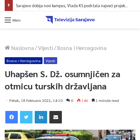
Sarajevo dobija novi kampus, Vlada KS podržala najveći projekt u historiji UNSA
Meni
Naslovna
/
Vijesti
/
Bosna I Hercegovina
Bosna i Hercegovina
Vijesti
Uhapšen S. Dž. osumnjičen za
otmicu turskih državljana
Petak, 18 Februara 2022, 14:10
0
146
1 minute read