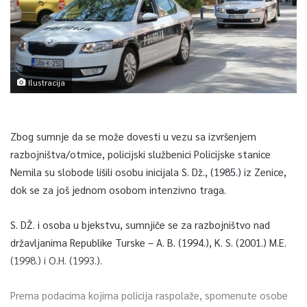
Ilustracija
Zbog sumnje da se može dovesti u vezu sa izvršenjem
razbojništva/otmice, policijski službenici Policijske stanice
Nemila su slobode lišili osobu inicijala S. Dž., (1985.) iz Zenice,
dok se za još jednom osobom intenzivno traga.
S. DŽ. i osoba u bjekstvu, sumnjiče se za razbojništvo nad
državljanima Republike Turske – A. B. (1994.), K. S. (2001.) M.E.
(1998.) i O.H. (1993.).
Prema podacima kojima policija raspolaže, spomenute osobe