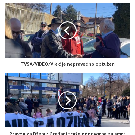
biti predan na nadležnost i daljnje postupanje Kantonalnom
tužilaštvu ZDK zbog postojanja osnova sumnje da je počinilo
krivično djelo – protupravno lišenje slobode.
Poduzimajući aktivnosti na dokumentovanju ovog krivičnog
djela, službenici Sektora kriminalističke policije postupaju u
skladu sa nalozima i uputama dežurnog tužioca Kantonalnog
tužilaštva ZDK, saopćeno je iz Odsjeka za odnose sa javnošću
TVSA/VIDEO/Vikić je nepravedno optužen
MUP-a ZDK.
0
Article Rating
Pravda za Dženu: Građani traže odgovorne za smrt