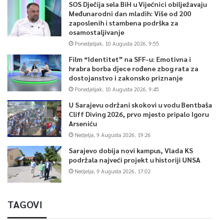
SOS Dječija sela BiH u Vijećnici obilježavaju
Međunarodni dan mladih: Više od 200
zaposlenih i stambena podrška za
osamostaljivanje
Ponedjeljak, 10 Augusta 2026, 9:55
Film “Identitet” na SFF-u: Emotivna i
hrabra borba djece rođene zbog rata za
dostojanstvo i zakonsko priznanje
Ponedjeljak, 10 Augusta 2026, 9:45
U Sarajevu održani skokovi u vodu Bentbaša
Cliff Diving 2026, prvo mjesto pripalo Igoru
Arseniću
Nedjelja, 9 Augusta 2026, 19:26
Sarajevo dobija novi kampus, Vlada KS
podržala najveći projekt u historiji UNSA
Nedjelja, 9 Augusta 2026, 17:02
TAGOVI