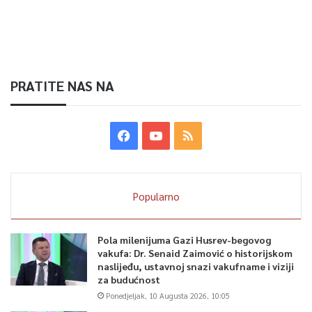
PRATITE NAS NA
Popularno
Pola milenijuma Gazi Husrev-begovog
vakufa: Dr. Senaid Zaimović o historijskom
naslijeđu, ustavnoj snazi vakufname i viziji
za budućnost
Ponedjeljak, 10 Augusta 2026, 10:05