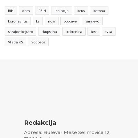
BiH
dom
FBiH
izolacija
kcus
korona
koronavirus
ks
novi
poplave
sarajevo
sarajevskojutro
skupstina
srebrenica
test
tvsa
Vlada KS
vogosca
Redakcija
Adresa: Bulevar Meše Selimovića 12,