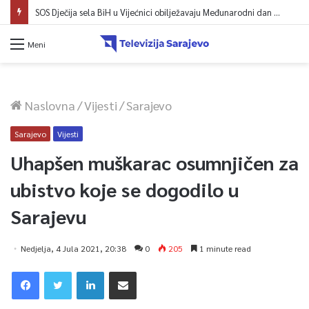
SOS Dječija sela BiH u Vijećnici obilježavaju Međunarodni dan mladih: Više od 200 zaposlenih i stambena podrška za osamostaljivanje
Meni
Naslovna
/
Vijesti
/
Sarajevo
Sarajevo
Vijesti
Uhapšen muškarac osumnjičen za
ubistvo koje se dogodilo u
Sarajevu
Nedjelja, 4 Jula 2021, 20:38
0
205
1 minute read