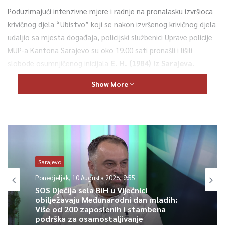
Poduzimajući intenzivne mjere i radnje na pronalasku izvršioca
krivičnog djela “Ubistvo” koji se nakon izvršenog krivičnog djela
udaljio sa mjesta događaja, policijski službenici Uprave policije
MUP-a Kantona Sarajevo su oko 19.00 sati pronašli i lišili
slobode osumnjičenog inicijala
E. H. (1984) iz Sarajeva.
Show More
O svemu je upoznat i dežurni tužilac Kantonalnog tužilaštva
Kantona Sarajevo koji je izašao na mjesto događaja i rukovodi
uviđajem.
Više informacija će biti poznato nakon završnog uviđaja.
Sarajevo
0
Ponedjeljak, 10 Augusta 2026, 9:55
SOS Dječija sela BiH u Vijećnici
Article Rating
obilježavaju Međunarodni dan mladih:
Više od 200 zaposlenih i stambena
podrška za osamostaljivanje