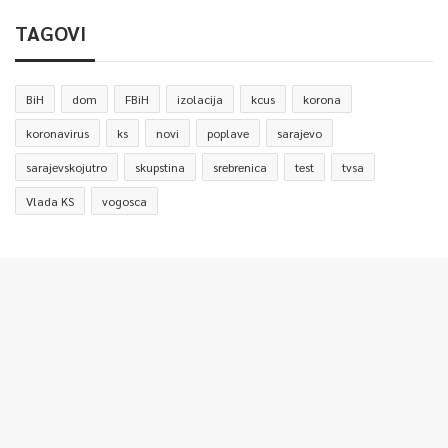
TAGOVI
BiH
dom
FBiH
izolacija
kcus
korona
koronavirus
ks
novi
poplave
sarajevo
sarajevskojutro
skupstina
srebrenica
test
tvsa
Vlada KS
vogosca