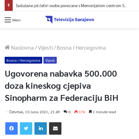
Saslušane još četiri osobe povezane s Memorijalnim centrom Srebrenica, na spisku ukupno 26
Meni
Naslovna
/
Vijesti
/
Bosna I Hercegovina
Bosna i Hercegovina
Vijesti
Ugovorena nabavka 500.000
doza kineskog cjepiva
Sinopharm za Federaciju BiH
Četvrtak, 10 Juna 2021, 21:49
0
176
1 minute read