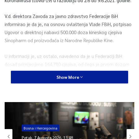
koronavirusa (covid-19) u razdoblju od 2.6 do 9.6.2021. godine.
V.d. direktora Zavoda za javno zdravstvo Federacije BiH
informirao je da je, na osnovu ovlaštenja Vlade FBiH, potpisao
Ugovor o direktnoj nabavci 500.000 doza kineskog cjepiva
Sinopharm od proizvođača iz Narodne Republike Kine.
U informaciji je, uz ostalo, navedeno da je u Federaciji BiH
dosad primijenjeno 164.780 cjepiva, od čega je prvom dozom
cijepljeno 134.299, a drugom 30.481 građana. Za sve koji su
Show More
primili prvu, osigurana je i druga doza cjepiva.
Inače, u razdoblju od 8.3.2021. do 6.6.2021. godine Zavodu za
javno zdravstvo FBiH stiglo je ukupno 269.207 cjepiva, priopćio
je Ured Vlade FBiH za odnose s javnošću.
Bosna i Hercegovina
0
Petak, 7 Augusta 2026, 13:48