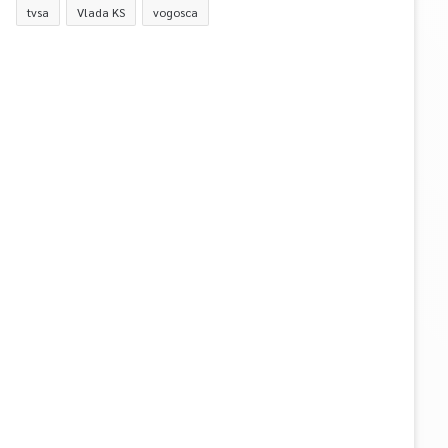
tvsa
Vlada KS
vogosca