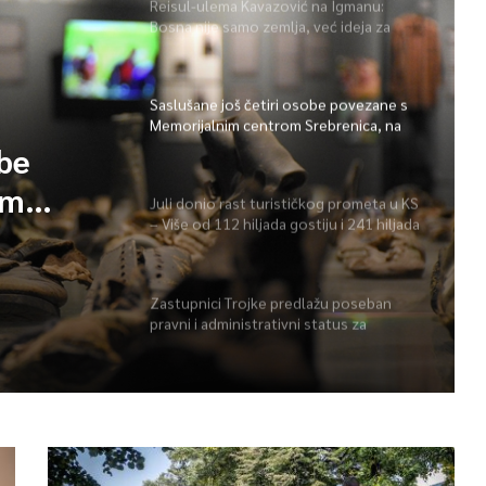
Reisul-ulema Kavazović na Igmanu:
Bosna nije samo zemlja, već ideja za
koju se živi
Saslušane još četiri osobe povezane s
Memorijalnim centrom Srebrenica, na
spisku ukupno 26
obe
im
Juli donio rast turističkog prometa u KS
– Više od 112 hiljada gostiju i 241 hiljada
 spisku
noćenja
Zastupnici Trojke predlažu poseban
pravni i administrativni status za
Memorijalni centar Srebrenica