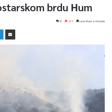
ostarskom brdu Hum
0
317
Less than a minute