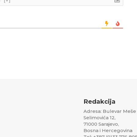
}
[+]
Redakcija
Adresa: Bulevar Meše
Selimovića 12,
71000 Sarajevo,
Bosna i Hercegovina
Tel: +387 (0)33 776 80