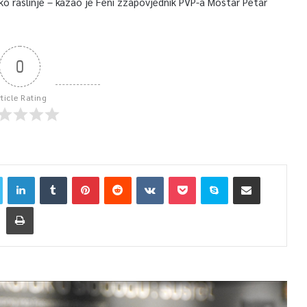
sko raslinje – kazao je Feni zzapovjednik PVP-a Mostar Petar
0
rticle Rating