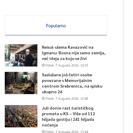
Popularno
Reisul-ulema Kavazović na
Igmanu: Bosna nije samo zemlja,
već ideja za koju se živi
Petak, 7 Augusta 2026, 14:35
Saslušane još četiri osobe
povezane s Memorijalnim
centrom Srebrenica, na spisku
ukupno 26
Petak, 7 Augusta 2026, 13:48
Juli donio rast turističkog
prometa u KS – Više od 112
hiljada gostiju i 241 hiljada
noćenja
Petak, 7 Augusta 2026, 13:44