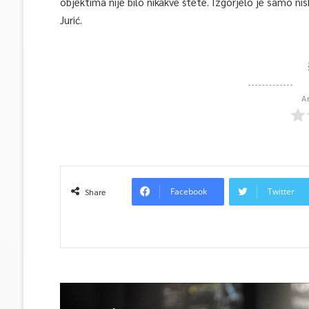
objektima nije bilo nikakve štete. Izgorjelo je samo ni
Jurić.
A
Facebook
Twitter
Share