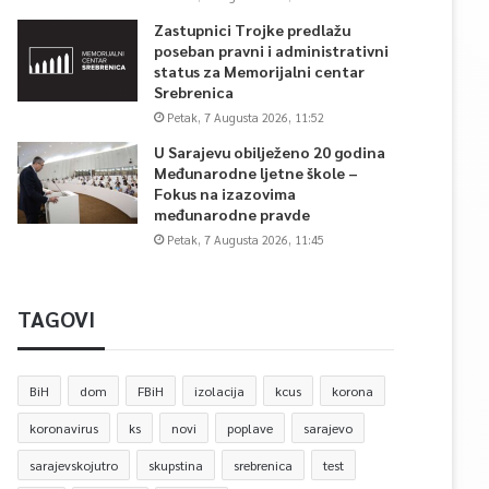
Zastupnici Trojke predlažu
poseban pravni i administrativni
status za Memorijalni centar
Srebrenica
Petak, 7 Augusta 2026, 11:52
U Sarajevu obilježeno 20 godina
Međunarodne ljetne škole –
Fokus na izazovima
međunarodne pravde
Petak, 7 Augusta 2026, 11:45
TAGOVI
BiH
dom
FBiH
izolacija
kcus
korona
koronavirus
ks
novi
poplave
sarajevo
sarajevskojutro
skupstina
srebrenica
test