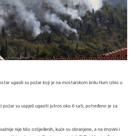
ostar ugasili su požar koji je na mostarskom brdu Hum izbio u
ožar su uspjeli ugasiti jutros oko 6 sati, potvrđeno je za
žnije nije bilo ozlijeđenih, kuće su obranjene, a na imovini i