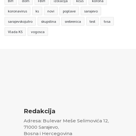
BiH
dom
FBiH
izolacija
kcus
korona
koronavirus
ks
novi
poplave
sarajevo
sarajevskojutro
skupstina
srebrenica
test
tvsa
Vlada KS
vogosca
Redakcija
Adresa: Bulevar Meše Selimovića 12,
71000 Sarajevo,
Bosna i Hercegovina