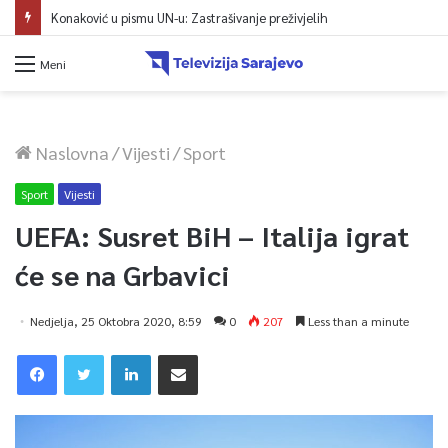
Konaković u pismu UN-u: Zastrašivanje preživjelih
Meni
Naslovna
/
Vijesti
/
Sport
Sport
Vijesti
UEFA: Susret BiH – Italija igrat
će se na Grbavici
Nedjelja, 25 Oktobra 2020, 8:59
0
207
Less than a minute