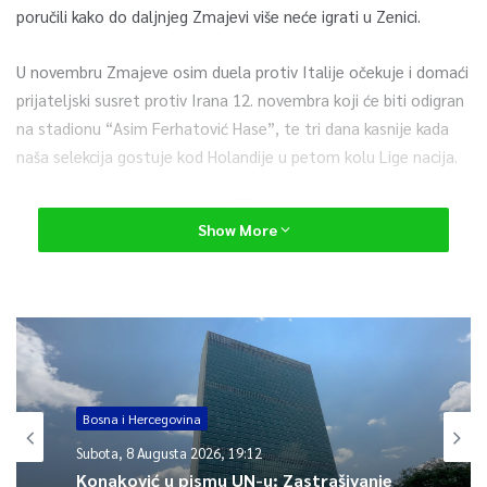
poručili kako do daljnjeg Zmajevi više neće igrati u Zenici.
U novembru Zmajeve osim duela protiv Italije očekuje i domaći
prijateljski susret protiv Irana 12. novembra koji će biti odigran
na stadionu “Asim Ferhatović Hase”, te tri dana kasnije kada
naša selekcija gostuje kod Holandije u petom kolu Lige nacija.
0
Show More
Article Rating
Bosna i Hercegovina
Subota, 8 Augusta 2026, 19:12
Konaković u pismu UN-u: Zastrašivanje