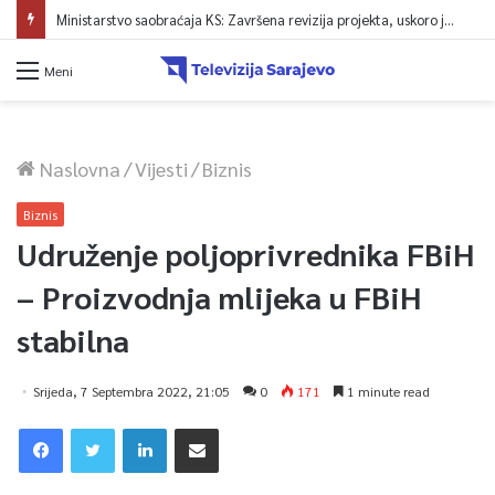
Ministarstvo saobraćaja KS: Završena revizija projekta, uskoro javna nabavka za obnovu mosta u ulici Ive Andrića
Meni
Naslovna
/
Vijesti
/
Biznis
Biznis
Udruženje poljoprivrednika FBiH
– Proizvodnja mlijeka u FBiH
stabilna
Srijeda, 7 Septembra 2022, 21:05
0
171
1 minute read