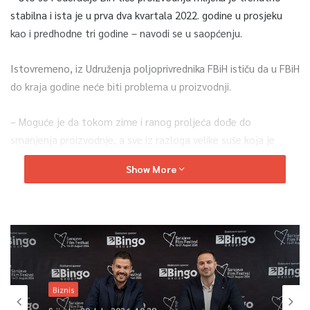
stabilna i ista je u prva dva kvartala 2022. godine u prosjeku
kao i predhodne tri godine – navodi se u saopćenju.
Istovremeno, iz Udruženja poljoprivrednika FBiH ističu da u FBiH
do kraja godine neće biti problema u proizvodnji.
– Moguće je da tokom zime i ranog proljeća dođe do
smanjenja proizvodnje, a sve iz razloga velike suše koja je
prouzrokovala smanjenje proizvodnje kabaste hrane – navodi
Show More
se u saopćenju.
Iz Udruženja poljoprivrednika FBiH u tom kontekstu
upozoravaju kako je smanjenje proizvodnje mlijeka
moguće kod malih i srednjih farmera, dok veliki proizvođači,
kako navode, čak i povećavaju proizvodnju.
Biznis