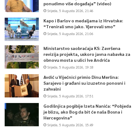
ponudimo više događaja” (video)
Srijeda, 5 Augusta 2026, 21:46
Kapo i Barlov o medaljama iz Hrvatske:
“Trenirali smo jako. Vjerovali smo”
Srijeda, 5 Augusta 2026, 21:06
Ministarstvo saobraćaja KS: Završena
revizija projekta, uskoro javna nabavka za
obnovu mosta u ulici Ive Andrića
Srijeda, 5 Augusta 2026, 19:18
Avdić u Vijećnici primio Dinu Merlina:
Sarajevo i građani su izuzetno ponosni i
zahvalni
Srijeda, 5 Augusta 2026, 17:51
Godišnjica pogibije Izeta Nanića: “Pobjeda
je blizu, ako Bog da bit će naša Bosna i
Hercegovina”
Srijeda, 5 Augusta 2026, 15:49