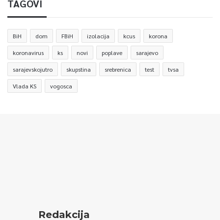
TAGOVI
BiH
dom
FBiH
izolacija
kcus
korona
koronavirus
ks
novi
poplave
sarajevo
sarajevskojutro
skupstina
srebrenica
test
tvsa
Vlada KS
vogosca
Redakcija