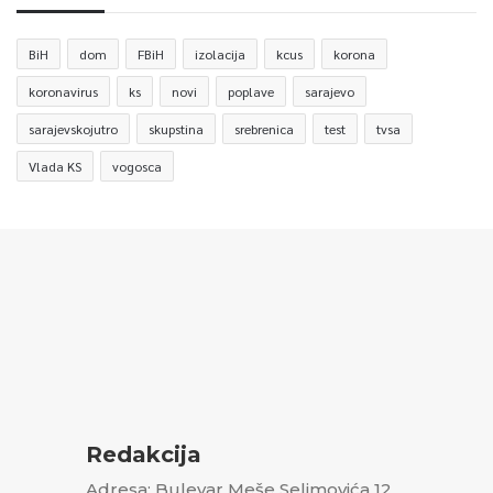
BiH
dom
FBiH
izolacija
kcus
korona
koronavirus
ks
novi
poplave
sarajevo
sarajevskojutro
skupstina
srebrenica
test
tvsa
Vlada KS
vogosca
Redakcija
Adresa: Bulevar Meše Selimovića 12,