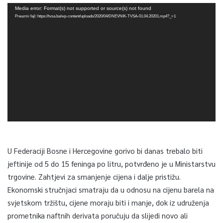
Video
Media error: Format(s) not supported or source(s) not found
Player
Preuzmi fajl: https://tvsa.ba/wp-content/uploads/2020/04/DNEVNIK-TVSA-01.04.20201.mp4?_=1
U Federaciji Bosne i Hercegovine gorivo bi danas trebalo biti
jeftinije od 5 do 15 feninga po litru, potvrđeno je u Ministarstvu
trgovine. Zahtjevi za smanjenje cijena i dalje pristižu.
Ekonomski stručnjaci smatraju da u odnosu na cijenu barela na
svjetskom tržištu, cijene moraju biti i manje, dok iz udruženja
prometnika naftnih derivata poručuju da slijedi novo ali