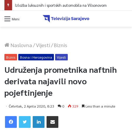
Izložba luksuznih i sportskih automobila na Vilsonovom
Meni
Naslovna
/
Vijesti
/
Biznis
Biznis
Bosna i Hercegovina
Vijesti
Udruženja prometnika naftnih
derivata najavili novo
pojeftinjenje
Četvrtak, 2 Aprila 2020, 8:23
0
329
Less than a minute