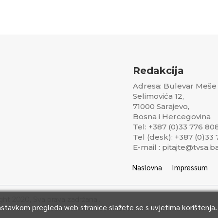
Redakcija
Adresa: Bulevar Meše
Selimovića 12,
71000 Sarajevo,
Bosna i Hercegovina
Tel: +387 (0)33 776 80
Tel (desk): +387 (0)33
E-mail : pitajte@tvsa.b
Naslovna
Impressum
ght 2020, Sva prava zadržana..
Nastavkom pregleda web stranice slažete se s uvjetima korištenja.