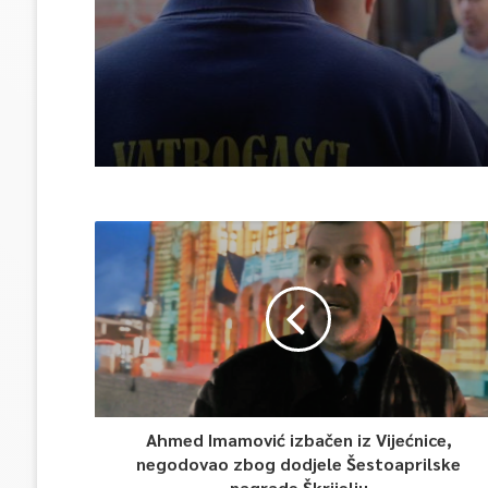
ISPOMOĆ U GAŠENJU 
Ahmed Imamović izbačen iz Vijećnice,
negodovao zbog dodjele Šestoaprilske
nagrade Škrijelju