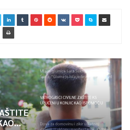
Mlada glumica Sara Seksan u emisiji
Špica: “Gluma je bila jedina opcija, uz rad
i disciplinu sve je moguće”
VATROGASCI CIVILNE ZAŠTITE KS
UPUĆENI U KONJIC KAO ISPOMOĆ U
GAŠENJU POŽARA
ZAŠTITE
KAO
Dova za domovinu i zikir u Ratnoj
džamiji: U sklopu manifestacije „Odbrana