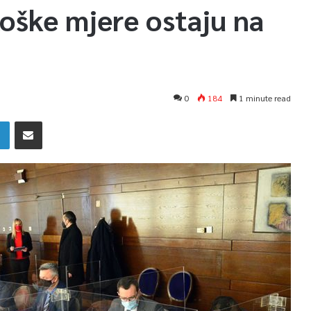
oške mjere ostaju na
0
184
1 minute read