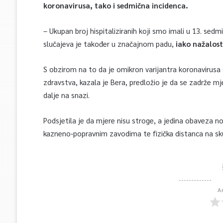
koronavirusa, tako i sedmična incidenca.
– Ukupan broj hispitaliziranih koji smo imali u 13. sedmi
slučajeva je također u značajnom padu,
iako nažalost
S obzirom na to da je omikron varijantra koronavirusa
zdravstva, kazala je Bera, predložio je da se zadrže mje
dalje na snazi.
Podsjetila je da mjere nisu stroge, a jedina obaveza 
kazneno-popravnim zavodima te fizička distanca na s
A