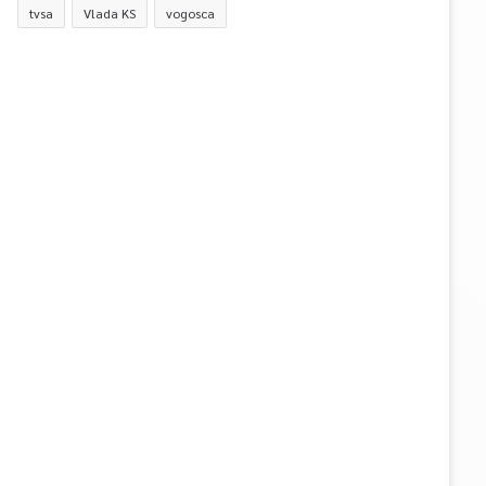
tvsa
Vlada KS
vogosca