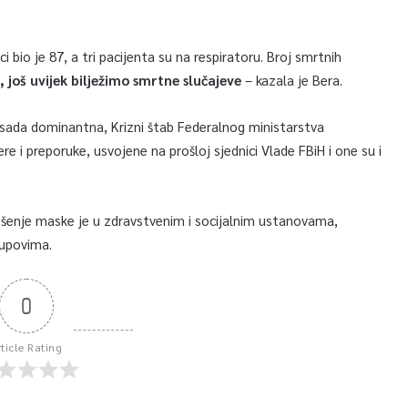
ci bio je 87, a tri pacijenta su na respiratoru. Broj smrtnih
, još uvijek bilježimo smrtne slučajeve
– kazala je Bera.
 sada dominantna, Krizni štab Federalnog ministarstva
re i preporuke, usvojene na prošloj sjednici Vlade FBiH i one su i
nošenje maske je u zdravstvenim i socijalnim ustanovama,
kupovima.
0
rticle Rating