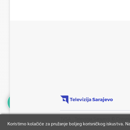
TVSA - Televizija Sarajevo © Copyri
Koristimo kolačiće za pružanje boljeg korisničkog iskustva. 