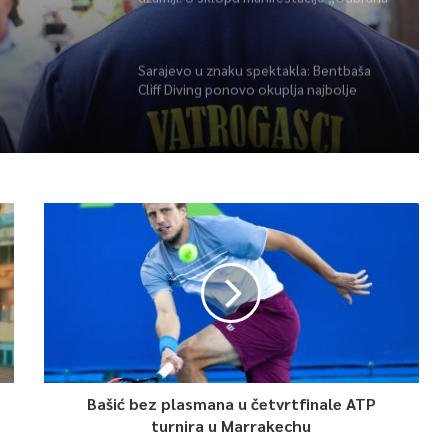
POŽARA
BiH – Igman 2026“ odana počast
herojima
Sarajevo u znaku spektakla: Bentbaša
Cliff Diving ponovo okuplja najbolje
skakače i vrhunsku zabavu
Bašić bez plasmana u četvrtfinale ATP
turnira u Marrakechu