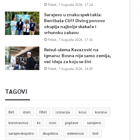
Petak, 7 Augusta 2026, 17:24
Sarajevo u znaku spektakla:
Bentbaša Cliff Diving ponovo
okuplja najbolje skakače i
vrhunsku zabavu
Petak, 7 Augusta 2026, 17:16
Reisul-ulema Kavazović na
Igmanu: Bosna nije samo zemlja,
već ideja za koju se živi
Petak, 7 Augusta 2026, 14:35
TAGOVI
BiH
dom
FBiH
izolacija
kcus
korona
koronavirus
ks
novi
poplave
sarajevo
sarajevskojutro
skupstina
srebrenica
test