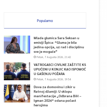
Popularno
Mlada glumica Sara Seksan u
emisiji Špica: “Gluma je bila
jedina opcija, uz rad i disciplinu
sve je moguće”
Petak, 7 Augusta 2026, 21:42
VATROGASCI CIVILNE ZAŠTITE KS
UPUĆENI U KONJIC KAO ISPOMOĆ
U GAŠENJU POŽARA
Petak, 7 Augusta 2026, 19:54
Dova za domovinu i zikir u
Ratnoj džamiji: U sklopu
manifestacije „Odbrana BiH –
Igman 2026“ odana počast
herojima