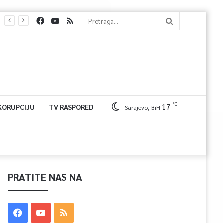
℃
17
 KORUPCIJU
TV RASPORED
Sarajevo, BiH
PRATITE NAS NA