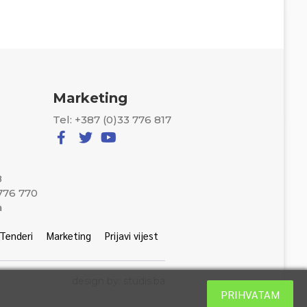
Marketing
Tel: +387 (0)33 776 817
8
 776 770
a
Tenderi
Marketing
Prijavi vijest
design by: studis.ba
PRIHVATAM