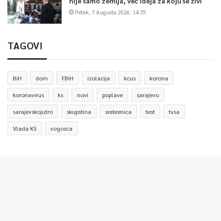
nije samo zemlja, već ideja za koju se živi
Petak, 7 Augusta 2026, 14:35
TAGOVI
BiH
dom
FBiH
izolacija
kcus
korona
koronavirus
ks
novi
poplave
sarajevo
sarajevskojutro
skupstina
srebrenica
test
tvsa
Vlada KS
vogosca