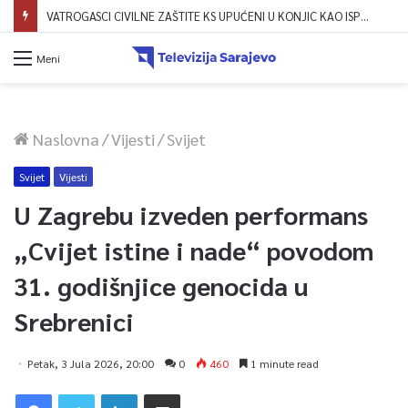
VATROGASCI CIVILNE ZAŠTITE KS UPUĆENI U KONJIC KAO ISPOMOĆ U GAŠENJU POŽARA
Meni
Naslovna
/
Vijesti
/
Svijet
Svijet
Vijesti
U Zagrebu izveden performans
„Cvijet istine i nade“ povodom
31. godišnjice genocida u
Srebrenici
Petak, 3 Jula 2026, 20:00
0
460
1 minute read