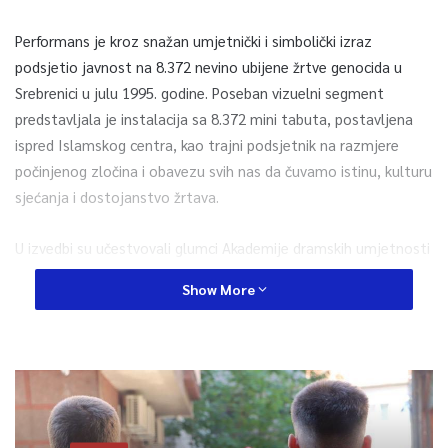
Performans je kroz snažan umjetnički i simbolički izraz
podsjetio javnost na 8.372 nevino ubijene žrtve genocida u
Srebrenici u julu 1995. godine. Poseban vizuelni segment
predstavljala je instalacija sa 8.372 mini tabuta, postavljena
ispred Islamskog centra, kao trajni podsjetnik na razmjere
počinjenog zločina i obavezu svih nas da čuvamo istinu, kulturu
sjećanja i dostojanstvo žrtava.
U izvedbi su učestvovali glumci Akademije dramskih umjetnosti
Univerziteta u Tuzli, članovi Hora „Djeca Srebrenice“, kao i
Show More
brojni volonteri i saradnici koji su svojim angažmanom dali
doprinos realizaciji ovog značajnog događaja.
Performans je realizovan u organizaciji Udruženja „Moja
adresa“ Srebrenica, uz podršku Mešihata Islamske zajednice u
Hrvatskoj, Univerziteta u Tuzli i Akademije dramskih