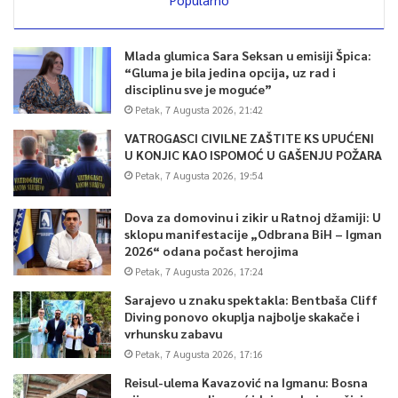
Mlada glumica Sara Seksan u emisiji Špica:
“Gluma je bila jedina opcija, uz rad i
disciplinu sve je moguće”
Petak, 7 Augusta 2026, 21:42
VATROGASCI CIVILNE ZAŠTITE KS UPUĆENI
U KONJIC KAO ISPOMOĆ U GAŠENJU POŽARA
Petak, 7 Augusta 2026, 19:54
Dova za domovinu i zikir u Ratnoj džamiji: U
sklopu manifestacije „Odbrana BiH – Igman
2026“ odana počast herojima
Petak, 7 Augusta 2026, 17:24
Sarajevo u znaku spektakla: Bentbaša Cliff
Diving ponovo okuplja najbolje skakače i
vrhunsku zabavu
Petak, 7 Augusta 2026, 17:16
Reisul-ulema Kavazović na Igmanu: Bosna