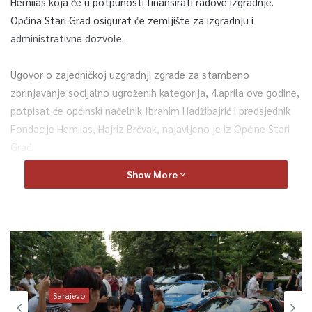
Hemiias koja će u potpunosti finansirati radove izgradnje.
Općina Stari Grad osigurat će zemljište za izgradnju i
administrativne dozvole.
Ugovor o zajedničkoj uzgradnji zgrade za stambeno
zbrinjavanje socijalno ugroženih kategorija, 4.aprila ove godine,
potpisat će općinski načelnik Ibrahim Hadžibajrić i predsjednik
Fondacije Hemiias, Hajriz Brčvak, najavljeno je iz Općine Stari
Grad.
Show More
0
Article Rating
Sarajevo