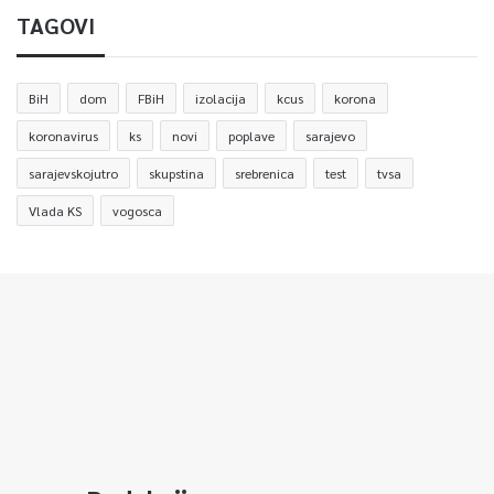
TAGOVI
BiH
dom
FBiH
izolacija
kcus
korona
koronavirus
ks
novi
poplave
sarajevo
sarajevskojutro
skupstina
srebrenica
test
tvsa
Vlada KS
vogosca