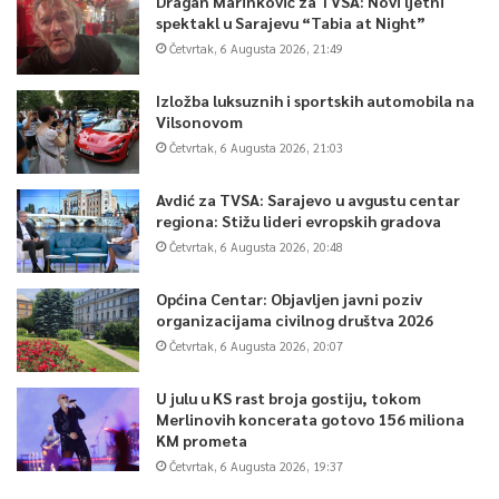
Dragan Marinković za TVSA: Novi ljetni
spektakl u Sarajevu “Tabia at Night”
Četvrtak, 6 Augusta 2026, 21:49
Izložba luksuznih i sportskih automobila na
Vilsonovom
Četvrtak, 6 Augusta 2026, 21:03
Avdić za TVSA: Sarajevo u avgustu centar
regiona: Stižu lideri evropskih gradova
Četvrtak, 6 Augusta 2026, 20:48
Općina Centar: Objavljen javni poziv
organizacijama civilnog društva 2026
Četvrtak, 6 Augusta 2026, 20:07
U julu u KS rast broja gostiju, tokom
Merlinovih koncerata gotovo 156 miliona
KM prometa
Četvrtak, 6 Augusta 2026, 19:37