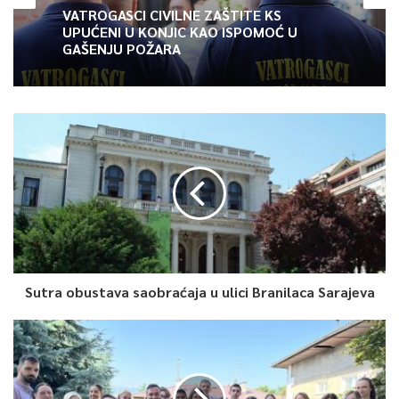
studio „Zec“, odnosno arhitekta Amir Vuk Zec, koji u svojoj
VATROGASCI CIVILNE ZAŠTITE KS
UPUĆENI U KONJIC KAO ISPOMOĆ U
bogatoj karijeri ima čitav niz prepoznatljivih projekata.
GAŠENJU POŽARA
0
Article Rating
Sutra obustava saobraćaja u ulici Branilaca Sarajeva