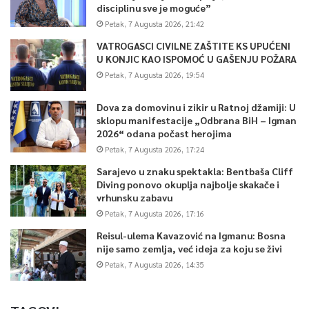
disciplinu sve je moguće”
Petak, 7 Augusta 2026, 21:42
VATROGASCI CIVILNE ZAŠTITE KS UPUĆENI
U KONJIC KAO ISPOMOĆ U GAŠENJU POŽARA
Petak, 7 Augusta 2026, 19:54
Dova za domovinu i zikir u Ratnoj džamiji: U
sklopu manifestacije „Odbrana BiH – Igman
2026“ odana počast herojima
Petak, 7 Augusta 2026, 17:24
Sarajevo u znaku spektakla: Bentbaša Cliff
Diving ponovo okuplja najbolje skakače i
vrhunsku zabavu
Petak, 7 Augusta 2026, 17:16
Reisul-ulema Kavazović na Igmanu: Bosna
nije samo zemlja, već ideja za koju se živi
Petak, 7 Augusta 2026, 14:35