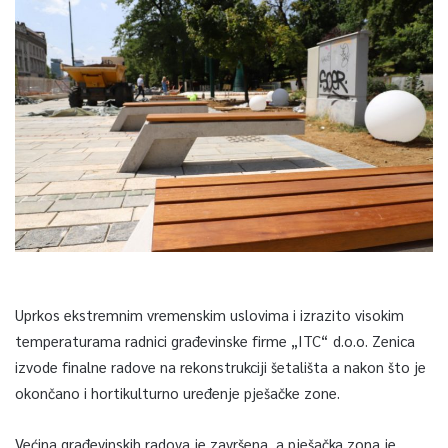
Uprkos ekstremnim vremenskim uslovima i izrazito visokim
temperaturama radnici građevinske firme „ITC“ d.o.o. Zenica
izvode finalne radove na rekonstrukciji šetališta a nakon što je
okončano i hortikulturno uređenje pješačke zone.
Većina građevinskih radova je završena, a pješačka zona je