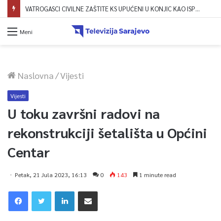
VATROGASCI CIVILNE ZAŠTITE KS UPUĆENI U KONJIC KAO ISPOMOĆ U GAŠENJU POŽARA
Meni
Naslovna
/
Vijesti
Vijesti
U toku završni radovi na
rekonstrukciji šetališta u Općini
Centar
Petak, 21 Jula 2023, 16:13
0
143
1 minute read