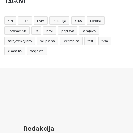
TAGOVI
BiH
dom
FBiH
izolacija
kcus
korona
koronavirus
ks
novi
poplave
sarajevo
sarajevskojutro
skupstina
srebrenica
test
tvsa
Vlada KS
vogosca
Redakcija