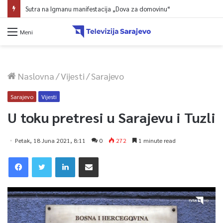
Sutra na Igmanu manifestacija „Dova za domovinu“
Meni
Naslovna
/
Vijesti
/
Sarajevo
Sarajevo
Vijesti
U toku pretresi u Sarajevu i Tuzli
Petak, 18 Juna 2021, 8:11
0
272
1 minute read