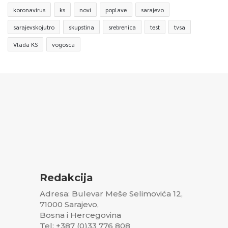
koronavirus
ks
novi
poplave
sarajevo
sarajevskojutro
skupstina
srebrenica
test
tvsa
Vlada KS
vogosca
Redakcija
Adresa: Bulevar Meše Selimovića 12,
71000 Sarajevo,
Bosna i Hercegovina
Tel: +387 (0)33 776 808