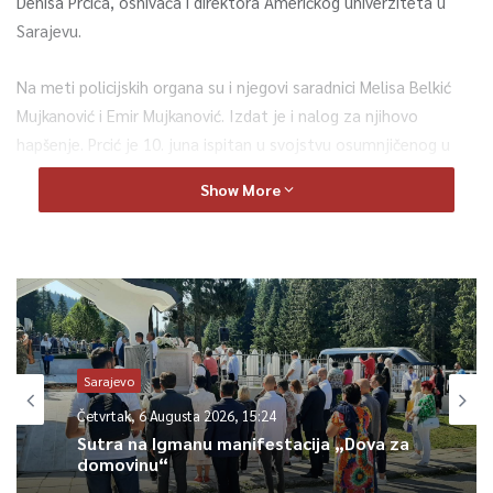
Denisa Prcića, osnivača i direktora Američkog univerziteta u
Sarajevu.
Na meti policijskih organa su i njegovi saradnici Melisa Belkić
Mujkanović i Emir Mujkanović. Izdat je i nalog za njihovo
hapšenje. Prcić je 10. juna ispitan u svojstvu osumnjičenog u
Tužilaštvu Tuzlanskog kantona.
Show More
Prijavila ga je veća grupa studenata, od kojih je tražio, kako
kažu, dodatnih 1.500 KM za izdavanje diploma, tačnije, oni su u
prijavi naveli da ih je reketirao. Do sada je u ovom predmetu
ispitano na desetine svjedoka, a sa svime je upoznata i
Ambasada SAD u Sarajevu, čiji je državljanin.
Sarajevo
Za njegov univerzitet veže se nekoliko slučajeva, pa i predmet
Četvrtak, 6 Augusta 2026, 15:24
sporne diplome koju je nedavno priložio direktor OSA-e Osman
Sutra na Igmanu manifestacija „Dova za
Mehmedagić.
domovinu“