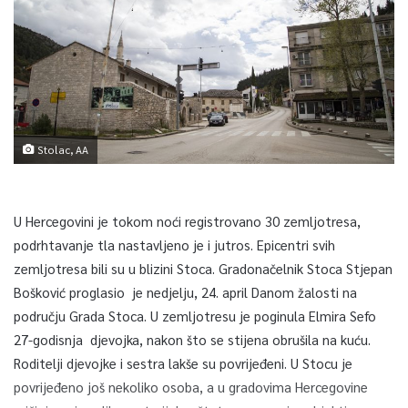
Stolac, AA
U Hercegovini je tokom noći registrovano 30 zemljotresa,
podrhtavanje tla nastavljeno je i jutros. Epicentri svih
zemljotresa bili su u blizini Stoca. Gradonačelnik Stoca Stjepan
Bošković proglasio je nedjelju, 24. april Danom žalosti na
području Grada Stoca. U zemljotresu je poginula Elmira Sefo
27-godisnja djevojka, nakon što se stijena obrušila na kuću.
Roditelji djevojke i sestra lakše su povrijeđeni. U Stocu je
povrijeđeno još nekoliko osoba, a u gradovima Hercegovine