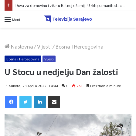
Dova za domovinu i zikir u Ratnoj džamiji: U sklopu manifestacije „Odbrana BiH – Igman 2026“ odana počast herojima
Meni
Naslovna
/
Vijesti
/
Bosna I Hercegovina
Bosna i Hercegovina
Vijesti
U Stocu u nedjelju Dan žalosti
Subota, 23 Aprila 2022, 14:44
0
261
Less than a minute