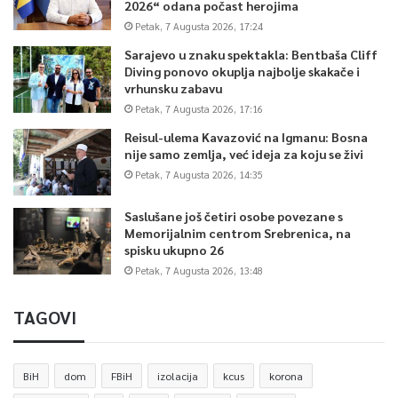
2026“ odana počast herojima
Petak, 7 Augusta 2026, 17:24
Sarajevo u znaku spektakla: Bentbaša Cliff
Diving ponovo okuplja najbolje skakače i
vrhunsku zabavu
Petak, 7 Augusta 2026, 17:16
Reisul-ulema Kavazović na Igmanu: Bosna
nije samo zemlja, već ideja za koju se živi
Petak, 7 Augusta 2026, 14:35
Saslušane još četiri osobe povezane s
Memorijalnim centrom Srebrenica, na
spisku ukupno 26
Petak, 7 Augusta 2026, 13:48
TAGOVI
BiH
dom
FBiH
izolacija
kcus
korona