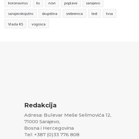
koronavirus
ks
novi
poplave
sarajevo
sarajevskojutro
skupstina
srebrenica
test
tvsa
Vlada KS
vogosca
Redakcija
Adresa: Bulevar Meše Selimovića 12,
71000 Sarajevo,
Bosna i Hercegovina
Tel: +387 (0)33 776 808