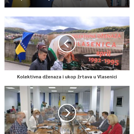
Kolektivna dženaza i ukop žrtava u Vlasenici