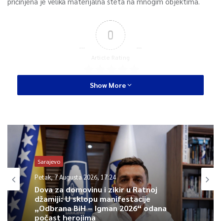
pričinjena je velika materijalna šteta na mnogim objektima.
0
Article Rating
Show More
Sarajevo
Petak, 7 Augusta 2026, 17:24
Dova za domovinu i zikir u Ratnoj
džamiji: U sklopu manifestacije
„Odbrana BiH – Igman 2026“ odana
počast herojima