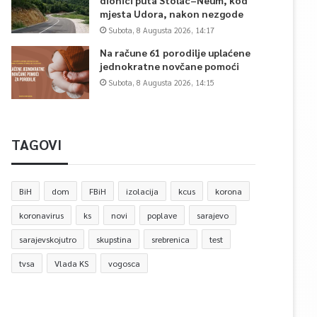
dionici puta Stolac–Neum, kod
mjesta Udora, nakon nezgode
Subota, 8 Augusta 2026, 14:17
Na račune 61 porodilje uplaćene
jednokratne novčane pomoći
Subota, 8 Augusta 2026, 14:15
TAGOVI
BiH
dom
FBiH
izolacija
kcus
korona
koronavirus
ks
novi
poplave
sarajevo
sarajevskojutro
skupstina
srebrenica
test
tvsa
Vlada KS
vogosca