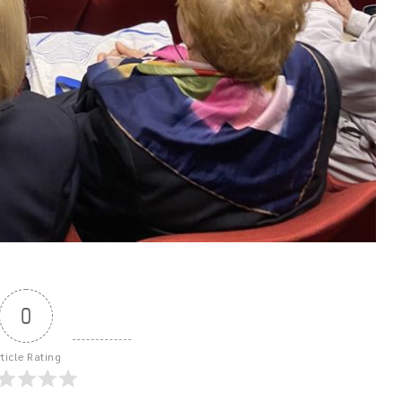
0
rticle Rating