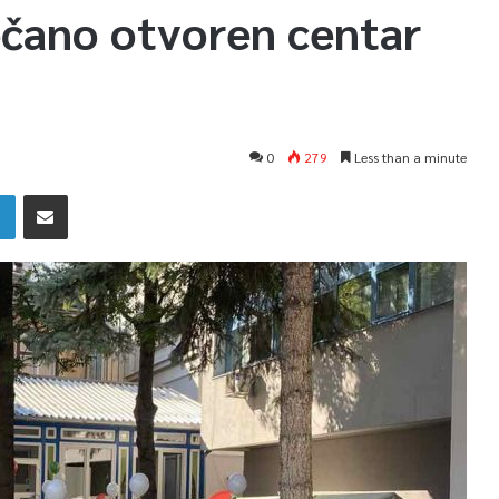
čano otvoren centar
0
279
Less than a minute