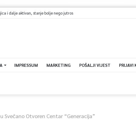
ram TVSA i doživite Sarajevo Film Festival iz prvog reda!
A
IMPRESSUM
MARKETING
POŠALJI VIJEST
PRIJAVI
u Svečano Otvoren Centar “Generacija”