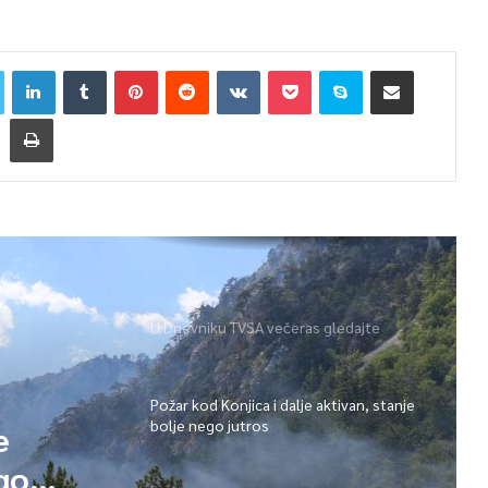
U Dnevniku TVSA večeras gledajte
Požar kod Konjica i dalje aktivan, stanje
bolje nego jutros