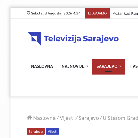
Subota, 8 Augusta, 2026 4:34
IZDVAJAMO
Budite uz prog
NASLOVNA
NAJNOVIJE
SARAJEVO
TVS
Naslovna
/
Vijesti
/
Sarajevo
/
U Starom Grad
Sarajevo
Vijesti