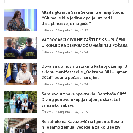
pitanje – kako je moguće da se određeno zlo dogodi, a u
kontekstu ideologije i propagande koja je obilježila to vrijeme.
Mlada glumica Sara Seksan u emisiji Špica:
“Gluma je bila jedina opcija, uz rad i
disciplinu sve je moguće”
Precizirao je kako je u tom pogledu značajna analiza ključnih
Petak, 7 Augusta 2026, 21:42
momenata iz perioda 1919 -1933. godina, odnosno Hitlerovog
ulaska u vlast i uspostave najbrutalnijeg režima u historiji
VATROGASCI CIVILNE ZAŠTITE KS UPUĆENI
U KONJIC KAO ISPOMOĆ U GAŠENJU POŽARA
čovječanstva.
Petak, 7 Augusta 2026, 19:54
Međunarodni dan sjećanja na žrtve holokausta ustanovljen je
Dova za domovinu i zikir u Ratnoj džamiji: U
1. novembra 2005. godine rezolucijom Generalne skupštine
sklopu manifestacije „Odbrana BiH – Igman
2026“ odana počast herojima
Ujedinjenih nacija (UN).
Petak, 7 Augusta 2026, 17:24
Opredijelili su se za 27. januar, dan kada je 1945. godine
Sarajevo u znaku spektakla: Bentbaša Cliff
Diving ponovo okuplja najbolje skakače i
oslobođen Aušvic-Birkenau, najozloglašeniji logor smrti u
vrhunsku zabavu
tadašnjoj porobljenoj Evropi.
Petak, 7 Augusta 2026, 17:16
Reisul-ulema Kavazović na Igmanu: Bosna
Dan sjećanja na žrtve holokausta obilježava se u cijelom
nije samo zemlja, već ideja za koju se živi
svijetu nizom mirovnih, edukativnih, kulturnih i drugih prigodnih