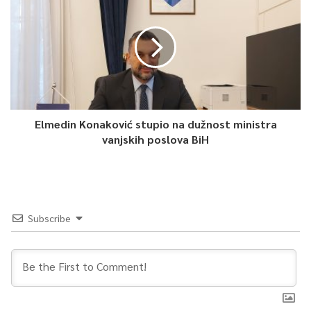
se genocid u Kambodži, Ruandi i, nažalost, i u Bosni i
Hercegovini u Srebrenici. Prema tome, nije ništa naučio, jer
malo je jednom godišnje o tome govoriti i razmišljati –
upozorio je Finci, navodeći kako fokus mora biti na mladim
generacijama i razjašnjavanju šta sve to znači i do čega može
dovesti.
Elmedin Konaković stupio na dužnost ministra
vanjskih poslova BiH
Eli Tauber, autor izložbe “Jevrejski rabski bataljon – Jevreji
narodni heroji” novinarima je kazao kako postavka, koja sadrži
fotografije i tekstualni dio, svjedoči o učešću Jevreja u
Narodnooslobodilačkom pokretu (NOP).
Subscribe
Radi se o jedinici, jevrejskom bataljonu koji je formiran nakon
oslobođenja logora na otoku Rabu, odnosno nakon kapitulacije
italijanskog fašističkog režima u septembru 1943. godine.
Tauber u tom kontekstu podsjeća da je to bilo veoma