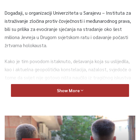
Događaji, u organizaciji Univerziteta u Sarajevu – Instituta za
istraživanje zločina protiv čovječnosti i međunarodnog prava,
bili su prilika za evociranje sjećanja na stradanje oko šest
miliona Jevreja u Drugom svjetskom ratu i odavanje počasti
žrtvama holokausta.
Kako je tim povodom istaknuto, dešavanja koja su uslijedila,
kao i aktuelna geopolitička konstelacija, nažalost, svjedoče o
tome da svijet nije gotovo ništa naučilo iz tragičnog iskustva
holokausta, iako je nakon okončanja Drugog svjetskog rata
Show More
rečeno “Nikad više”.
Sjećanje na holokaust kojem se posvećuje dužna pažnja,
istovremeno, je i poticaj na promišljanje uzroka i posljedica
svih tragičnih događaja koje su ljudi sami prouzročili, ubijajući
druge i drugačije zbog boje kože, vjere, političkih ubjeđenja, ili