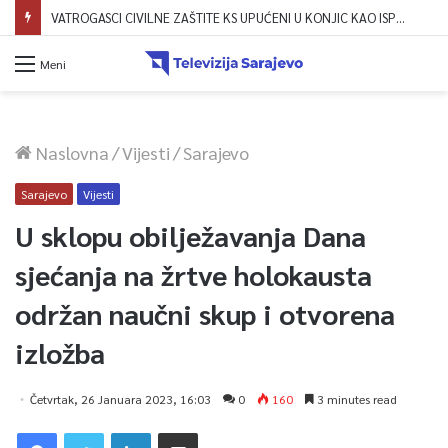
VATROGASCI CIVILNE ZAŠTITE KS UPUĆENI U KONJIC KAO ISPOMOĆ U GAŠENJU POŽARA
Meni
Naslovna
/
Vijesti
/
Sarajevo
Sarajevo
Vijesti
U sklopu obilježavanja Dana
sjećanja na žrtve holokausta
održan naučni skup i otvorena
izložba
Četvrtak, 26 Januara 2023, 16:03
0
160
3 minutes read