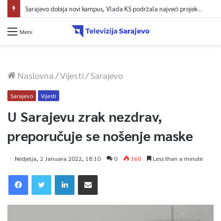
Sarajevo dobija novi kampus, Vlada KS podržala najveći projekt u historiji UNSA
Meni
Naslovna
/
Vijesti
/
Sarajevo
Sarajevo
Vijesti
U Sarajevu zrak nezdrav,
preporučuje se nošenje maske
Nedjelja, 2 Januara 2022, 18:10
0
160
Less than a minute