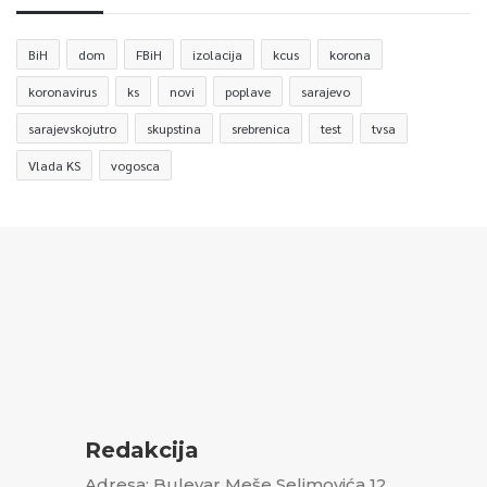
BiH
dom
FBiH
izolacija
kcus
korona
koronavirus
ks
novi
poplave
sarajevo
sarajevskojutro
skupstina
srebrenica
test
tvsa
Vlada KS
vogosca
Redakcija
Adresa: Bulevar Meše Selimovića 12,