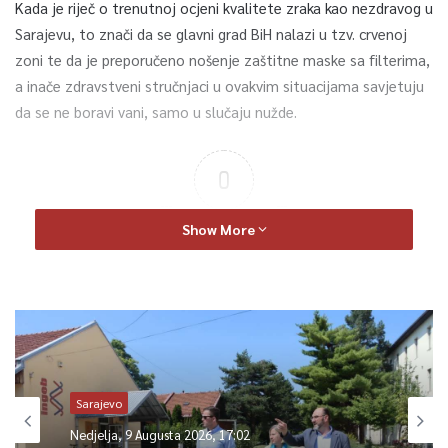
Kada je riječ o trenutnoj ocjeni kvalitete zraka kao nezdravog u
Sarajevu, to znači da se glavni grad BiH nalazi u tzv. crvenoj
zoni te da je preporučeno nošenje zaštitne maske sa filterima,
a inače zdravstveni stručnjaci u ovakvim situacijama savjetuju
da se ne boravi vani, samo u slučaju nužde.
0
Article Rating
Show More
Sarajevo
Nedjelja, 9 Augusta 2026, 17:02