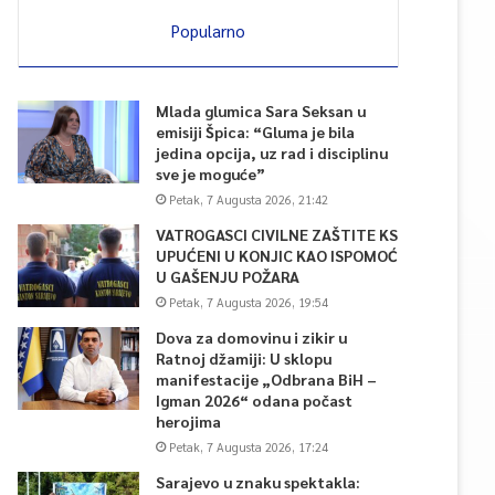
Popularno
Mlada glumica Sara Seksan u
emisiji Špica: “Gluma je bila
jedina opcija, uz rad i disciplinu
sve je moguće”
Petak, 7 Augusta 2026, 21:42
VATROGASCI CIVILNE ZAŠTITE KS
UPUĆENI U KONJIC KAO ISPOMOĆ
U GAŠENJU POŽARA
Petak, 7 Augusta 2026, 19:54
Dova za domovinu i zikir u
Ratnoj džamiji: U sklopu
manifestacije „Odbrana BiH –
Igman 2026“ odana počast
herojima
Petak, 7 Augusta 2026, 17:24
Sarajevo u znaku spektakla: