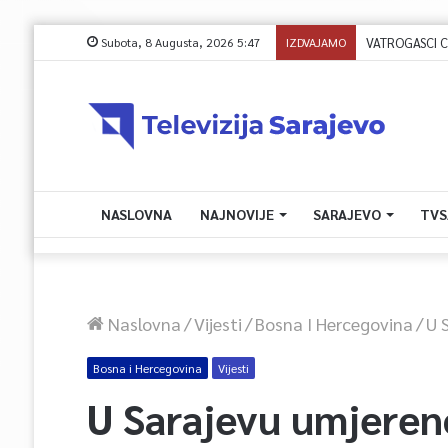
Subota, 8 Augusta, 2026 5:47
IZDVAJAMO
VATROGASCI CIVI
NASLOVNA
NAJNOVIJE
SARAJEVO
TVS
Naslovna
/
Vijesti
/
Bosna I Hercegovina
/
U 
Bosna i Hercegovina
Vijesti
U Sarajevu umjeren