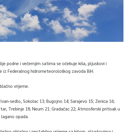
je podne i večernjim satima se očekuje kiša, pljuskovi i
e iz Federalnog hidrometeorološkog zavoda BiH.
blačno vrijeme.
 Ivan-sedlo, Sokolac 13; Bugojno 14; Sarajevo 15; Zenica 16;
ostar, Trebinje 18; Neum 21; Gradačac 22; Atmosferski pritisak u
i lagano opada.
težno oblačno i nestabilno vrijeme sa kišom, pljuskovima i