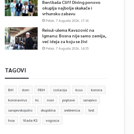
Bentbaša Cliff Diving ponovo
okuplja najbolje skakače i
vrhunsku zabavu
Petak, 7 Augusta 2026, 17:16
Reisul-ulema Kavazović na
Igmanu: Bosna nije samo zemlja,
već ideja za koju se živi
Petak, 7 Augusta 2026, 14:35
TAGOVI
BiH
dom
FBiH
izolacija
kcus
korona
koronavirus
ks
novi
poplave
sarajevo
sarajevskojutro
skupstina
srebrenica
test
tvsa
Vlada KS
vogosca