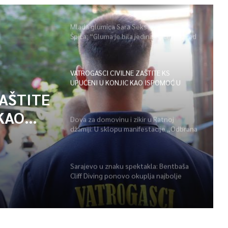
Mlada glumica Sara Seksan u emisiji
Špica: “Gluma je bila jedina opcija, uz rad
i disciplinu sve je moguće”
VATROGASCI CIVILNE ZAŠTITE KS
UPUĆENI U KONJIC KAO ISPOMOĆ U
GAŠENJU POŽARA
ZAŠTITE
KAO
Dova za domovinu i zikir u Ratnoj
džamiji: U sklopu manifestacije „Odbrana
POŽARA
BiH – Igman 2026“ odana počast
herojima
Sarajevo u znaku spektakla: Bentbaša
Cliff Diving ponovo okuplja najbolje
skakače i vrhunsku zabavu