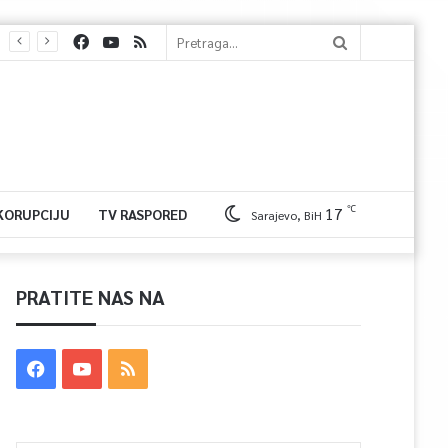
℃
17
 KORUPCIJU
TV RASPORED
Sarajevo, BiH
PRATITE NAS NA