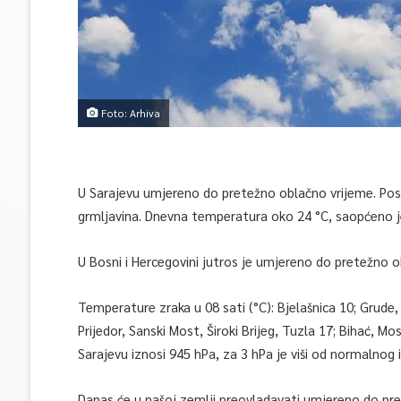
Foto: Arhiva
U Sarajevu umjereno do pretežno oblačno vrijeme. Posli
grmljavina. Dnevna temperatura oko 24 °C, saopćeno j
U Bosni i Hercegovini jutros je umjereno do pretežno o
Temperature zraka u 08 sati (°C): Bjelašnica 10; Grude,
Prijedor, Sanski Most, Široki Brijeg, Tuzla 17; Bihać, M
Sarajevu iznosi 945 hPa, za 3 hPa je viši od normalnog 
Danas će u našoj zemlji preovladavati umjereno do pre