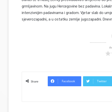
grmljavinom. Na jugu Hercegovine bez padavina. Lokaln
intenzivnijim padavinama i gradom. Vjetar slab do umje
sjeverozapadni, a u ostatku zemlje jugozapadni. Dnev
A
Facebook
Twitter
Share